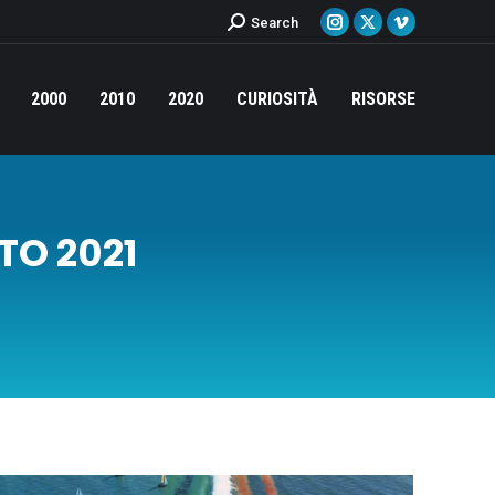
Cerca:
Search
Instagram
X
Vimeo
page
page
page
opens
opens
opens
2000
2010
2020
CURIOSITÀ
RISORSE
in
in
in
new
new
new
window
window
window
TO 2021