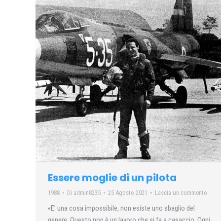
Essere moglie di un pilota
1988
Di
admin8235
25 Agosto 2021
Lascia un commento
«E’ una cosa impossibile, non esiste uno sbaglio del
genere. Questo non è un lavoro che si fa a casaccio. Ogni