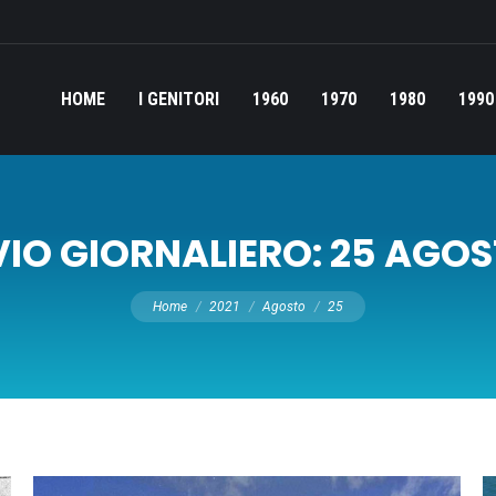
HOME
I GENITORI
1960
1970
1980
1990
IO GIORNALIERO:
25 AGOS
Tu sei qui:
Home
2021
Agosto
25