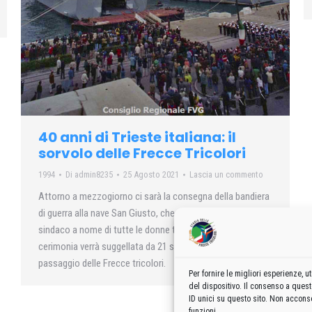
40 anni di Trieste italiana: il
sorvolo delle Frecce Tricolori
1994
Di
admin8235
25 Agosto 2021
Lascia un commento
Attorno a mezzogiorno ci sarà la consegna della bandiera
di guerra alla nave San Giusto, che verrà offerta dal
sindaco a nome di tutte le donne triestine. L’intera
cerimonia verrà suggellata da 21 salve di cannone a dal
passaggio delle Frecce tricolori.
Per fornire le migliori esperienze,
del dispositivo. Il consenso a ques
ID unici su questo sito. Non acconse
funzioni.