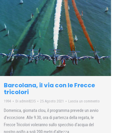
Barcolana, il via con le Frecce
tricolori
1994
Di
admin8235
25 Agosto 2021
Lascia un commento
Domenica, giornata clou, il programma prevede un avvio
d’eccezione. Alle 9.30, ora di partenza della regata, le
Frecce Tricolori voleranno sullo specchio d’acqua del
nostro golfo a soli 200 metri d’altezza