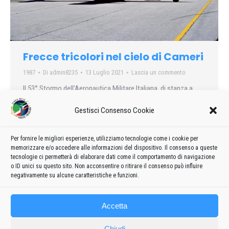
Frecce tricolori nel cielo di Cameri
1987
Di
admin8235
13 Luglio 2021
Lascia un commento
Il 53° Stormo dell’Aeronautica Militare Italiana, di stanza a
Cameri, celebra domani 150 anni della sua costituzione. Per
Gestisci Consenso Cookie
l’occasione le «Frecce tricolori», guidate dal novarese tenente
colonnello Diego Raineri, offriranno al pubblico le loro
spettacolari esibizioni a conclusione di una grande
Per fornire le migliori esperienze, utilizziamo tecnologie come i cookie per
memorizzare e/o accedere alle informazioni del dispositivo. Il consenso a queste
manifestazione aerea organizzata all’aeroporto di Cameri che
tecnologie ci permetterà di elaborare dati come il comportamento di navigazione
sarà aperto dalle 13.
o ID unici su questo sito. Non acconsentire o ritirare il consenso può influire
negativamente su alcune caratteristiche e funzioni.
Accetta
Chiudi