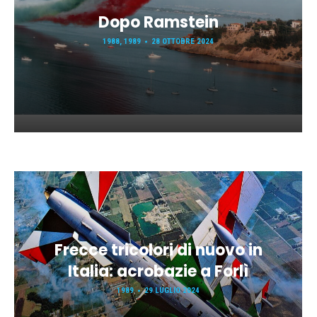
Dopo Ramstein
1988
,
1989
28 OTTOBRE 2024
Frecce tricolori di nuovo in
Italia: acrobazie a Forlì
1989
29 LUGLIO 2024