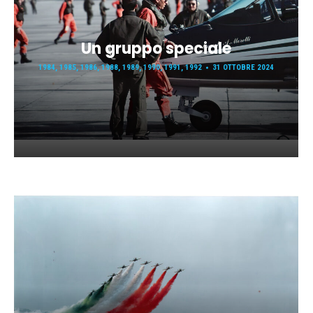
Un gruppo speciale
1984
,
1985
,
1986
,
1988
,
1989
,
1990
,
1991
,
1992
31 OTTOBRE 2024