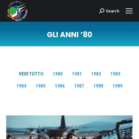
Search
Cerca:
GLI ANNI ’80
Tu sei qui:
VEDI TUTTO
1980
1981
1982
1983
1984
1985
1986
1987
1988
1989