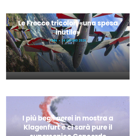
Le Frecce tricolori «una spesa
inutile»
1986
14 GIUGNO 2024
I più begli aerei in mostra a
Klagenfurt e ci sarà pure il