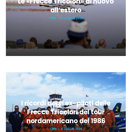
Le «Frecce Tricolori» di nuovo
all’estero
1988
11 LUGLIO 2024
I ricordi degli ex-piloti delle
Frecce Tricolori del tour
nordamericano del 1986
1986
4 LUGLIO 2024