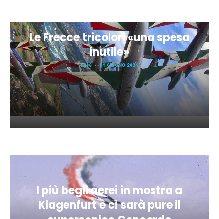
Le Frecce tricolori «una spesa
inutile»
1986
14 GIUGNO 2024
I più begli aerei in mostra a
Klagenfurt e ci sarà pure il