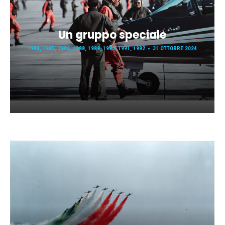
Un gruppo speciale
1984
,
1985
,
1986
,
1988
,
1989
,
1990
,
1991
,
1992
31 OTTOBRE 2024