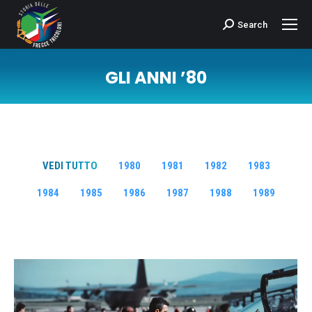
Search
Cerca:
GLI ANNI ’80
Tu sei qui:
VEDI TUTTO
1980
1981
1982
1983
1984
1985
1986
1987
1988
1989