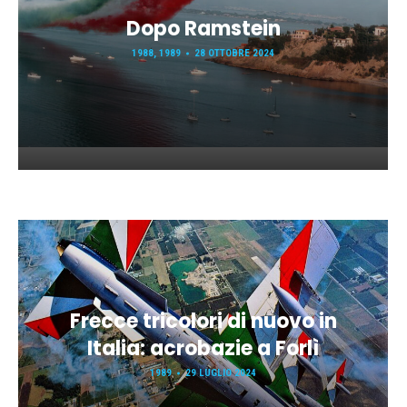
Dopo Ramstein
1988
,
1989
28 OTTOBRE 2024
Frecce tricolori di nuovo in
Italia: acrobazie a Forlì
1989
29 LUGLIO 2024