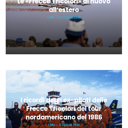
Le «Frecce Tricolori» di nuovo
all’estero
1988
11 LUGLIO 2024
I ricordi degli ex-piloti delle
Frecce Tricolori del tour
nordamericano del 1986
1986
4 LUGLIO 2024