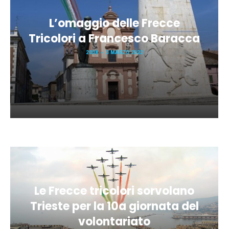
L’omaggio delle Frecce
Tricolori a Francesco Baracca
2008
3 MARZO 2022
Le Frecce tricolori sorvolano
Trieste per la 10a giornata del
volontariato