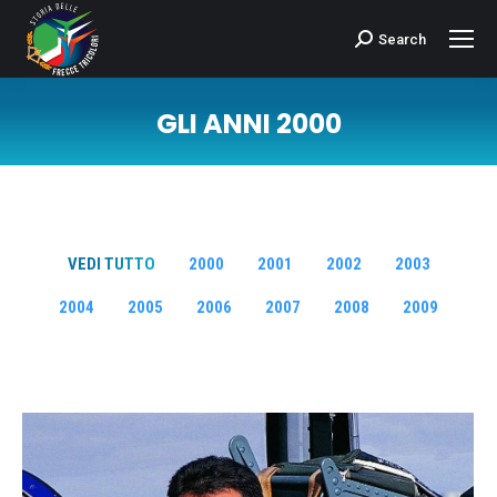
Search
Cerca:
GLI ANNI 2000
Tu sei qui:
VEDI TUTTO
2000
2001
2002
2003
2004
2005
2006
2007
2008
2009