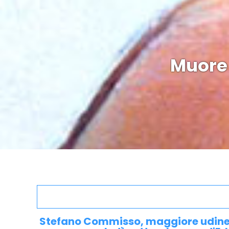
Muore 
Stefano Commisso, maggiore udines