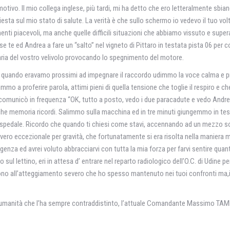
otivo. Il mio collega inglese, più tardi, mi ha detto che ero letteralmente sbi
iesta sul mio stato di salute. La verità è che sullo schermo io vedevo il tuo vol
menti piacevoli, ma anche quelle difficili situazioni che abbiamo vissuto e super
se te ed Andrea a fare un “salto” nel vigneto di Pittaro in testata pista 06 per 
’aria del vostro velivolo provocando lo spegnimento del motore.
 e quando eravamo prossimi ad impegnare il raccordo udimmo la voce calma e pr
cimmo a proferire parola, attimi pieni di quella tensione che toglie il respiro e
o, comunicò in frequenza “OK, tutto a posto, vedo i due paracadute e vedo An
he memoria ricordi. Salimmo sulla macchina ed in tre minuti giungemmo in test
r l’ospedale. Ricordo che quando ti chiesi come stavi, accennando ad un mezzo s
vero eccezionale per gravità, che fortunatamente si era risolta nella maniera 
enza ed avrei voluto abbracciarvi con tutta la mia forza per farvi sentire quan
sul lettino, eri in attesa d’ entrare nel reparto radiologico dell’O.C. di Udine
sono all’atteggiamento severo che ho spesso mantenuto nei tuoi confronti ma,i
 l’umanità che l’ha sempre contraddistinto, l’attuale Comandante Massimo TAM