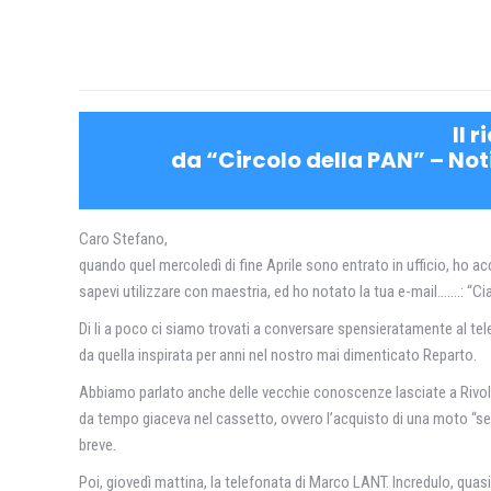
Il 
da “Circolo della PAN” – Not
Caro Stefano,
quando quel mercoledì di fine Aprile sono entrato in ufficio, ho acc
sapevi utilizzare con maestria, ed ho notato la tua e-mail…….: “Ci
Di li a poco ci siamo trovati a conversare spensieratamente al tel
da quella inspirata per anni nel nostro mai dimenticato Reparto.
Abbiamo parlato anche delle vecchie conoscenze lasciate a Rivolto 
da tempo giaceva nel cassetto, ovvero l’acquisto di una moto “seria
breve.
Poi, giovedì mattina, la telefonata di Marco LANT. Incredulo, quas