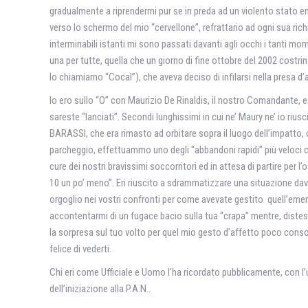
gradualmente a riprendermi pur se in preda ad un violento stato em
verso lo schermo del mio “cervellone”, refrattario ad ogni sua rich
interminabili istanti mi sono passati davanti agli occhi i tanti mo
una per tutte, quella che un giorno di fine ottobre del 2002 costrin
lo chiamiamo “Cocal”), che aveva deciso di infilarsi nella presa d
Io ero sullo “O” con Maurizio De Rinaldis, il nostro Comandante,
sareste “lanciati”. Secondi lunghissimi in cui ne’ Maury ne’ io rius
BARASSI, che era rimasto ad orbitare sopra il luogo dell’impatt
parcheggio, effettuammo uno degli “abbandoni rapidi” più veloci c
cure dei nostri bravissimi soccorritori ed in attesa di partire pe
10 un po’ meno”. Eri riuscito a sdrammatizzare una situazione dav
orgoglio nei vostri confronti per come avevate gestito quell’emerg
accontentarmi di un fugace bacio sulla tua “crapa” mentre, disteso 
la sorpresa sul tuo volto per quel mio gesto d’affetto poco con
felice di vederti.
Chi eri come Ufficiale e Uomo l’ha ricordato pubblicamente, con
dell’iniziazione alla P.A.N..