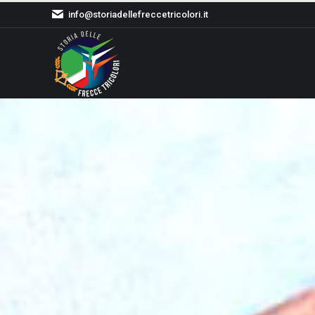
info@storiadellefreccetricolori.it