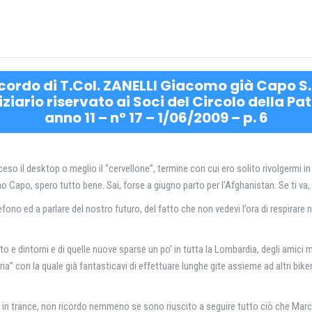
ricordo di T.Col. ZANELLI Giacomo già Capo S.
iziario riservato ai Soci del Circolo della P
anno 11 – n° 17 – 1/06/2009 – p. 6
eso il desktop o meglio il “cervellone”, termine con cui ero solito rivolgermi in
ao Capo, spero tutto bene. Sai, forse a giugno parto per l’Afghanistan. Se ti v
efono ed a parlare del nostro futuro, del fatto che non vedevi l’ora di respirar
e dintorni e di quelle nuove sparse un po’ in tutta la Lombardia, degli amici m
” con la quale già fantasticavi di effettuare lunghe gite assieme ad altri biker.
i in trance, non ricordo nemmeno se sono riuscito a seguire tutto ciò che Marc