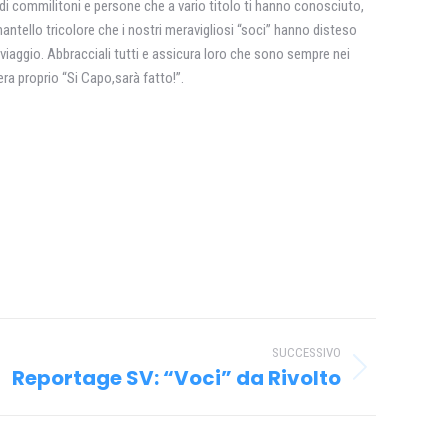
 di commilitoni e persone che a vario titolo ti hanno conosciuto,
mantello tricolore che i nostri meravigliosi “soci” hanno disteso
o viaggio. Abbracciali tutti e assicura loro che sono sempre nei
ra proprio “Si Capo,sarà fatto!”.
SUCCESSIVO
Reportage SV: “Voci” da Rivolto