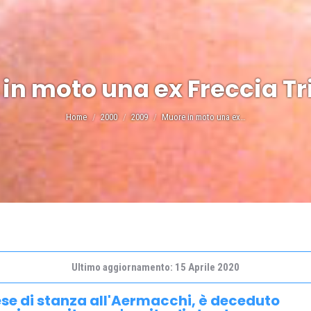
in moto una ex Freccia Tr
Tu sei qui:
Home
2000
2009
Muore in moto una ex…
Ultimo aggiornamento: 15 Aprile 2020
e di stanza all'Aermacchi, è deceduto