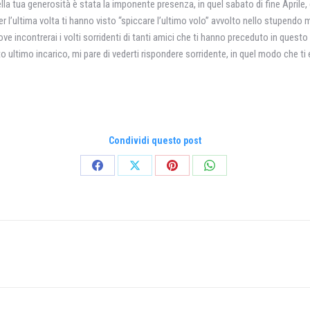
lla tua generosità è stata la imponente presenza, in quel sabato di fine Aprile,
r l’ultima volta ti hanno visto “spiccare l’ultimo volo” avvolto nello stupendo 
ove incontrerai i volti sorridenti di tanti amici che ti hanno preceduto in quest
ultimo incarico, mi pare di vederti rispondere sorridente, in quel modo che ti e
Condividi questo post
Condividi
Condividi
Condividi
Condividi
su
su
su
su
Facebook
X
Pinterest
WhatsApp
Prossimo
post: