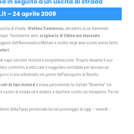
a in seguito a un'uscita di strada
it – 24 aprile 2009
uscita di strada.
Stefano Commisso,
deceduto in un tremendo
unque. Trentasette anni,
originario di Udine ma stanziato
aggiore dell’Aeronautica Militare e inoltre negli anni scorsi aveva fatto
olori
.
co di capo sezione tecnica e programmazione. Proprio durante il suo
stato costretto a utilizzare il seggiolino eiettabile per lasciare un
 poco si era schiantato nei pressi dell’aeroporto di Rivolto.
ucati di tipo motard
e stava percorrendo la statale “Briantea” tra
è uscito di strada ed è andato a sbattere contro un terrapieno. Per lui
sidente della Fipav provinciale ha nel pomeriggio di oggi – venerdì –