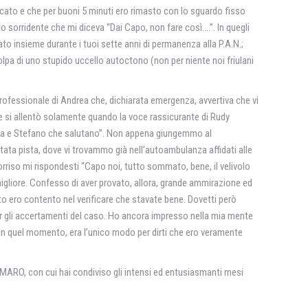
ancato e che per buoni 5 minuti ero rimasto con lo sguardo fisso
to sorridente che mi diceva “Dai Capo, non fare così….”. In quegli
ato insieme durante i tuoi sette anni di permanenza alla P.A.N.;
colpa di uno stupido uccello autoctono (non per niente noi friulani
ofessionale di Andrea che, dichiarata emergenza, avvertiva che vi
 che si allentò solamente quando la voce rassicurante di Rudy
drea e Stefano che salutano”. Non appena giungemmo al
ata pista, dove vi trovammo già nell’autoambulanza affidati alle
orriso mi rispondesti “Capo noi, tutto sommato, bene, il velivolo
migliore. Confesso di aver provato, allora, grande ammirazione ed
to ero contento nel verificare che stavate bene. Dovetti però
 per gli accertamenti del caso. Ho ancora impresso nella mia mente
n quel momento, era l’unico modo per dirti che ero veramente
MARO, con cui hai condiviso gli intensi ed entusiasmanti mesi