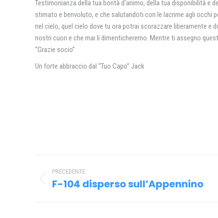
Testimonianza della tua bontà d’animo, della tua disponibilità e de
stimato e benvoluto, e che salutandoti con le lacrime agli occhi pe
nel cielo, quel cielo dove tu ora potrai scorazzare liberamente e d
nostri cuori e che mai li dimenticheremo. Mentre ti assegno questo 
“Grazie socio”
Un forte abbraccio dal “Tuo Capo” Jack
Naviga
PRECEDENTE
tra
F-104 disperso sull’Appennino
Post
i
precedente:
post