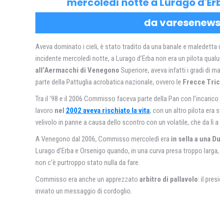
mercoledì notte a Lurago d'Erb
da varesenews.
Aveva dominato i cieli, è stato tradito da una banale e maledetta 
incidente mercoledì notte, a Lurago d’Erba non era un pilota qual
all’Aermacchi di Venegono
Superiore, aveva infatti i gradi di m
parte della Pattuglia acrobatica nazionale, ovvero le
Frecce Tric
Tra il ’98 e il 2006 Commisso faceva parte della Pan con l’incari
lavoro
nel
2002 aveva rischiato la vita
; con un altro pilota era 
velivolo in panne a causa dello scontro con un volatile, che da lì a
A Venegono dal 2006, Commisso mercoledì era
in sella a una D
Lurago d’Erba e Orsenigo quando, in una curva presa troppo larga, 
non c’è purtroppo stato nulla da fare.
Commisso era anche un apprezzato
arbitro di pallavolo
: il pre
inviato un messaggio di cordoglio.