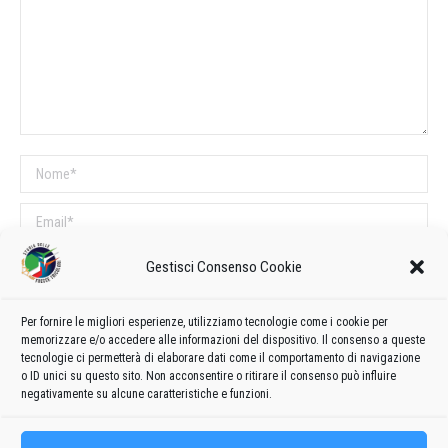
Nome *
Email *
Sito web
Gestisci Consenso Cookie
Per fornire le migliori esperienze, utilizziamo tecnologie come i cookie per
COMMENTI SUL POST
memorizzare e/o accedere alle informazioni del dispositivo. Il consenso a queste
tecnologie ci permetterà di elaborare dati come il comportamento di navigazione
Questo sito utilizza Akismet per ridurre lo spam.
Scopri come vengono
o ID unici su questo sito. Non acconsentire o ritirare il consenso può influire
elaborati i dati derivati dai commenti
.
negativamente su alcune caratteristiche e funzioni.