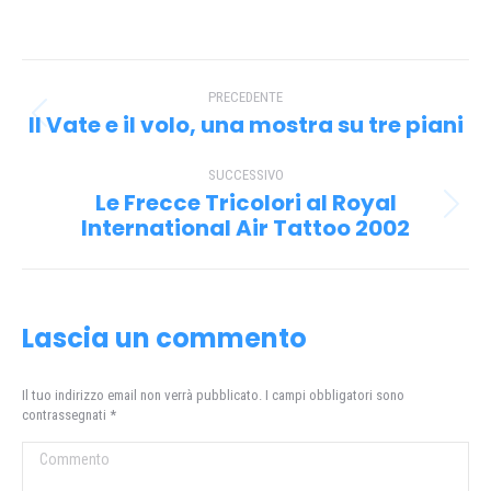
su
su
su
su
Facebook
X
Pinterest
WhatsApp
Naviga
PRECEDENTE
tra
Il Vate e il volo, una mostra su tre piani
Post
i
precedente:
SUCCESSIVO
post
Le Frecce Tricolori al Royal
Prossimo
International Air Tattoo 2002
post:
Lascia un commento
Il tuo indirizzo email non verrà pubblicato. I campi obbligatori sono
contrassegnati
*
Commento