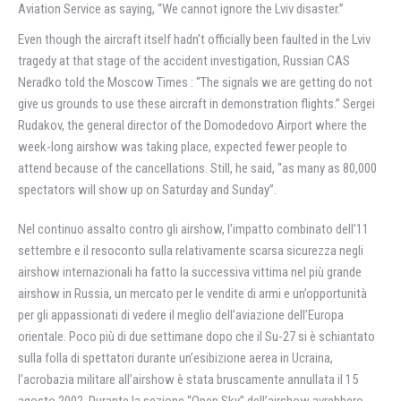
Aviation Service as saying, “We cannot ignore the Lviv disaster.”
Even though the aircraft itself hadn’t officially been faulted in the Lviv
tragedy at that stage of the accident investigation, Russian CAS
Neradko told the Moscow Times : “The signals we are getting do not
give us grounds to use these aircraft in demonstration flights.” Sergei
Rudakov, the general director of the Domodedovo Airport where the
week-long airshow was taking place, expected fewer people to
attend because of the cancellations. Still, he said, “as many as 80,000
spectators will show up on Saturday and Sunday”.
Nel continuo assalto contro gli airshow, l’impatto combinato dell’11
settembre e il resoconto sulla relativamente scarsa sicurezza negli
airshow internazionali ha fatto la successiva vittima nel più grande
airshow in Russia, un mercato per le vendite di armi e un’opportunità
per gli appassionati di vedere il meglio dell’aviazione dell’Europa
orientale. Poco più di due settimane dopo che il Su-27 si è schiantato
sulla folla di spettatori durante un’esibizione aerea in Ucraina,
l’acrobazia militare all’airshow è stata bruscamente annullata il 15