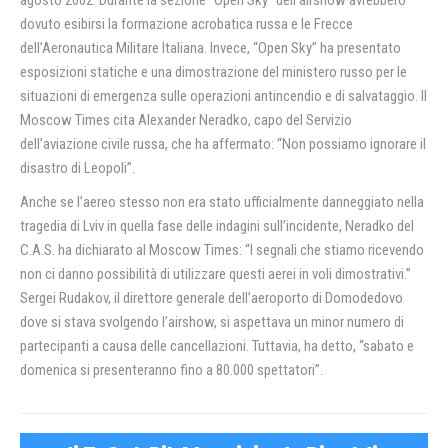
agosto 2002. Durante la sezione “Open Sky” dell’airshow avrebbero
dovuto esibirsi la formazione acrobatica russa e le Frecce
dell’Aeronautica Militare Italiana. Invece, “Open Sky” ha presentato
esposizioni statiche e una dimostrazione del ministero russo per le
situazioni di emergenza sulle operazioni antincendio e di salvataggio. Il
Moscow Times cita Alexander Neradko, capo del Servizio
dell’aviazione civile russa, che ha affermato: “Non possiamo ignorare il
disastro di Leopoli”.
Anche se l’aereo stesso non era stato ufficialmente danneggiato nella
tragedia di Lviv in quella fase delle indagini sull’incidente, Neradko del
C.A.S. ha dichiarato al Moscow Times: “I segnali che stiamo ricevendo
non ci danno possibilità di utilizzare questi aerei in voli dimostrativi.”
Sergei Rudakov, il direttore generale dell’aeroporto di Domodedovo
dove si stava svolgendo l’airshow, si aspettava un minor numero di
partecipanti a causa delle cancellazioni. Tuttavia, ha detto, “sabato e
domenica si presenteranno fino a 80.000 spettatori”.