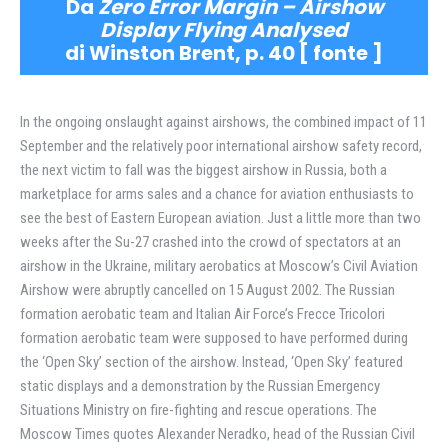
Da
Zero Error Margin – Airshow
Display Flying Analysed
di Winston Brent, p. 40 [
fonte
]
In the ongoing onslaught against airshows, the combined impact of 11
September and the relatively poor international airshow safety record,
the next victim to fall was the biggest airshow in Russia, both a
marketplace for arms sales and a chance for aviation enthusiasts to
see the best of Eastern European aviation. Just a little more than two
weeks after the Su-27 crashed into the crowd of spectators at an
airshow in the Ukraine, military aerobatics at Moscow’s Civil Aviation
Airshow were abruptly cancelled on 15 August 2002. The Russian
formation aerobatic team and Italian Air Force’s Frecce Tricolori
formation aerobatic team were supposed to have performed during
the ‘Open Sky’ section of the airshow. Instead, ‘Open Sky’ featured
static displays and a demonstration by the Russian Emergency
Situations Ministry on fire-fighting and rescue operations. The
Moscow Times quotes Alexander Neradko, head of the Russian Civil