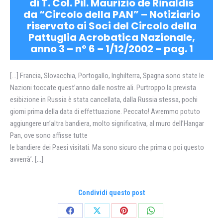
di T. Col. Pil. Maurizio de Rinaldis
da “Circolo della PAN” – Notiziario
riservato ai Soci del Circolo della
Pattuglia Acrobatica Nazionale,
anno 3 – n° 6 – 1/12/2002 – pag. 1
[…] Francia, Slovacchia, Portogallo, Inghilterra, Spagna sono state le
Nazioni toccate quest’anno dalle nostre ali. Purtroppo la prevista
esibizione in Russia è stata cancellata, dalla Russia stessa, pochi
giorni prima della data di effettuazione. Peccato! Avremmo potuto
aggiungere un’altra bandiera, molto significativa, al muro dell’Hangar
Pan, ove sono affisse tutte
le bandiere dei Paesi visitati. Ma sono sicuro che prima o poi questo
avverrà’. […]
Condividi questo post
Condividi
Condividi
Condividi
Condividi