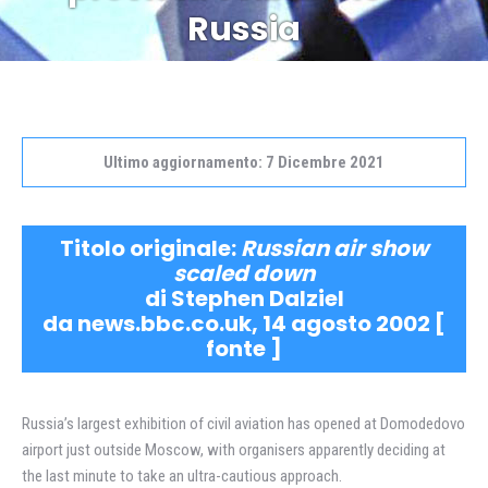
Russia
Ultimo aggiornamento: 7 Dicembre 2021
Titolo originale:
Russian air show
scaled down
di Stephen Dalziel
da news.bbc.co.uk, 14 agosto 2002 [
fonte
]
Russia’s largest exhibition of civil aviation has opened at Domodedovo
airport just outside Moscow, with organisers apparently deciding at
the last minute to take an ultra-cautious approach.