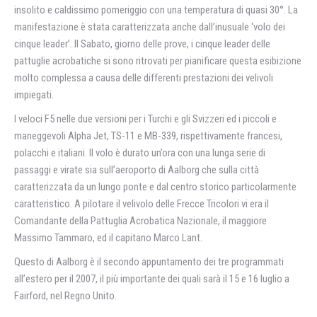
insolito e caldissimo pomeriggio con una temperatura di quasi 30°. La
manifestazione è stata caratterizzata anche dall’inusuale ‘volo dei
cinque leader’. Il Sabato, giorno delle prove, i cinque leader delle
pattuglie acrobatiche si sono ritrovati per pianificare questa esibizione
molto complessa a causa delle differenti prestazioni dei velivoli
impiegati.
I veloci F5 nelle due versioni per i Turchi e gli Svizzeri ed i piccoli e
maneggevoli Alpha Jet, TS-11 e MB-339, rispettivamente francesi,
polacchi e italiani. Il volo è durato un’ora con una lunga serie di
passaggi e virate sia sull’aeroporto di Aalborg che sulla città
caratterizzata da un lungo ponte e dal centro storico particolarmente
caratteristico. A pilotare il velivolo delle Frecce Tricolori vi era il
Comandante della Pattuglia Acrobatica Nazionale, il maggiore
Massimo Tammaro, ed il capitano Marco Lant.
Questo di Aalborg è il secondo appuntamento dei tre programmati
all’estero per il 2007, il più importante dei quali sarà il 15 e 16 luglio a
Fairford, nel Regno Unito.