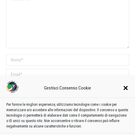
Nome *
Email *
Sito web
Gestisci Consenso Cookie
Per fornire le migliori esperienze, utilizziamo tecnologie come i cookie per
COMMENTI SUL POST
memorizzare e/o accedere alle informazioni del dispositivo. Il consenso a queste
tecnologie ci permetterà di elaborare dati come il comportamento di navigazione
Questo sito utilizza Akismet per ridurre lo spam.
Scopri come vengono
o ID unici su questo sito. Non acconsentire o ritirare il consenso può influire
elaborati i dati derivati dai commenti
.
negativamente su alcune caratteristiche e funzioni.