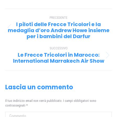
Facebook
X
Pinterest
WhatsApp
Naviga
PRECEDENTE
tra
I piloti delle Frecce Tricolori e la
i
medaglia d’oro Andrew Howe insieme
Post
per i bambini del Darfur
precedente:
post
SUCCESSIVO
Le Frecce Tricolori in Marocco:
Prossimo
International Marrakech Air Show
post:
Lascia un commento
Il tuo indirizzo email non verrà pubblicato. I campi obbligatori sono
contrassegnati
*
Commento