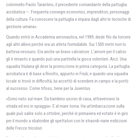
colonnello Paolo Tarantino, il precedente comandante della pattuglia
acrobatica —. Frequenta convegni economici, imprenditori, personaggi
della cultura. Fa conoscere la pattuglia e impara dagli altri le tecniche di
gestione umana».
Quando entrò in Accademia aeronautica, nel 1989, diede filo da torcere
agli altri allievi perché era un atleta formidabile. Sui 1500 metri non lo
batteva nessuno. Era anche un bravo calciatore. L’amore per il calcio
gli è rimasto e quando può una partitella la gioca volentieri. Anzi. Una
squadra friulana gli deve la promozione in prima categoria. La pattuglia
acrobatica è di base a Rivolto, appunto in Friuli, e quando una squadra
locale si trovò in difficoltà, lui accettò di scendere in campo e la portò
al successo. Come tifoso, tiene per la Juventus.
«Sono nato sul mare. Da bambino uscivo di casa, attraversavo la
strada ed ero in spiaggia». E al mare torna. Ha un’imbarcazione sulla
quale può salire solo a ottobre, perché in primavera ed estate è in giro
per il mondo a sbalordire gli spettatori con le straordi-narie esibizioni
delle Frecce tricolori.