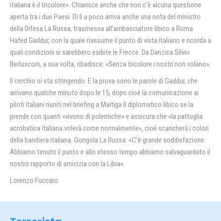
italiana è il tricolore». Chiarisce anche che non c’è alcuna questione
aperta tra i due Paesi. Di lì a poco arriva anche una nota del ministro
della Difesa La Russa, trasmessa all’ambasciatore libico a Roma
Hafed Gaddur, con la quale riassume il punto di vista italiano e ricorda a
quali condizioni si sarebbero esibite le Frecce. Da Danzica Silvio
Berlusconi, a sua volta, ribadisce: «Senza tricolore i nostri non volano».
Il cerchio si sta stringendo. E la prova sono le parole di Gaddur, che
arrivano qualche minuto dopo le 15, dopo cioè la comunicazione ai
piloti italiani riuniti nel briefing a Maitiga Il diplomatico libico se la
prende con quanti «vivono di polemiche» e assicura che «la pattuglia
acrobatica italiana volerà come normalmente», cioè scaricherà i colori
della bandiera italiana. Gongola La Russa: «C’è grande soddisfazione.
Abbiamo tenuto il punto e allo stesso tempo abbiamo salvaguardato il
nostro rapporto di amicizia con la Libia».
Lorenzo Fuccaro