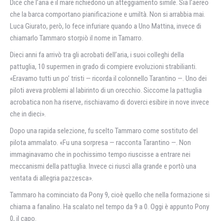
Dice che l’aria e il mare richiedono un atteggiamento simile. Sia l’aereo
che la barca comportano pianificazione e umiltà. Non si arrabbia mai.
Luca Giurato, però, lo fece infuriare quando a Uno Mattina, invece di
chiamarlo Tammaro storpiò il nome in Tamarro.
Dieci anni fa arrivò tra gli acrobati dell’aria, i suoi colleghi della
pattuglia, 10 supermen in grado di compiere evoluzioni strabilianti.
«Eravamo tutti un po’ tristi — ricorda il colonnello Tarantino —. Uno dei
piloti aveva problemi al labirinto di un orecchio. Siccome la pattuglia
acrobatica non ha riserve, rischiavamo di doverci esibire in nove invece
che in dieci».
Dopo una rapida selezione, fu scelto Tammaro come sostituto del
pilota ammalato. «Fu una sorpresa — racconta Tarantino —. Non
immaginavamo che in pochissimo tempo riuscisse a entrare nei
meccanismi della pattuglia. Invece ci riuscì alla grande e portò una
ventata di allegria pazzesca».
Tammaro ha cominciato da Pony 9, cioè quello che nella formazione si
chiama a fanalino. Ha scalato nel tempo da 9 a 0. Oggi è appunto Pony
0, il capo.