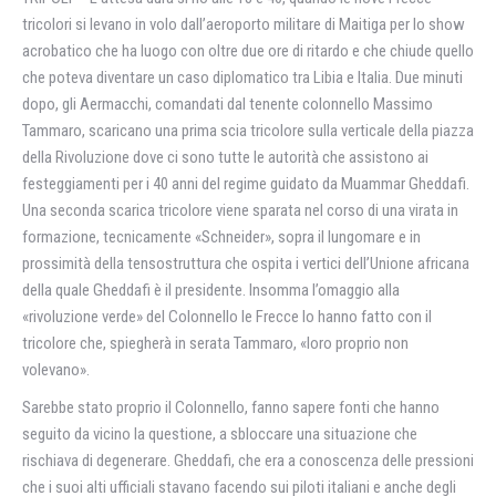
tricolori si levano in volo dall’aeroporto militare di Maitiga per lo show
acrobatico che ha luogo con oltre due ore di ritardo e che chiude quello
che poteva diventare un caso diplomatico tra Libia e Italia. Due minuti
dopo, gli Aermacchi, comandati dal tenente colonnello Massimo
Tammaro, scaricano una prima scia tricolore sulla verticale della piazza
della Rivoluzione dove ci sono tutte le autorità che assistono ai
festeggiamenti per i 40 anni del regime guidato da Muammar Gheddafi.
Una seconda scarica tricolore viene sparata nel corso di una virata in
formazione, tecnicamente «Schneider», sopra il lungomare e in
prossimità della tensostruttura che ospita i vertici dell’Unione africana
della quale Gheddafi è il presidente. Insomma l’omaggio alla
«rivoluzione verde» del Colonnello le Frecce lo hanno fatto con il
tricolore che, spiegherà in serata Tammaro, «loro proprio non
volevano».
Sarebbe stato proprio il Colonnello, fanno sapere fonti che hanno
seguito da vicino la questione, a sbloccare una situazione che
rischiava di degenerare. Gheddafi, che era a conoscenza delle pressioni
che i suoi alti ufficiali stavano facendo sui piloti italiani e anche degli