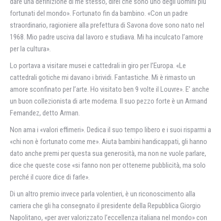
dare una definizione di me stesso, direi che sono uno degli uomini più
fortunati del mondo». Fortunato fin da bambino. «Con un padre
straordinario, ragioniere alla prefettura di Savona dove sono nato nel
1968. Mio padre usciva dal lavoro e studiava. Mi ha inculcato l’amore
per la cultura».
Lo portava a visitare musei e cattedrali in giro per l’Europa. «Le
cattedrali gotiche mi davano i brividi. Fantastiche. Mi è rimasto un
amore sconfinato per l’arte. Ho visitato ben 9 volte il Louvre». E’ anche
un buon collezionista di arte moderna. Il suo pezzo forte è un Armand
Femandez, detto Arman.
Non ama i «valori effimeri». Dedica il suo tempo libero e i suoi risparmi a
«chi non è fortunato come me». Aiuta bambini handicappati, gli hanno
dato anche premi per questa sua generosità, ma non ne vuole parlare,
dice che queste cose «si fanno non per ottenerne pubblicità, ma solo
perché il cuore dice di farle».
Di un altro premio invece parla volentieri, è un riconoscimento alla
carriera che gli ha consegnato il presidente della Repubblica Giorgio
Napolitano, «per aver valorizzato l’eccellenza italiana nel mondo» con