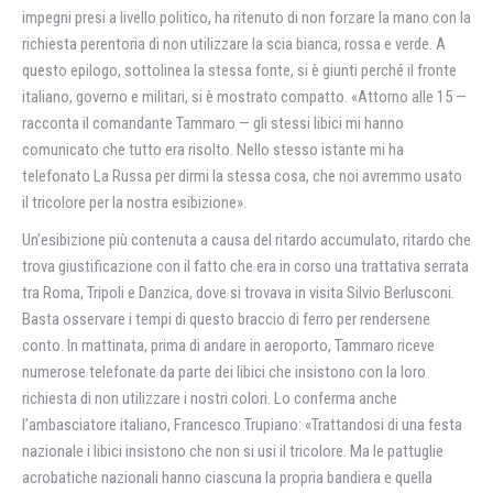
impegni presi a livello politico, ha ritenuto di non forzare la mano con la
richiesta perentoria di non utilizzare la scia bianca, rossa e verde. A
questo epilogo, sottolinea la stessa fonte, si è giunti perché il fronte
italiano, governo e militari, si è mostrato compatto. «Attorno alle 15 —
racconta il comandante Tammaro — gli stessi libici mi hanno
comunicato che tutto era risolto. Nello stesso istante mi ha
telefonato La Russa per dirmi la stessa cosa, che noi avremmo usato
il tricolore per la nostra esibizione».
Un’esibizione più contenuta a causa del ritardo accumulato, ritardo che
trova giustificazione con il fatto che era in corso una trattativa serrata
tra Roma, Tripoli e Danzica, dove si trovava in visita Silvio Berlusconi.
Basta osservare i tempi di questo braccio di ferro per rendersene
conto. In mattinata, prima di andare in aeroporto, Tammaro riceve
numerose telefonate da parte dei libici che insistono con la loro
richiesta di non utilizzare i nostri colori. Lo conferma anche
l’ambasciatore italiano, Francesco Trupiano: «Trattandosi di una festa
nazionale i libici insistono che non si usi il tricolore. Ma le pattuglie
acrobatiche nazionali hanno ciascuna la propria bandiera e quella