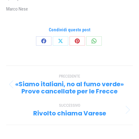
Marco Nese
Condividi questo post
Condividi
Condividi
Condividi
Condividi
su
su
su
su
Facebook
X
Pinterest
WhatsApp
Naviga
PRECEDENTE
tra
«Siamo italiani, no al fumo verde»
Post
i
Prove cancellate per le Frecce
precedente:
post
SUCCESSIVO
Rivolto chiama Varese
Prossimo
post: