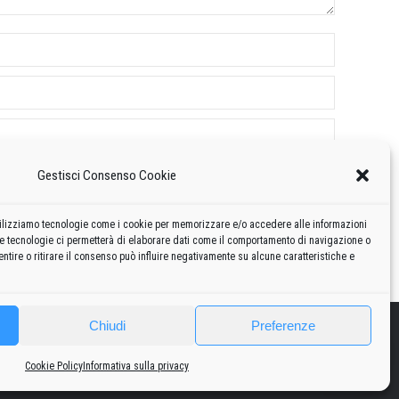
Gestisci Consenso Cookie
 utilizziamo tecnologie come i cookie per memorizzare e/o accedere alle informazioni
te tecnologie ci permetterà di elaborare dati come il comportamento di navigazione o
ntire o ritirare il consenso può influire negativamente su alcune caratteristiche e
Chiudi
Preferenze
2010
2020
Curiosità
Risorse
Privacy policy
-
Cookie policy
Cookie Policy
Informativa sulla privacy