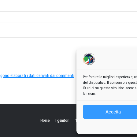
ono elaborati i dati derivati dai commenti
.
Per fornire le migliori esperienze,
del dispositivo. Il consenso a ques
ID unici su questo sito. Non acconse
funzioni.
Accetta
Home
I genitori
1960
1970
1980
1990
2000