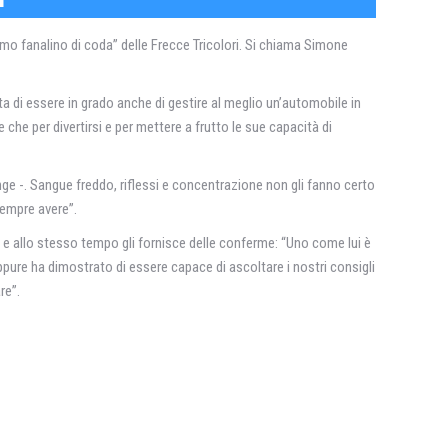
“primo fanalino di coda” delle Frecce Tricolori. Si chiama Simone
tta di essere in grado anche di gestire al meglio un’automobile in
che per divertirsi e per mettere a frutto le sue capacità di
ge -. Sangue freddo, riflessi e concentrazione non gli fanno certo
sempre avere”.
o… e allo stesso tempo gli fornisce delle conferme: “Uno come lui è
eppure ha dimostrato di essere capace di ascoltare i nostri consigli
re”.