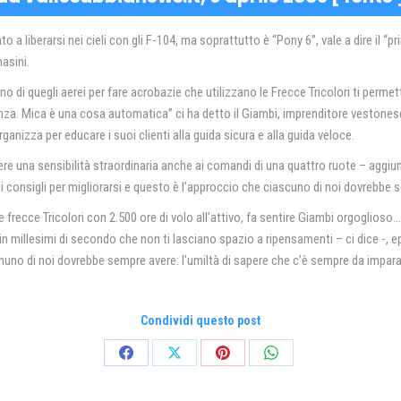
tato a liberarsi nei cieli con gli F-104, ma soprattutto è “Pony 6”, vale a dire il 
asini.
no di quegli aerei per fare acrobazie che utilizzano le Frecce Tricolori ti perme
renza. Mica è una cosa automatica” ci ha detto il Giambi, imprenditore vestonese 
organizza per educare i suoi clienti alla guida sicura e alla guida veloce.
re una sensibilità straordinaria anche ai comandi di una quattro ruote – aggiun
i consigli per migliorarsi e questo è l’approccio che ciascuno di noi dovrebbe 
le frecce Tricolori con 2.500 ore di volo all’attivo, fa sentire Giambi orgoglios
 in millesimi di secondo che non ti lasciano spazio a ripensamenti – ci dice -, 
ognuno di noi dovrebbe sempre avere: l’umiltà di sapere che c’è sempre da impara
Condividi questo post
Condividi
Condividi
Condividi
Condividi
su
su
su
su