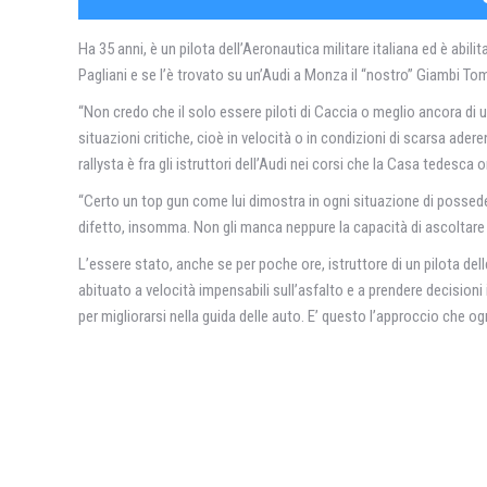
Ha 35 anni, è un pilota dell’Aeronautica militare italiana ed è abili
Pagliani e se l’è trovato su un’Audi a Monza il “nostro” Giambi Tom
“Non credo che il solo essere piloti di Caccia o meglio ancora di u
situazioni critiche, cioè in velocità o in condizioni di scarsa ade
rallysta è fra gli istruttori dell’Audi nei corsi che la Casa tedesca 
“Certo un top gun come lui dimostra in ogni situazione di possede
difetto, insomma. Non gli manca neppure la capacità di ascoltare 
L’essere stato, anche se per poche ore, istruttore di un pilota del
abituato a velocità impensabili sull’asfalto e a prendere decisioni
per migliorarsi nella guida delle auto. E’ questo l’approccio che 