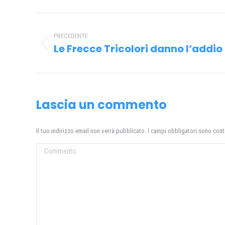
Naviga
tra
PRECEDENTE
Le Frecce Tricolori danno l’addio
Post
i
precedente:
post
Lascia un commento
Il tuo indirizzo email non verrà pubblicato. I campi obbligatori sono con
Commento