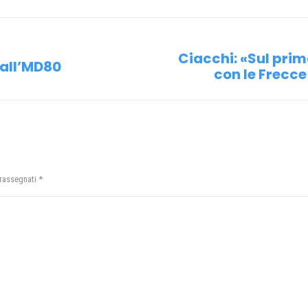
Facebook
X
Pinterest
WhatsApp
Ciacchi: «Sul prim
 all’MD80
Prossimo
con le Frecce
post:
trassegnati
*