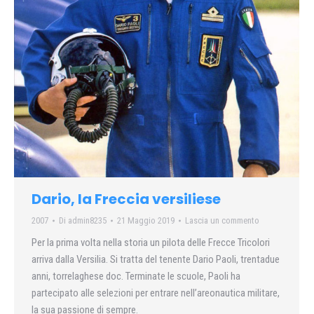
Dario, la Freccia versiliese
2007
Di
admin8235
21 Maggio 2019
Lascia un commento
Per la prima volta nella storia un pilota delle Frecce Tricolori
arriva dalla Versilia. Si tratta del tenente Dario Paoli, trentadue
anni, torrelaghese doc. Terminate le scuole, Paoli ha
partecipato alle selezioni per entrare nell’areonautica militare,
la sua passione di sempre.