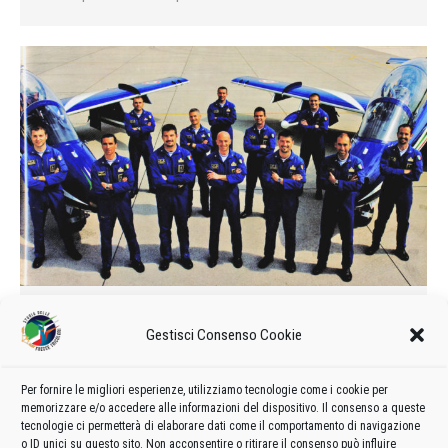
Calendario delle manifestazioni e
Gestisci Consenso Cookie
formazione del 2007
2007
Di
admin8235
21 Maggio 2019
Lascia un commento
Per fornire le migliori esperienze, utilizziamo tecnologie come i cookie per
Formazione e calendario 2007 delle manifestazioni delle
memorizzare e/o accedere alle informazioni del dispositivo. Il consenso a queste
Frecce Tricolori
tecnologie ci permetterà di elaborare dati come il comportamento di navigazione
o ID unici su questo sito. Non acconsentire o ritirare il consenso può influire