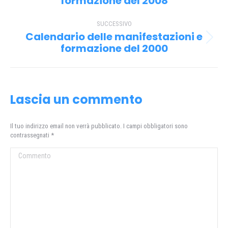
i
formazione del 2008
precedente:
post
SUCCESSIVO
Calendario delle manifestazioni e
Prossimo
formazione del 2000
post:
Lascia un commento
Il tuo indirizzo email non verrà pubblicato. I campi obbligatori sono
contrassegnati
*
Commento