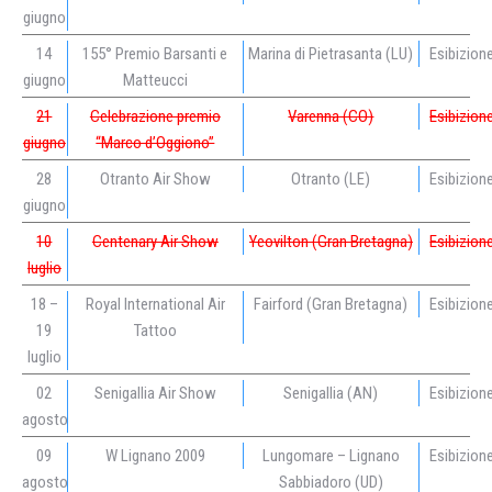
giugno
14
155° Premio Barsanti e
Marina di Pietrasanta (LU)
Esibizion
giugno
Matteucci
21
Celebrazione premio
Varenna (CO)
Esibizion
giugno
“Marco d’Oggiono”
28
Otranto Air Show
Otranto (LE)
Esibizion
giugno
10
Centenary Air Show
Yeovilton (Gran Bretagna)
Esibizion
luglio
18 –
Royal International Air
Fairford (Gran Bretagna)
Esibizion
19
Tattoo
luglio
02
Senigallia Air Show
Senigallia (AN)
Esibizion
agosto
09
W Lignano 2009
Lungomare – Lignano
Esibizion
agosto
Sabbiadoro (UD)