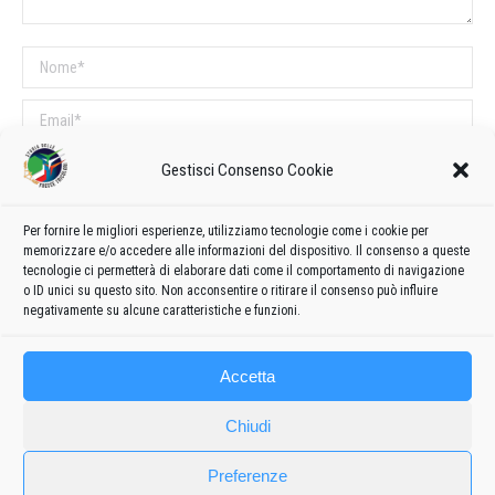
Nome *
Email *
Sito web
Gestisci Consenso Cookie
Per fornire le migliori esperienze, utilizziamo tecnologie come i cookie per
COMMENTI SUL POST
memorizzare e/o accedere alle informazioni del dispositivo. Il consenso a queste
tecnologie ci permetterà di elaborare dati come il comportamento di navigazione
Questo sito utilizza Akismet per ridurre lo spam.
Scopri come vengono
o ID unici su questo sito. Non acconsentire o ritirare il consenso può influire
elaborati i dati derivati dai commenti
.
negativamente su alcune caratteristiche e funzioni.
Accetta
Chiudi
Preferenze