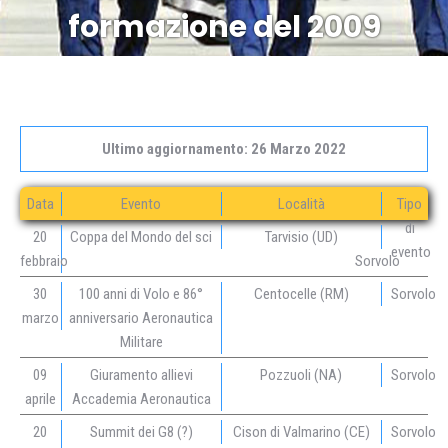
formazione del 2009
Ultimo aggiornamento: 26 Marzo 2022
Data
Evento
Località
Tipo
di
20
Coppa del Mondo del sci
Tarvisio (UD)
evento
febbraio
Sorvolo
30
100 anni di Volo e 86°
Centocelle (RM)
Sorvolo
marzo
anniversario Aeronautica
Militare
09
Giuramento allievi
Pozzuoli (NA)
Sorvolo
aprile
Accademia Aeronautica
20
Summit dei G8 (?)
Cison di Valmarino (CE)
Sorvolo