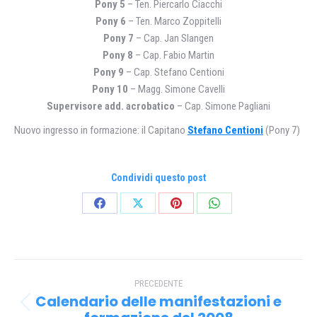
Pony 5
– Ten. Piercarlo Ciacchi
Pony 6
– Ten. Marco Zoppitelli
Pony 7
– Cap. Jan Slangen
Pony 8
– Cap. Fabio Martin
Pony 9
– Cap. Stefano Centioni
Pony 10
– Magg. Simone Cavelli
Supervisore add. acrobatico
– Cap. Simone Pagliani
Nuovo ingresso in formazione: il Capitano
Stefano Centioni
(Pony 7)
Condividi questo post
Condividi
Condividi
Condividi
Condividi
su
su
su
su
Facebook
X
Pinterest
WhatsApp
Naviga
PRECEDENTE
tra
Calendario delle manifestazioni e
Post