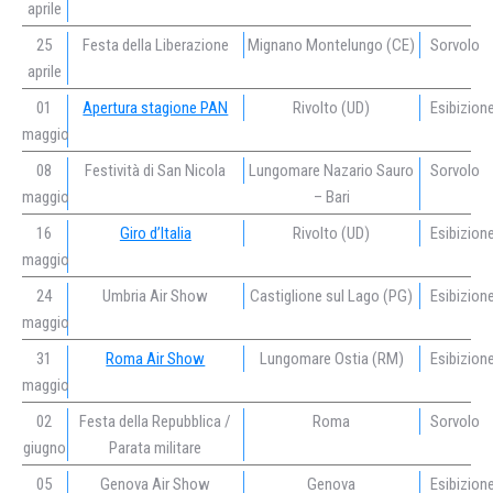
aprile
25
Festa della Liberazione
Mignano Montelungo (CE)
Sorvolo
aprile
01
Apertura stagione PAN
Rivolto (UD)
Esibizion
maggio
08
Festività di San Nicola
Lungomare Nazario Sauro
Sorvolo
maggio
– Bari
16
Giro d’Italia
Rivolto (UD)
Esibizion
maggio
24
Umbria Air Show
Castiglione sul Lago (PG)
Esibizion
maggio
31
Roma Air Show
Lungomare Ostia (RM)
Esibizion
maggio
02
Festa della Repubblica /
Roma
Sorvolo
giugno
Parata militare
05
Genova Air Show
Genova
Esibizion