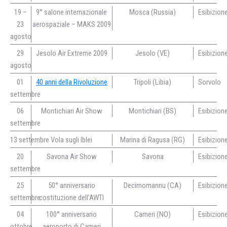
19 –
9° salone internazionale
Mosca (Russia)
Esibizion
23
aerospaziale – MAKS 2009
agosto
29
Jesolo Air Extreme 2009
Jesolo (VE)
Esibizion
agosto
01
40 anni della Rivoluzione
Tripoli (Libia)
Sorvolo
settembre
06
Montichiari Air Show
Montichiari (BS)
Esibizion
settembre
13 settembre
Vola sugli Iblei
Marina di Ragusa (RG)
Esibizion
20
Savona Air Show
Savona
Esibizion
settembre
25
50° anniversario
Decimomannu (CA)
Esibizion
settembre
costituzione dell’AWTI
04
100° anniversario
Cameri (NO)
Esibizion
ottobre
aeroporto di Cameri