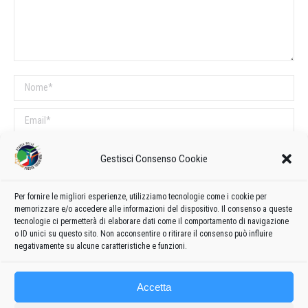
Nome *
Email *
Sito web
Gestisci Consenso Cookie
COMMENTI SUL POST
Per fornire le migliori esperienze, utilizziamo tecnologie come i cookie per
memorizzare e/o accedere alle informazioni del dispositivo. Il consenso a queste
Questo sito utilizza Akismet per ridurre lo spam.
Scopri come vengono
tecnologie ci permetterà di elaborare dati come il comportamento di navigazione
o ID unici su questo sito. Non acconsentire o ritirare il consenso può influire
elaborati i dati derivati dai commenti
.
negativamente su alcune caratteristiche e funzioni.
Accetta