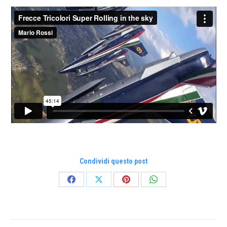
Condividi questo post
Condividi
Condividi
Condividi
Condividi
su
su
su
su
Facebook
X
Pinterest
WhatsApp