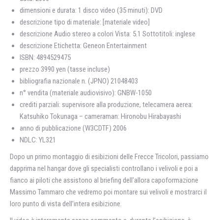
dimensioni e durata: 1 disco video (35 minuti): DVD
descrizione tipo di materiale: [materiale video]
descrizione Audio stereo a colori Vista: 5.1 Sottotitoli: inglese
descrizione Etichetta: Geneon Entertainment
ISBN: 4894529475
prezzo 3990 yen (tasse incluse)
bibliografia nazionale n. (JPNO) 21048403
n° vendita (materiale audiovisivo): GNBW-1050
crediti parziali: supervisore alla produzione, telecamera aerea:
Katsuhiko Tokunaga – cameraman: Hironobu Hirabayashi
anno di pubblicazione (W3CDTF) 2006
NDLC: YL321
Dopo un primo montaggio di esibizioni delle Frecce Tricolori, passiamo
dapprima nel hangar dove gli specialisti controllano i velivoli e poi a
fianco ai piloti che assistono al briefing dell’allora capoformazione
Massimo Tammaro che vedremo poi montare sui velivoli e mostrarci il
loro punto di vista dell’intera esibizione.