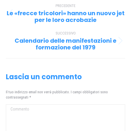
Naviga
PRECEDENTE
tra
Le «frecce tricolori» hanno un nuovo jet
Post
i
per le loro acrobazie
precedente:
post
SUCCESSIVO
Calendario delle manifestazioni e
Prossimo
formazione del 1979
post:
Lascia un commento
Il tuo indirizzo email non verrà pubblicato. I campi obbligatori sono
contrassegnati
*
Commento