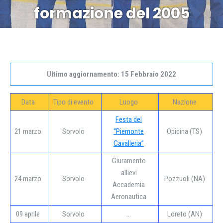
formazione del 2005
Ultimo aggiornamento: 15 Febbraio 2022
Data
Tipo di evento
Luogo
Nazione
Festa del
21 marzo
Sorvolo
“Piemonte
Opicina (TS)
Cavalleria”
Giuramento
allievi
24 marzo
Sorvolo
Pozzuoli (NA)
Accademia
Aeronautica
09 aprile
Sorvolo
…
Loreto (AN)