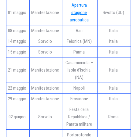
Apertura
01 maggio
Manifestazione
stagione
Rivolto (UD)
acrobatica
08 maggio
Manifestazione
Bari
Italia
14 maggio
Sorvolo
Felonica (MN)
Italia
15 maggio
Sorvolo
Parma
Italia
Casamicciola –
21 maggio
Manifestazione
Isola d’Ischia
Italia
(NA)
22 maggio
Manifestazione
Napoli
Italia
29 maggio
Manifestazione
Frosinone
Italia
Festa della
02 giugno
Sorvolo
Repubblica /
Roma
Parata militare
Portorotondo