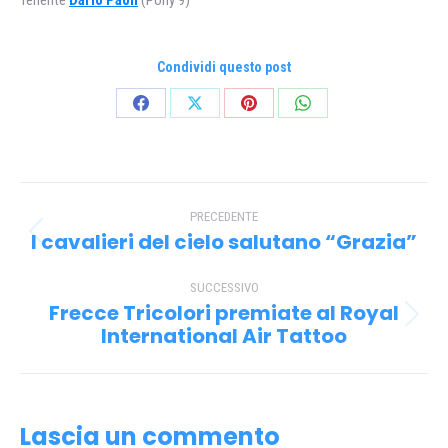
Tenente
Dario Paoli
(Pony 9)
Condividi questo post
Condividi
Condividi
Condividi
Condividi
su
su
su
su
Facebook
X
Pinterest
WhatsApp
Naviga
PRECEDENTE
tra
I cavalieri del cielo salutano “Grazia”
Post
i
precedente:
SUCCESSIVO
post
Frecce Tricolori premiate al Royal
Prossimo
International Air Tattoo
post:
Lascia un commento