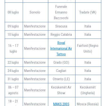
Funerale
08 luglio
Sorvolo
Ermanno
Tradate (VA)
Bazzocchi
09 luglio
Manifestazione
Siracusa
Italia
10 luglio
Manifestazione
Reggio Calabria
Italia
Royal
16 – 17
Fairford (Regno
Manifestazione
Internarional Air
luglio
Unito)
Tattoo
22 luglio
Manifestazione
Grado (GO)
Italia
24 luglio
Manifestazione
Cagliari
Italia
31 luglio
Manifestazione
Otranto (LE)
Italia
06 – 07
Kecskemét Air
Kecskemét
Manifestazione
agosto
Show
(Ungheria)
18 – 21
Manifestazione
MAKS 2005
Mosca (Russia)