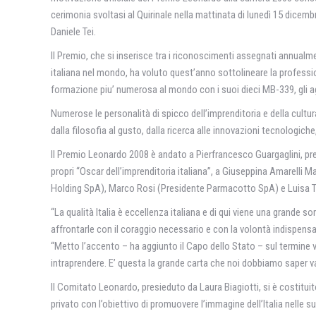
cerimonia svoltasi al Quirinale nella mattinata di lunedì 15 dicem
Daniele Tei.
Il Premio, che si inserisce tra i riconoscimenti assegnati annualm
italiana nel mondo, ha voluto quest’anno sottolineare la professiona
formazione piu’ numerosa al mondo con i suoi dieci MB-339, gli agi
Numerose le personalità di spicco dell’imprenditoria e della cultura
dalla filosofia al gusto, dalla ricerca alle innovazioni tecnologich
Il Premio Leonardo 2008 è andato a Pierfrancesco Guargaglini, pre
propri “Oscar dell’imprenditoria italiana”, a Giuseppina Amarelli
Holding SpA), Marco Rosi (Presidente Parmacotto SpA) e Luisa Tod
“La qualità Italia è eccellenza italiana e di qui viene una grande
affrontarle con il coraggio necessario e con la volontà indispensab
“Metto l’accento – ha aggiunto il Capo dello Stato – sul termine v
intraprendere. E’ questa la grande carta che noi dobbiamo saper v
Il Comitato Leonardo, presieduto da Laura Biagiotti, si è costituito
privato con l’obiettivo di promuovere l’immagine dell’Italia nelle s