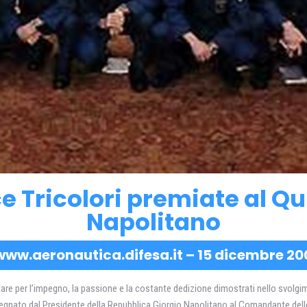
ce Tricolori premiate al Q
Napolitano
www.aeronautica.difesa.it – 15 dicembre 20
e per l’impegno, la passione e la costante dedizione dimostrati nello svolgime
segnato dal Presidente della Repubblica Giorgio Napolitano al Comandante del