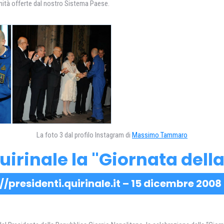
tunità offerte dal nostro Sistema Paese.
La foto 3 dal profilo Instagram di
Massimo Tammaro
irinale la "Giornata della
//presidenti.quirinale.it – 15 dicembre 2008