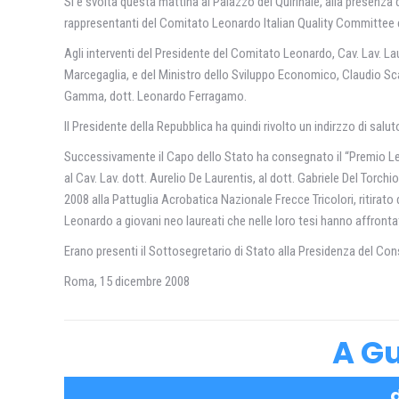
Si è svolta questa mattina al Palazzo del Quirinale, alla presenza d
rappresentanti del Comitato Leonardo Italian Quality Committee e a
Agli interventi del Presidente del Comitato Leonardo, Cav. Lav. La
Marcegaglia, e del Ministro dello Sviluppo Economico, Claudio Scaj
Gamma, dott. Leonardo Ferragamo.
Il Presidente della Repubblica ha quindi rivolto un indirzzo di salut
Successivamente il Capo dello Stato ha consegnato il “Premio Leon
al Cav. Lav. dott. Aurelio De Laurentis, al dott. Gabriele Del Torchi
2008 alla Pattuglia Acrobatica Nazionale Frecce Tricolori, ritir
Leonardo a giovani neo laureati che nelle loro tesi hanno affrontat
Erano presenti il Sottosegretario di Stato alla Presidenza del Con
Roma, 15 dicembre 2008
A Gu
d