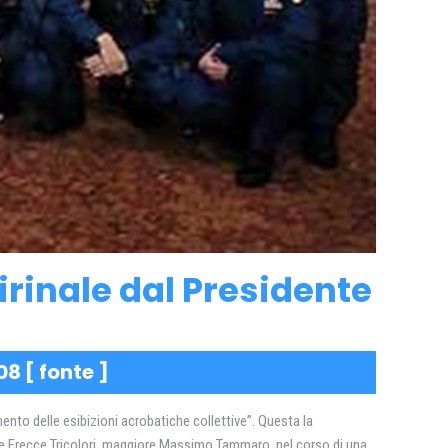
uirinale dal Presidente
08 [
fonte
]
nto delle esibizioni acrobatiche collettive”. Questa la
le Frecce Tricolori, maggiore Massimo Tammaro, nel corso di una