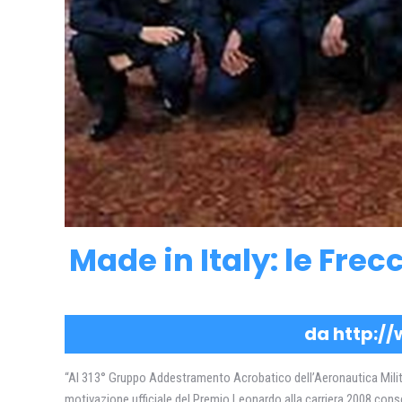
Made in Italy: le Frec
da http://
“Al 313° Gruppo Addestramento Acrobatico dell’Aeronautica Militar
motivazione ufficiale del Premio Leonardo alla carriera 2008 con