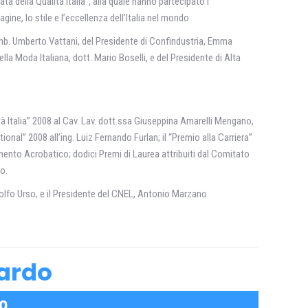
a della Qualità Italia”, alla quale hanno partecipato i
e, lo stile e l’eccellenza dell’Italia nel mondo.
 Amb. Umberto Vattani, del Presidente di Confindustria, Emma
la Moda Italiana, dott. Mario Boselli, e del Presidente di Alta
à Italia” 2008 al Cav. Lav. dott.ssa Giuseppina Amarelli Mengano,
tional” 2008 all’ing. Luiz Fernando Furlan; il “Premio alla Carriera”
ento Acrobatico; dodici Premi di Laurea attribuiti dal Comitato
o.
dolfo Urso, e il Presidente del CNEL, Antonio Marzano.
nardo
10