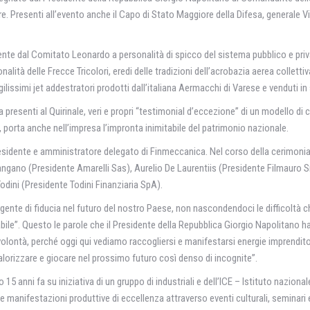
bre. Presenti all’evento anche il Capo di Stato Maggiore della Difesa, generale 
ente dal Comitato Leonardo a personalità di spicco del sistema pubblico e priva
lità delle Frecce Tricolori, eredi delle tradizioni dell’acrobazia aerea collettiv
lissimi jet addestratori prodotti dall’italiana Aermacchi di Varese e venduti i
 presenti al Quirinale, veri e propri “testimonial d’eccezione” di un modello di c
e, porta anche nell’impresa l’impronta inimitabile del patrimonio nazionale.
sidente e amministratore delegato di Finmeccanica. Nel corso della cerimonia so
 Mangano (Presidente Amarelli Sas), Aurelio De Laurentiis (Presidente Filmauro 
ini (Presidente Todini Finanziaria SpA).
 sorgente di fiducia nel futuro del nostro Paese, non nascondendoci le diffico
ile”. Questo le parole che il Presidente della Repubblica Giorgio Napolitano ha v
olontà, perché oggi qui vediamo raccogliersi e manifestarsi energie imprenditori
alorizzare e giocare nel prossimo futuro così denso di incognite”.
 15 anni fa su iniziativa di un gruppo di industriali e dell’ICE – Istituto nazion
ue manifestazioni produttive di eccellenza attraverso eventi culturali, seminari e