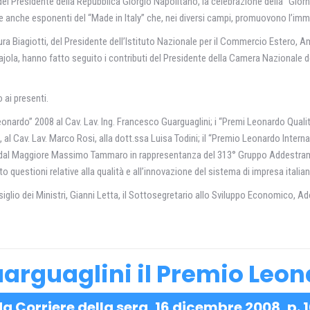
el Presidente della Repubblica Giorgio Napolitano, la celebrazione della “Giornat
nche esponenti del “Made in Italy” che, nei diversi campi, promuovono l’immagin
ura Biagiotti, del Presidente dell’Istituto Nazionale per il Commercio Estero,
ola, hanno fatto seguito i contributi del Presidente della Camera Nazionale del
o ai presenti.
ardo” 2008 al Cav. Lav. Ing. Francesco Guarguaglini; i “Premi Leonardo Qualit
o, al Cav. Lav. Marco Rosi, alla dott.ssa Luisa Todini; il “Premio Leonardo Interna
ato dal Maggiore Massimo Tammaro in rappresentanza del 313° Gruppo Addestram
o questioni relative alla qualità e all’innovazione del sistema di impresa italian
siglio dei Ministri, Gianni Letta, il Sottosegretario allo Sviluppo Economico, A
arguaglini il Premio Leo
a Corriere della sera, 16 dicembre 2008, p. 