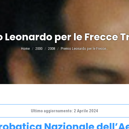
 Leonardo per le Frecce Tr
Tu sei qui:
Home
2000
2008
Premio Leonardo per le Frecce…
Ultimo aggiornamento: 2 Aprile 2024
robatica Nazionale dell’A