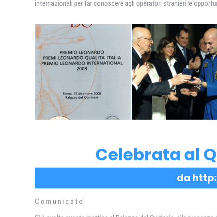
internazionali per far conoscere agli operatori stranieri le oppor
Celebrata al Qu
da http:
C o m u n i c a t o