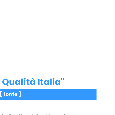
 Qualità Italia"
 [
fonte
]