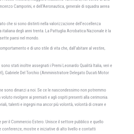
Vincenzo Camporini, e dell’Aeronautica, generale di squadra aerea
to che si sono distinti nella valorizzazione dell’eccellenza
a italiana degli anni trenta. La Pattuglia Acrobatica Nazionale è la
n sette paesi nel mondo.
omportamento e di uno stile di vita che, dall’abitare al vestire,
no stati inoltre assegnati i Premi Leonardo Qualità Italia, veri e
Srl), Gabriele Del Torchio (Amministratore Delegato Ducati Motor
ltà che sono dinanzi a noi. Se ce le nascondessimo non potremmo
oluto rivolgere ai premiati e agli ospiti presenti alla cerimonia.
ali, talenti e ingegni ma ancor più volontà, volontà di creare e
ale per il Commercio Estero. Unisce il settore pubblico e quello
 conferenze, mostre e iniziative di alto livello e contatti