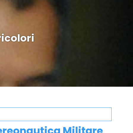
icolori
ereonautica Militare