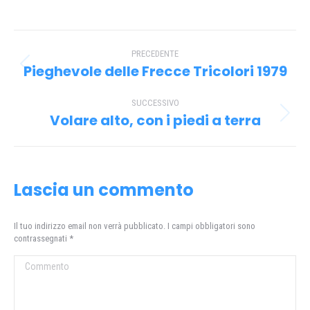
su
su
su
su
Facebook
X
Pinterest
WhatsApp
Naviga
PRECEDENTE
tra
Pieghevole delle Frecce Tricolori 1979
Post
i
precedente:
SUCCESSIVO
post
Volare alto, con i piedi a terra
Prossimo
post:
Lascia un commento
Il tuo indirizzo email non verrà pubblicato. I campi obbligatori sono
contrassegnati
*
Commento