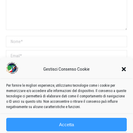
Nome *
Email *
Sito web
Gestisci Consenso Cookie
Per fornire le migliori esperienze, utilizziamo tecnologie come i cookie per
COMMENTI SUL POST
memorizzare e/o accedere alle informazioni del dispositivo. Il consenso a queste
tecnologie ci permetterà di elaborare dati come il comportamento di navigazione
Questo sito utilizza Akismet per ridurre lo spam.
Scopri come vengono
o ID unici su questo sito. Non acconsentire o ritirare il consenso può influire
elaborati i dati derivati dai commenti
.
negativamente su alcune caratteristiche e funzioni.
Accetta