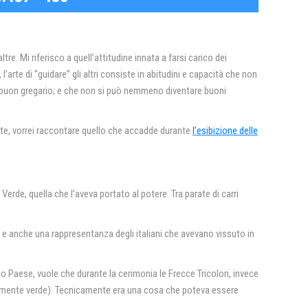
re. Mi riferisco a quell’attitudine innata a farsi carico dei
rte di “guidare” gli altri consiste in abitudini e capacità che non
un buon gregario; e che non si può nemmeno diventare buoni
nte, vorrei raccontare quello che accadde durante
l’esibizione delle
e Verde, quella che l’aveva portato al potere. Tra parate di carri
 e anche una rappresentanza degli italiani che avevano vissuto in
o Paese, vuole che durante la cerimonia le Frecce Tricolori, invece
mpletamente verde). Tecnicamente era una cosa che poteva essere