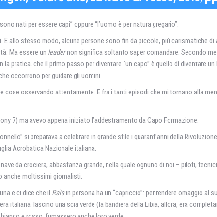
sono nati per essere capi” oppure “l’uomo è per natura gregario”.
i. E allo stesso modo, alcune persone sono fin da piccole, più carismatiche di alt
vità. Ma essere un
leader
non significa soltanto saper comandare. Secondo me, l’a
n la pratica; che il primo passo per diventare “un capo” è quello di diventare 
che occorrono per guidare gli uomini.
te cose osservando attentamente. E fra i tanti episodi che mi tornano alla me
 (Pony 7) ma avevo appena iniziato l’addestramento da Capo Formazione.
“Colonnello” si preparava a celebrare in grande stile i quarant’anni della RivoIuzion
uglia Acrobatica Nazionale italiana.
ve da crociera, abbastanza grande, nella quale ognuno di noi – piloti, tecnici
o anche moltissimi giornalisti.
a e ci dice che il
Raìs
in persona ha un “capriccio”: per rendere omaggio al su
ndiera italiana, lascino una scia verde (la bandiera della Libia, allora, era co
 bianco e rosso, fumassero anche loro verde.