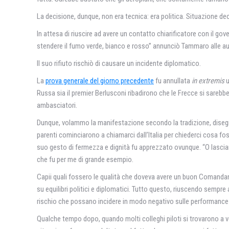
La decisione, dunque, non era tecnica: era politica. Situazione de
In attesa di riuscire ad avere un contatto chiarificatore con il g
stendere il fumo verde, bianco e rosso” annunciò Tammaro alle aut
Il suo rifiuto rischiò di causare un incidente diplomatico.
La
prova generale del giorno precedente
fu annullata
in extremis
u
Russa sia il premier Berlusconi ribadirono che le Frecce si sarebb
ambasciatori.
Dunque, volammo la manifestazione secondo la tradizione, disegnand
parenti cominciarono a chiamarci dall’Italia per chiederci cosa f
suo gesto di fermezza e dignità fu apprezzato ovunque. “O lasciam
che fu per me di grande esempio.
Capii quali fossero le qualità che doveva avere un buon Comandan
su equilibri politici e diplomatici. Tutto questo, riuscendo sempre
rischio che possano incidere in modo negativo sulle performance 
Qualche tempo dopo, quando molti coIleghi piloti si trovarono a vol