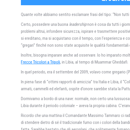
Quante volte abbiamo sentito esclamare frasi del tipo: “Non tutti 
Certo, possedere una buona
leadership
non è cosa da tutti i giorn
problemi altrui, infondere sicurezza, ispirare e trasmettere positi
si ereditano, ma si acquistano con il tempo, con l’esperienza e co
“gregari” finché non sono state acquisite le qualità fondamentali 
Inoltre, bisogna imparare anche ad osservare. Io ho imparato mol
Frecce Tricolori a Tripoli
, in Libia, al tempo di Muammar Gheddafi.
In quel periodo, era il settembre del 2009, volavo come gregario
In piena fase di “ottimi rapporti di amicizia” tra Italia e Libia, il 
armati, cammelli ed elefanti, ospite d’onore sarebbe stata la Patt
Dormivamo a bordo di una nave: normale, non certo una lussuosa na
Libia durante il periodo coloniale – aveva la propria cabina. C’eran
Ricordo che una mattina il Comandante Massimo Tammaro ci radun
di stendere dietro di sé il tradizionale fumo con i colori della ba
fatta. Sarebbe bastato che gli aeroplani, che solitamente fumano