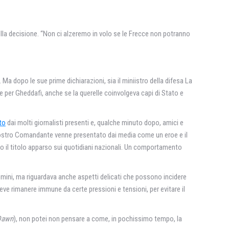
della decisione. “Non ci alzeremo in volo se le Frecce non potranno
. Ma dopo le sue prime dichiarazioni, sia il miniistro della difesa La
e per Gheddafi, anche se la querelle coinvolgeva capi di Stato e
to
dai molti giornalisti presenti e, qualche minuto dopo, amici e
il nostro Comandante venne presentato dai media come un eroe e il
to il titolo apparso sui quotidiani nazionali. Un comportamento
mini, ma riguardava anche aspetti delicati che possono incidere
deve rimanere immune da certe pressioni e tensioni, per evitare il
Dawn
), non potei non pensare a come, in pochissimo tempo, la