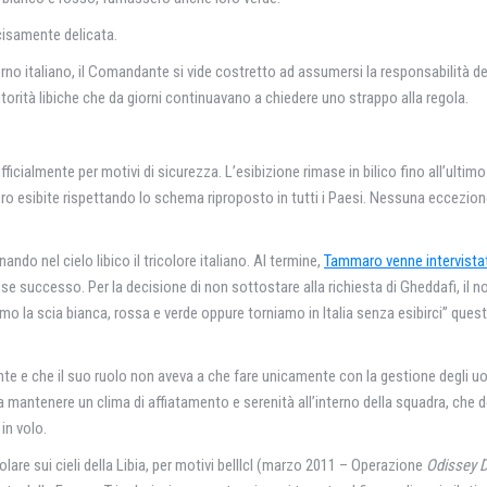
cisamente delicata.
overno italiano, il Comandante si vide costretto ad assumersi la responsabilità 
orità libiche che da giorni continuavano a chiedere uno strappo alla regola.
fficialmente per motivi di sicurezza. L’esibizione rimase in bilico fino all’ultimo
ero esibite rispettando lo schema riproposto in tutti i Paesi. Nessuna eccezion
o nel cielo libico il tricolore italiano. Al termine,
Tammaro venne intervista
osse successo. Per la decisione di non sottostare alla richiesta di Gheddafi, 
o la scia bianca, rossa e verde oppure torniamo in Italia senza esibirci” ques
te e che il suo ruolo non aveva a che fare unicamente con la gestione degli uo
 a mantenere un clima di affiatamento e serenità all’interno della squadra, che 
in volo.
are sui cieli della Libia, per motivi belllcl (marzo 2011 – Operazione
Odissey 