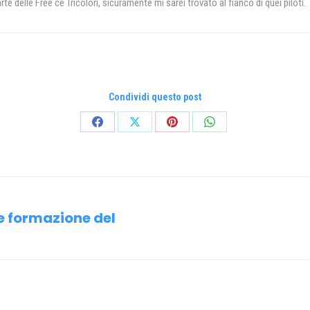
te delle Free ce Tricolori, sicuramente mi sarei trovato al fianco di quei piloti.
Condividi questo post
Condividi
Condividi
Condividi
Condividi
su
su
su
su
Facebook
X
Pinterest
WhatsApp
e formazione del
Prossimo
post: