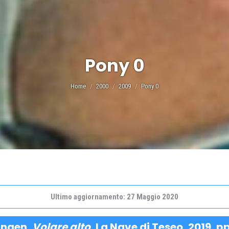
Pony 0
Tu sei qui:
Home
2000
2009
Pony 0
Ultimo aggiornamento: 27 Maggio 2020
angen,
Volare alto
, La Nave di Teseo, 2019, pp