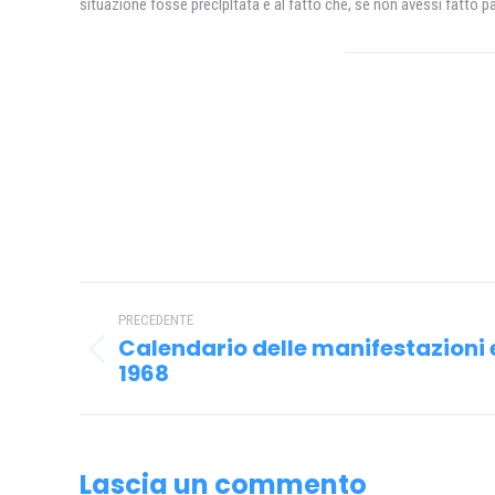
situazione fosse preclpltata e al fatto che, se non avessi fatto par
Naviga
PRECEDENTE
tra
Calendario delle manifestazioni 
Post
i
1968
precedente:
post
Lascia un commento