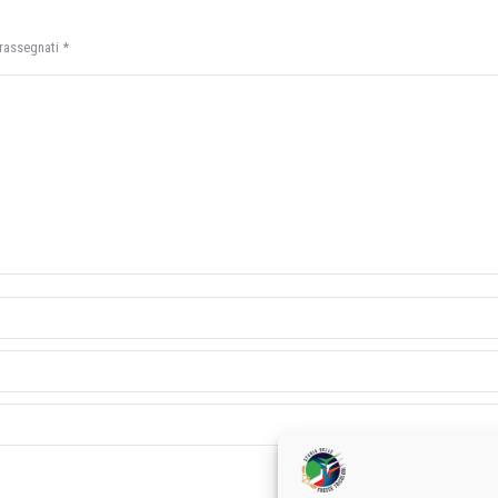
trassegnati
*