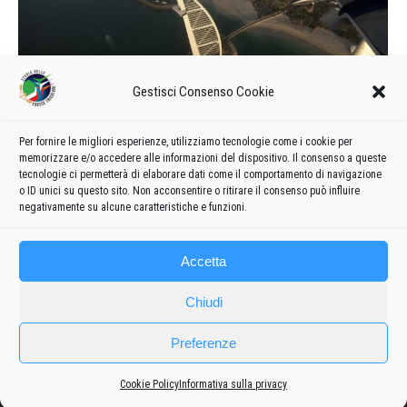
Gestisci Consenso Cookie
Dubai Air Show 2009
2009
Di
admin8235
25 Marzo 2022
Lascia un commento
Per fornire le migliori esperienze, utilizziamo tecnologie come i cookie per
memorizzare e/o accedere alle informazioni del dispositivo. Il consenso a queste
Foto dell’esibizione delle Frecce Tricolori al Dubai Air Show
tecnologie ci permetterà di elaborare dati come il comportamento di navigazione
del 2009
o ID unici su questo sito. Non acconsentire o ritirare il consenso può influire
negativamente su alcune caratteristiche e funzioni.
Accetta
Chiudi
Preferenze
Cookie Policy
Informativa sulla privacy
Frecce
Privacy policy
-
Cookie policy