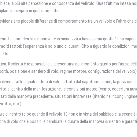
ichiede la più alta percezione e conoscenza del velivolo. Quest’ultima intesa n
mplare impiegato in quel momento.
si evidenziano piccole differenze di comportamento tra un velivolo e l’altro che
erreno. La confidenza a manovrare in sicurezza a bassissima quota è una capaci
lti fattori: l’esperienza è solo uno di questi. Cito a riguardo le condizioni me
, etc.
a. Il solista è responsabile di presentarsi nel momento giusto per l’inizio dell
locità, posizione e sentiero di volo, regime motore, configurazione del velivolo)
 diversi fattori quali il ritmo di volo dettato dal capoformazione, la posizione 
ispetto al centro della manifestazione, le condizioni meteo (vento, copertura nuv
reditati dalla manovra precedente, situazioni impreviste (ritardo nel ricongiungim
rotto, etc.).
re di rientro (cioè quando il velivolo 10 non è in vista del pubblico e la scena è
ttoria di volo che è possibile cambiare la durata della manovra di rientro e garant