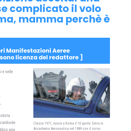
e complicato il volo
“Mamma, mamma perchè è
ri Manifestazioni Aeree
o sono licenza del redattore ]
i e nelle
.
”.
solista
 cardioide
Classe 1971, nasce a Roma il 10 aprile. Entra in
Accademia Aeronautica nel 1989 con il corso
blico una