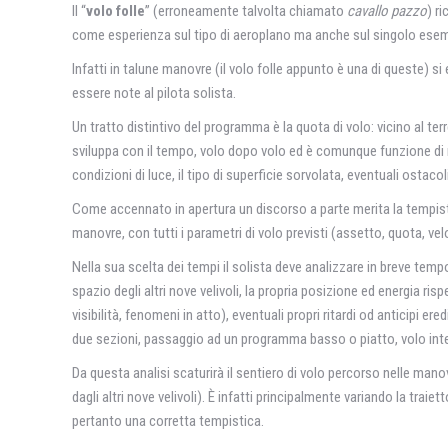
Il “
volo folle
” (erroneamente talvolta chiamato
cavallo pazzo
) r
come esperienza sul tipo di aeroplano ma anche sul singolo ese
Infatti in talune manovre (il volo folle appunto è una di queste) 
essere note al pilota solista.
Un tratto distintivo del programma è la quota di volo: vicino al t
sviluppa con il tempo, volo dopo volo ed è comunque funzione di mo
condizioni di luce, il tipo di superficie sorvolata, eventuali ostacoli
Come accennato in apertura un discorso a parte merita la tempistic
manovre, con tutti i parametri di volo previsti (assetto, quota, ve
Nella sua scelta dei tempi il solista deve analizzare in breve tempo
spazio degli altri nove velivoli, la propria posizione ed energia r
visibilità, fenomeni in atto), eventuali propri ritardi od anticipi e
due sezioni, passaggio ad un programma basso o piatto, volo inter
Da questa analisi scaturirà il sentiero di volo percorso nelle manov
dagli altri nove velivoli). È infatti principalmente variando la traie
pertanto una corretta tempistica.