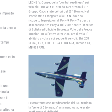
LEONE IV. Consegue la “combat readiness” sui
velivoli F-104-ASA e Tornado ADV presso il 21°
Gruppo Caccia Intercettori del 53° Stormo. Nel
mo imposto
1999 è stato assegnato alla P.A.N. dove ha
ricoperto le posizioni di Pony 9, Pony 7 e per tre
anni consecutivi Pony 4. Dal 2005 ricopre l’incarico
no da zero a
di Solista ed Ufficiale Sicurezza Volo delle Frecce
Tricolori. Ha all’attivo circa 2900 ore di volo. È
abilitato a volare sui seguenti velivoli: SIAI 208,
a tempi
SF260, T-37, T-38, TF-104, F-104-ASA, Tornado F3,
MB-339 PAN.
novre ed in
asse
do una
mina la
sse il
Le caratteristiche aerodinamiche del 339 rendono
za
la “serie di 5 tonneaux” una manovra ad elevato
ssa altezza
coefficiente di difficoltà