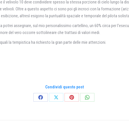
e il velivolo 10 deve condividere spesso la stessa porzione di cielo lungo la dis
ve velivoli. Oltre a questo aspetto ci sono poi gli incroci con la formazione (ari
esibizione, altresì esigono la puntualità spaziale e temporale del pilota solista
ista potrei assegnare, sul mio personalissimo cartellino, un 60% circa per l’esec
ore del vero occorre sottolineare che trattasi di valori medi.
uali la tempistica ha richiesto la gran parte delle mie attenzioni.
Condividi questo post
Condividi
Condividi
Condividi
Condividi
su
su
su
su
Facebook
X
Pinterest
WhatsApp