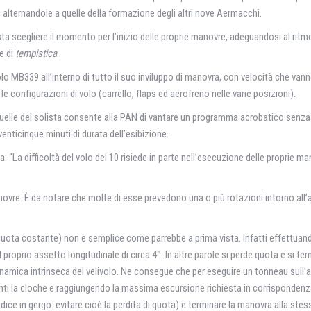
, alternandole a quelle della formazione degli altri nove Aermacchi.
sta scegliere il momento per l’inizio delle proprie manovre, adeguandosi al rit
e di
tempistica
.
volo MB339 all’interno di tutto il suo inviluppo di manovra, con velocità che van
le configurazioni di volo (carrello, flaps ed aerofreno nelle varie posizioni).
 quelle del solista consente alla PAN di vantare un programma acrobatico senz
 venticinque minuti di durata dell’esibizione.
“La difficoltà del volo del 10 risiede in parte nell’esecuzione delle proprie ma
re. È da notare che molte di esse prevedono una o più rotazioni intorno all’
a quota costante) non è semplice come parrebbe a prima vista. Infatti effettuan
 proprio assetto longitudinale di circa 4°. In altre parole si perde quota e si ter
amica intrinseca del velivolo. Ne consegue che per eseguire un tonneau sull’a
vanti la cloche e raggiungendo la massima escursione richiesta in corrisponden
i dice in gergo: evitare cioè la perdita di quota) e terminare la manovra alla ste