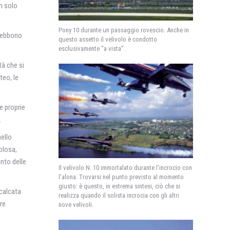
on solo
Pony 10 durante un passaggio rovescio. Anche in
 debbono
questo assetto il velivolo è condotto
esclusivamente “a vista”.
tà che si
teo, le
e proprie
.
nello
olosa,
ento delle
Il velivolo N. 10 immortalato durante l’incrocio con
l’alona. Trovarsi nel punto previsto al momento
giusto: è questo, in estrema sintesi, ciò che si
 calcata
realizza quando il solista incrocia con gli altri
ire
nove velivoli.