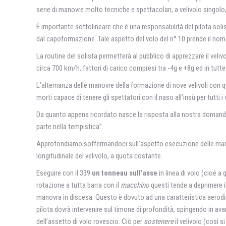
serie di manovre molto tecniche e spettacolari, a velivolo singolo
È importante sottolineare che è una responsabilità del pilota soli
dal capoformazione. Tale aspetto del volo del n° 10 prende il nom
La routine del solista permetterà al pubblico di apprezzare il veli
circa 700 km/h, fattori di carico compresi tra -4g e +8g ed in tutte 
L’alternanza delle manovre della formazione di nove velivoli con
morti capace di tenere gli spettatori con il naso all’insù per tutti i
Da quanto appena ricordato nasce la risposta alla nostra domanda: 
parte nella tempistica”.
Approfondiamo soffermandoci sull’aspetto esecuzione delle manov
longitudinale del velivolo, a quota costante.
Eseguire con il 339
un tonneau sull’asse
in linea di volo (cioè 
rotazione a tutta barra con il
macchino
questi tende a deprimere il
manovra in discesa. Questo è dovuto ad una caratteristica aerodin
pilota dovrà intervenire sul timone di profondità, spingendo in a
dell’assetto di volo rovescio. Ciò per
sostenere
il velivolo (così s