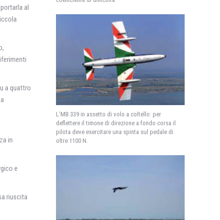
portarla al
piccola
o,
iferimenti
u a quattro
ma
L’MB 339 in assetto di volo a coltello: per
deflettere il timone di direzione a fondo corsa il
pilota deve esercitare una spinta sul pedale di
za in
oltre 1100 N.
rgico e
a riuscita