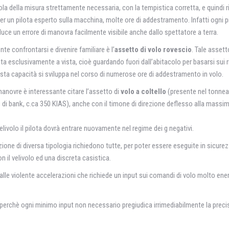
ola della misura strettamente necessaria, con la tempistica corretta, e quindi ri
per un pilota esperto sulla macchina, molte ore di addestramento. Infatti ogni 
duce un errore di manovra facilmente visibile anche dallo spettatore a terra.
te confrontarsi e divenire familiare è l’
assetto di volo rovescio
. Tale assett
ota esclusivamente a vista, cioè guardando fuori dall’abitacolo per basarsi sui r
uesta capacità si sviluppa nel corso di numerose ore di addestramento in volo.
 manovre è interessante citare l’assetto di
volo a coltello
(presente nel tonnea
° di bank, c.ca 350 KIAS), anche con il timone di direzione deflesso alla massi
ivolo il pilota dovrà entrare nuovamente nel regime dei g negativi.
ione di diversa tipologia richiedono tutte, per poter essere eseguite in sicurez
n il velivolo ed una discreta casistica.
lle violente accelerazioni che richiede un input sui comandi di volo molto ene
i perchè ogni minimo input non necessario pregiudica irrimediabilmente la precis