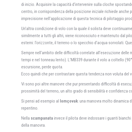
di inizio. Acquisire la capacità d’intervenire sulla cloche spostand
centro, in corrispondenza della posizione iniziale richiede anche 
imprecisione nell’applicazione di questa tecnica di pilotaggio pro
Un’altra condizione di volo con la quale il solista deve continuamen
similmente a tutti gli altri, viene riconosciuto e mantenuto dal pil
esterni: l’orizzonte, il terreno o lo specchio d’acqua sorvolati. Q
Sempre nell’ambito delle difficoltà correlate all’esecuzione delle
tempi e nel tonneau lento). L’MB339 durante il volo a coltello (90
escursione, perde quota.
Ecco quindi che per contrastare questa tendenza non voluta del vel
Vi sono poi altre manovre che pur presentando difficoltà di esecuz
prossimità del terreno, un alto grado di sensibilità e confidenza co
Si pensi ad esempio al
lomçovak
: una manovra molto dinamica da
repentino.
Nella
scampanata
invece il pilota deve indossare i guanti bianch
della manovra.