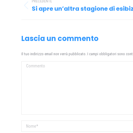
PRECEDENTE
tra
Si apre un’altra stagione di esibi
Post
i
precedente:
post
Lascia un commento
Il tuo indirizzo email non verrà pubblicato. I campi obbligatori sono con
Commento
Nome *