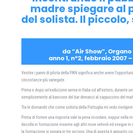
madre spiegare al p
del solista. Il picco
da “Air Show”, Organo 
anno 1, n°2, febbraio 2007 – 
Vestire i panni di pilota della PAN significa anche avere l’opportun
circostanze più variegate.
Prima e dopo un’esibizione aerea in Italia od all’estero, durante u
semplicemente al bancone del bar dinnanzi al cappuccino del matti
Tra le domande che come solista della Pattuglia mi vedo rivolgere r
Prima di fornire una risposta vale la pena ricordare, seppur nella m
decolla in formazione insieme agli altri nove velivoli ed esegue i
la formazione si separa in tre sezioni. Una di questa è appunto co