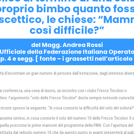
roprio bimbo quanto foss
lo, scettico, le chiese: 
così difficile?”
del Magg. Andrea Rossi
Ufficiale della Federazione Italiana Operato
p. 4 e segg. [ fonte – i grassetti nell’articol
ità d’incontrare un gran numero di persone dall’estrazione, dagli interessi divers
na conferenza, una cena di lavoro, un incontro con i clubs Frecce Tricolori o
no: l’argomento “volo delle Frecce Tricolori” desta sempre notevole curiosità
icorre spesso la seguente: “In cosa consiste la difficoltà del volo del solista?
assima sintesi, in cosa consiste il volo del numero 10 delle Frecce Tricolori. Il 
n quella posizione le prime manovre del programma della PAN. Con l’apertura del
stituita dal velivolo numero 10 che da questo punto in avanti presenterà al pub