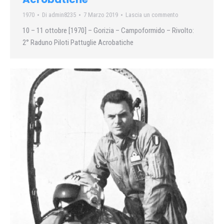
1970
Di
admin8235
7 Marzo 2019
Lascia un commento
10 – 11 ottobre [1970] – Gorizia – Campoformido – Rivolto:
2° Raduno Piloti Pattuglie Acrobatiche