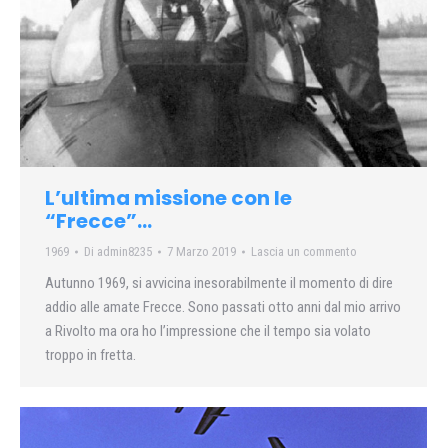
L’ultima missione con le
“Frecce”…
1969
Di
admin8235
7 Marzo 2019
Lascia un commento
Autunno 1969, si avvicina inesorabilmente il momento di dire
addio alle amate Frecce. Sono passati otto anni dal mio arrivo
a Rivolto ma ora ho l’impressione che il tempo sia volato
troppo in fretta.