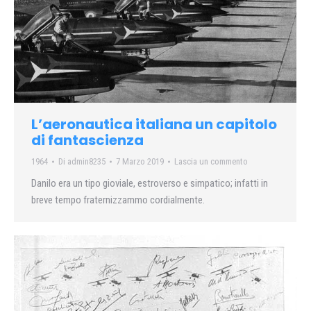
L’aeronautica italiana un capitolo
di fantascienza
1964
Di
admin8235
7 Marzo 2019
Lascia un commento
Danilo era un tipo gioviale, estroverso e simpatico; infatti in
breve tempo fraternizzammo cordialmente.