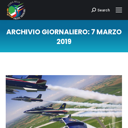
Search
Cerca:
ARCHIVIO GIORNALIERO:
7 MARZO
2019
Tu sei qui: