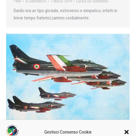
1964
Di
admin8235
7 Marzo 2019
Lascia un commento
Danilo era un tipo gioviale, estroverso e simpatico; infatti in
breve tempo fraternizzammo cordialmente.
Il significato dell’Acrobazia
Gestisci Consenso Cookie