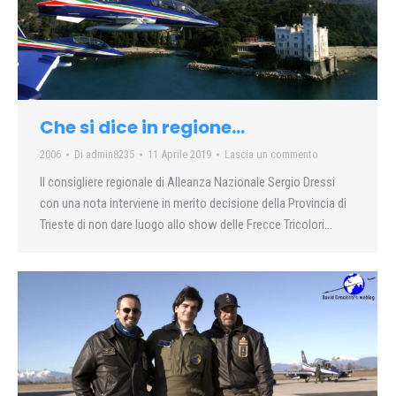
Che si dice in regione…
2006
Di
admin8235
11 Aprile 2019
Lascia un commento
Il consigliere regionale di Alleanza Nazionale Sergio Dressi
con una nota interviene in merito decisione della Provincia di
Trieste di non dare luogo allo show delle Frecce Tricolori…