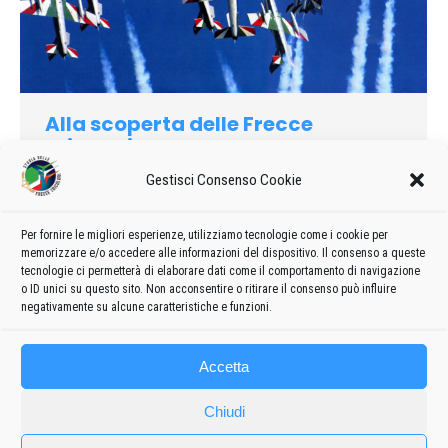
Alla scoperta delle Frecce
Tricolori
2006
Di
admin8235
11 Aprile 2019
Lascia un commento
Gestisci Consenso Cookie
L’esibizione è solo l’aspetto più visibile dell’attività di volo
delle Frecce Tricolori, il risultato di un’organizzazione capillare
Per fornire le migliori esperienze, utilizziamo tecnologie come i cookie per
memorizzare e/o accedere alle informazioni del dispositivo. Il consenso a queste
e di un intensissimo addestramento che si svolge
tecnologie ci permetterà di elaborare dati come il comportamento di navigazione
principalmente nella stagione invernale…
o ID unici su questo sito. Non acconsentire o ritirare il consenso può influire
negativamente su alcune caratteristiche e funzioni.
Accetta
Chiudi