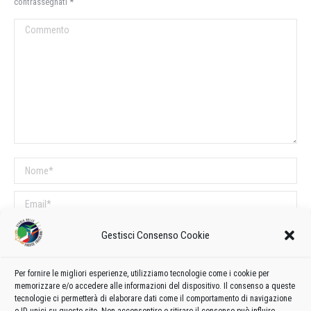
contrassegnati
*
Commento
Nome *
Email *
Sito web
Gestisci Consenso Cookie
Per fornire le migliori esperienze, utilizziamo tecnologie come i cookie per
COMMENTI SUL POST
memorizzare e/o accedere alle informazioni del dispositivo. Il consenso a queste
tecnologie ci permetterà di elaborare dati come il comportamento di navigazione
Questo sito utilizza Akismet per ridurre lo spam.
Scopri come vengono