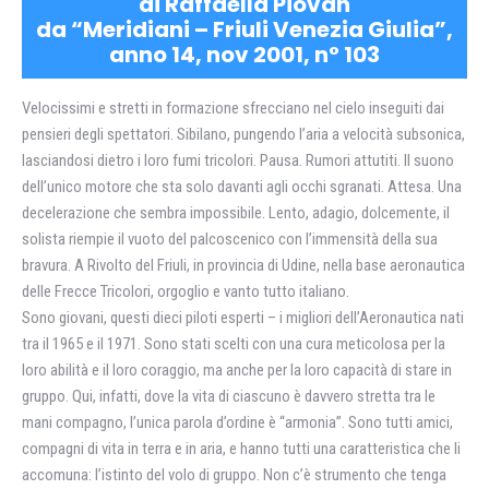
di Raffaella Piovan
da “Meridiani – Friuli Venezia Giulia”,
anno 14, nov 2001, n° 103
Velocissimi e stretti in formazione sfrecciano nel cielo inseguiti dai
pensieri degli spettatori. Sibilano, pungendo l’aria a velocità subsonica,
lasciandosi dietro i loro fumi tricolori. Pausa. Rumori attutiti. Il suono
dell’unico motore che sta solo davanti agli occhi sgranati. Attesa. Una
decelerazione che sembra impossibile. Lento, adagio, dolcemente, il
solista riempie il vuoto del palcoscenico con l’immensità della sua
bravura. A Rivolto del Friuli, in provincia di Udine, nella base aeronautica
delle Frecce Tricolori, orgoglio e vanto tutto italiano.
Sono giovani, questi dieci piloti esperti – i migliori dell’Aeronautica nati
tra il 1965 e il 1971. Sono stati scelti con una cura meticolosa per la
loro abilità e il loro coraggio, ma anche per la loro capacità di stare in
gruppo. Qui, infatti, dove la vita di ciascuno è davvero stretta tra le
mani compagno, l’unica parola d’ordine è “armonia”. Sono tutti amici,
compagni di vita in terra e in aria, e hanno tutti una caratteristica che li
accomuna: l’istinto del volo di gruppo. Non c’è strumento che tenga