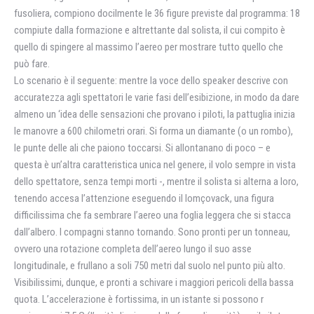
fusoliera, compiono docilmente le 36 figure previste dal programma: 18
compiute dalla formazione e altrettante dal solista, il cui compito è
quello di spingere al massimo l’aereo per mostrare tutto quello che
può fare.
Lo scenario è il seguente: mentre la voce dello speaker descrive con
accuratezza agli spettatori le varie fasi dell’esibizione, in modo da dare
almeno un ‘idea delle sensazioni che provano i piloti, la pattuglia inizia
le manovre a 600 chilometri orari. Si forma un diamante (o un rombo),
le punte delle ali che paiono toccarsi. Si allontanano di poco – e
questa è un’altra caratteristica unica nel genere, il volo sempre in vista
dello spettatore, senza tempi morti -, mentre il solista si alterna a loro,
tenendo accesa l’attenzione eseguendo il lomçovack, una figura
difficilissima che fa sembrare l’aereo una foglia leggera che si stacca
dall’albero. I compagni stanno tornando. Sono pronti per un tonneau,
ovvero una rotazione completa dell’aereo lungo il suo asse
longitudinale, e frullano a soli 750 metri dal suolo nel punto più alto.
Visibilissimi, dunque, e pronti a schivare i maggiori pericoli della bassa
quota. L’accelerazione è fortissima, in un istante si possono r