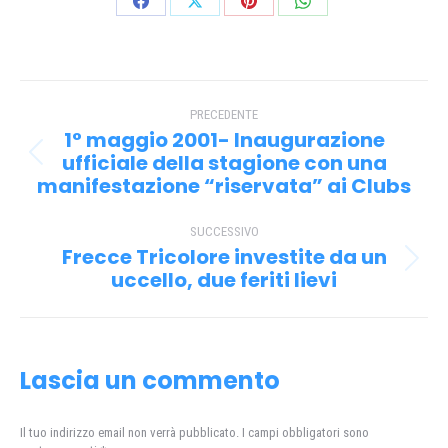
Condividi
Condividi
Condividi
Condividi
su
su
su
su
Facebook
X
Pinterest
WhatsApp
Naviga
PRECEDENTE
tra
1° maggio 2001- Inaugurazione
i
ufficiale della stagione con una
Post
manifestazione “riservata” ai Clubs
precedente:
post
SUCCESSIVO
Frecce Tricolore investite da un
Prossimo
uccello, due feriti lievi
post:
Lascia un commento
Il tuo indirizzo email non verrà pubblicato. I campi obbligatori sono