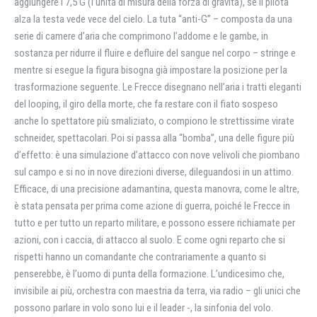
aggiungere i 7,5 G (l’unità di misura della forza di gravità), se il pilota
alza la testa vede vece del cielo. La tuta “anti-G” – composta da una
serie di camere d’aria che comprimono l’addome e le gambe, in
sostanza per ridurre il fluire e defluire del sangue nel corpo – stringe e
mentre si esegue la figura bisogna già impostare la posizione per la
trasformazione seguente. Le Frecce disegnano nell’aria i tratti eleganti
del looping, il giro della morte, che fa restare con il fiato sospeso
anche lo spettatore più smaliziato, o compiono le strettissime virate
schneider, spettacolari. Poi si passa alla “bomba”, una delle figure più
d’effetto: è una simulazione d’attacco con nove velivoli che piombano
sul campo e si no in nove direzioni diverse, dileguandosi in un attimo.
Efficace, di una precisione adamantina, questa manovra, come le altre,
è stata pensata per prima come azione di guerra, poiché le Frecce in
tutto e per tutto un reparto militare, e possono essere richiamate per
azioni, con i caccia, di attacco al suolo. E come ogni reparto che si
rispetti hanno un comandante che contrariamente a quanto si
penserebbe, è l’uomo di punta della formazione. L’undicesimo che,
invisibile ai più, orchestra con maestria da terra, via radio – gli unici che
possono parlare in volo sono lui e il leader -, la sinfonia del volo.