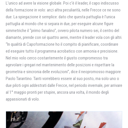
L’unico ad avere la visione globale. Poi c’è il leader, il capo indiscusso
della formazione in volo: anzi altra peculiarità, nelle Frecce ce ne sono
due. La spiegazione è semplice: dato che questa pattuglia è l’unica
pattuglia al mondo che si separa in due, per eseguire alcune figure
simmetriche il “primo fanalino”, ovvero pilota numero sei, il centro del
diamante, prende con sé quattro aerei, mentre il leader vola con gli altri.
“In qualità di Capoformazione ho il compito di pianificare, coordinare
ed eseguire tutto il programma acrobatico con armonia e precisione.
Nel mio volo cerco costantemente il giusto compromesso tra
agevolare i gregari nel mantenimento delle posizioni e rispettare la
geometria e sincronia delle evoluzioni”, dice il neopromosso maggiore
Paolo Tarantino. Tanti vorrebbero essere al suo posto, ma solo uno o
due piloti ogni addestrati dalle Frecce, nel periodo invernale, per arrivare
al 1° maggio pronti per stupire, ancora una volta, il mondo degli
appassionati di volo.