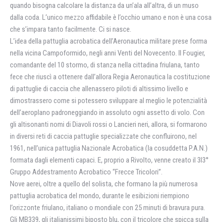
quando bisogna calcolare la distanza da un’ala all’altra, di un muso
dalla coda. L’unico mezzo affidabile è l’occhio umano e non è una cosa
che s’impara tanto facilmente. Ci si nasce.
L’idea della pattuglia acrobatica dell’Aeronautica militare prese forma
nella vicina Campoformido, negli anni Venti del Novecento. Il Fougier,
comandante del 10 stormo, di stanza nella cittadina friulana, tanto
fece che riuscì a ottenere dall’allora Regia Aeronautica la costituzione
di pattuglie di caccia che allenassero piloti di altissimo livello e
dimostrassero come si potessero sviluppare al meglio le potenzialità
dell’aeroplano padroneggiando in assoluto ogni assetto di volo. Con
gli altisonanti nomi di Diavoli rossi o Lancieri neri, allora, si formarono
in diversi reti di caccia pattuglie specializzate che confluirono, nel
1961, nell’unica pattuglia Nazionale Acrobatica (la cosuddetta P.A.N.)
formata dagli elementi capaci. E, proprio a Rivolto, venne creato il 3l3°
Gruppo Addestramento Acrobatico “Frecce Tricolori”.
Nove aerei, oltre a quello del solista, che formano la più numerosa
pattuglia acrobatica del mondo, durante le esibizioni riempiono
l’orizzonte friulano, italiano o mondiale con 25 minuti di bravura pura.
Gli MB339, gli italianissimi biposto blu, con il tricolore che spicca sulla