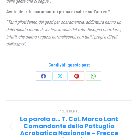
della gente che ci segue”.
Avete dei riti scaramantici prima di salire sull’aereo?
“Tanti piloti fanno dei gesti per scaramanzia, addirittura hanno un
determinato modo di vestirsi in vista del volo. Bisogna ricordarsi,
infatti, che siamo ragazzi normalissimi, con tutti i pregi e difetti
dell’uomo”.
Condividi questo post
Condividi
Condividi
Condividi
Condividi
su
su
su
su
Facebook
X
Pinterest
WhatsApp
Naviga
PRECEDENTE
tra
La parola a… T. Col. Marco Lant
i
Comandante della Pattuglia
Post
Acrobatica Nazionale – Frecce
precedente: