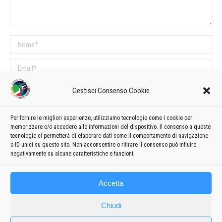
Nome *
Email *
Sito web
Gestisci Consenso Cookie
Per fornire le migliori esperienze, utilizziamo tecnologie come i cookie per
COMMENTI SUL POST
memorizzare e/o accedere alle informazioni del dispositivo. Il consenso a queste
tecnologie ci permetterà di elaborare dati come il comportamento di navigazione
Questo sito utilizza Akismet per ridurre lo spam.
Scopri come vengono
o ID unici su questo sito. Non acconsentire o ritirare il consenso può influire
elaborati i dati derivati dai commenti
.
negativamente su alcune caratteristiche e funzioni.
Accetta
Chiudi