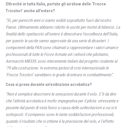
Oltreché in tutta Italia, portate gli airshow delle ‘Frecce
Tricolori’ anche all’estero?
“Sì, per parecchi anni ci siamo esibiti soprattutto fuori dal nostro
Paese. Ultimamente abbiamo ridotto le uscite per motivi di bilancio. La
finalità dello spettacolo all’estero è dimostrare l’eccellenza dell’Italia,
per questo le uscite vanno approvate da una serie di dicasteri. I
componenti della PAN sono chiamati a rappresentare i valori umani e
professionali di tutte le Forze Armate ed i velivoli che pilotiamo,
Aermacchi MB339, sono interamente italiani dal progetto risalente al
’79 alla costruzione. In estrema ipotesi di crisi internazionale le
‘Frecce Tricolori’ sarebbero in grado di entrare in combattimento”.
Cosa si prova durante un’esibizione acrobatica?
“Non è semplice descrivere le sensazioni durante il volo. C’è da dire
che l’attività acrobatica è molto impegnativa per il pilota: stressante e
pesante dal punto di vista fisico a causa delle sollecitazioni a cui si è
sottoposti. Il compenso sono le tante soddisfazioni professionali,
quando il risultato che si ottiene è la precisione del volo, e l’affetto