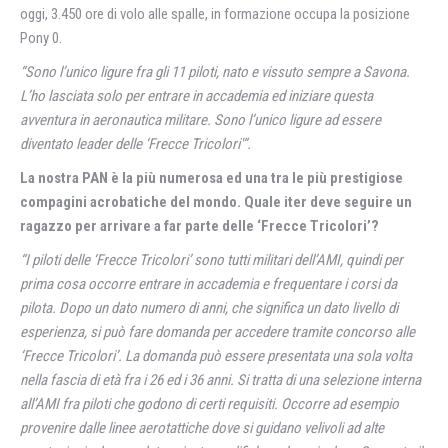
oggi, 3.450 ore di volo alle spalle, in formazione occupa la posizione
Pony 0.
“Sono l’unico ligure fra gli 11 piloti, nato e vissuto sempre a Savona.
L’ho lasciata solo per entrare in accademia ed iniziare questa
avventura in aeronautica militare. Sono l’unico ligure ad essere
diventato leader delle ‘Frecce Tricolori'”.
La nostra PAN è la più numerosa ed una tra le più prestigiose
compagini acrobatiche del mondo. Quale iter deve seguire un
ragazzo per arrivare a far parte delle ‘Frecce Tricolori’?
“I piloti delle ‘Frecce Tricolori’ sono tutti militari dell’AMI, quindi per
prima cosa occorre entrare in accademia e frequentare i corsi da
pilota. Dopo un dato numero di anni, che significa un dato livello di
esperienza, si può fare domanda per accedere tramite concorso alle
‘Frecce Tricolori’. La domanda può essere presentata una sola volta
nella fascia di età fra i 26 ed i 36 anni. Si tratta di una selezione interna
all’AMI fra piloti che godono di certi requisiti. Occorre ad esempio
provenire dalle linee aerotattiche dove si guidano velivoli ad alte