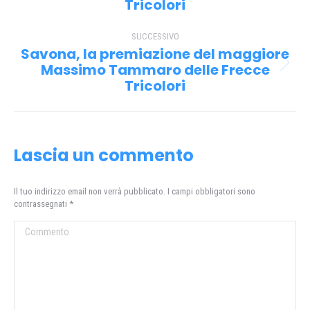
post
Tricolori
SUCCESSIVO
Savona, la premiazione del maggiore
Massimo Tammaro delle Frecce
Prossimo
Tricolori
post:
Lascia un commento
Il tuo indirizzo email non verrà pubblicato. I campi obbligatori sono
contrassegnati
*
Commento