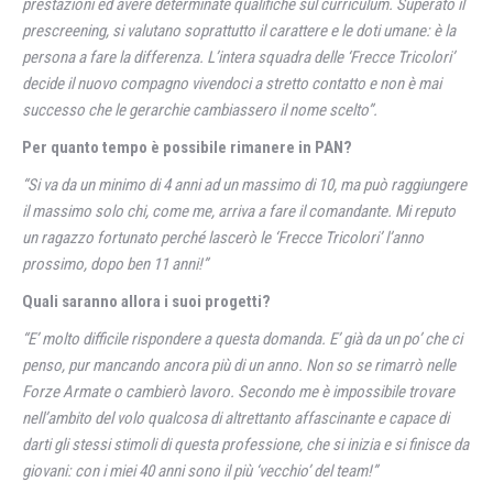
prestazioni ed avere determinate qualifiche sul curriculum. Superato il
prescreening, si valutano soprattutto il carattere e le doti umane: è la
persona a fare la differenza. L’intera squadra delle ‘Frecce Tricolori’
decide il nuovo compagno vivendoci a stretto contatto e non è mai
successo che le gerarchie cambiassero il nome scelto”.
Per quanto tempo è possibile rimanere in PAN?
“Si va da un minimo di 4 anni ad un massimo di 10, ma può raggiungere
il massimo solo chi, come me, arriva a fare il comandante. Mi reputo
un ragazzo fortunato perché lascerò le ‘Frecce Tricolori’ l’anno
prossimo, dopo ben 11 anni!”
Quali saranno allora i suoi progetti?
“E’ molto difficile rispondere a questa domanda. E’ già da un po’ che ci
penso, pur mancando ancora più di un anno. Non so se rimarrò nelle
Forze Armate o cambierò lavoro. Secondo me è impossibile trovare
nell’ambito del volo qualcosa di altrettanto affascinante e capace di
darti gli stessi stimoli di questa professione, che si inizia e si finisce da
giovani: con i miei 40 anni sono il più ‘vecchio’ del team!”