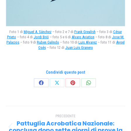
Foto 1 di
Miguel A. Sánchez
– foto 2 e 7 di
Frank Grealish
– foto 3 di
César
Prieto
– foto 4 di
Jordi Brió
– foto 5 e 6 di
Alvaro Aviation
– foto 8 di
Jose M.
Palacios
– foto 9 di
Ruben Galindo
– foto 10 di
Luis Alvarez
– foto 11 di
Ángel
Osés
– foto 12 di
Juan Luis Granero
Condividi questo post
Condividi
Condividi
Condividi
Condividi
su
su
su
su
Facebook
X
Pinterest
WhatsApp
Naviga
PRECEDENTE
tra
Pattuglia Acrobatica Nazionale:
conclusa dopo sette giorni di prove la
Post