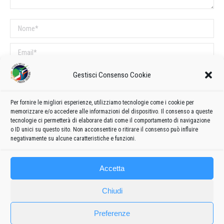
Nome *
Email *
Sito web
Gestisci Consenso Cookie
Per fornire le migliori esperienze, utilizziamo tecnologie come i cookie per
COMMENTI SUL POST
memorizzare e/o accedere alle informazioni del dispositivo. Il consenso a queste
tecnologie ci permetterà di elaborare dati come il comportamento di navigazione
Questo sito utilizza Akismet per ridurre lo spam.
Scopri come vengono
o ID unici su questo sito. Non acconsentire o ritirare il consenso può influire
elaborati i dati derivati dai commenti
.
negativamente su alcune caratteristiche e funzioni.
Accetta
Chiudi
Preferenze