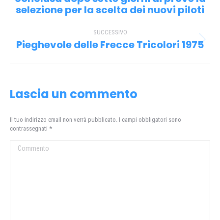
i
selezione per la scelta dei nuovi piloti
precedente:
post
SUCCESSIVO
Pieghevole delle Frecce Tricolori 1975
Prossimo
post:
Lascia un commento
Il tuo indirizzo email non verrà pubblicato. I campi obbligatori sono
contrassegnati
*
Commento