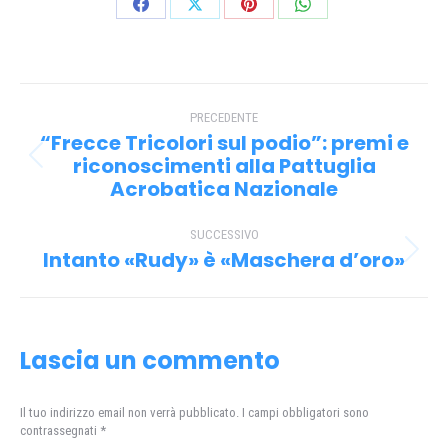
Condividi
Condividi
Condividi
Condividi
su
su
su
su
Facebook
X
Pinterest
WhatsApp
Naviga
PRECEDENTE
tra
“Frecce Tricolori sul podio”: premi e
i
riconoscimenti alla Pattuglia
Post
Acrobatica Nazionale
precedente:
post
SUCCESSIVO
Intanto «Rudy» è «Maschera d’oro»
Prossimo
post:
Lascia un commento
Il tuo indirizzo email non verrà pubblicato. I campi obbligatori sono
contrassegnati
*