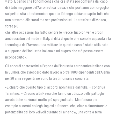
visto. E penso che l’onorificenza che ci è stata poi conferita dal capo
di Stato maggiore del’Aeronautica russa, e che portiamo con orgoglio
sul petto, stia a testimoniare questo. Ritengo abbiano capito tutti che
non eravamo dilettanti ma seri professionisti. La trasferta di Mosca,
forse più
che altre occasioni, ha fatto sentire le Frecce Tricolori veri e propri
ambasciatori del made in Italy, al di là di quelle che sono le capacità e la
tecnologia dell’Aeronautica militare. In questo caso è stato utilizzato
a supporto dell’industria italiana e mi auguro che ciò possa essere
riconosciuto»,
Gli accordi sottoscritti all’epoca dall’industria aeronautica italiana con
la Sukhoi, che avrebbero dato lavoro a oltre 1800 dipendenti dell’Alenia
nei 20 anni seguenti, ne sono la testimonianza concreta.
«E chiaro che questo tipo di accordi non nasce dal nulla, – continua
Tarantino. – Ci sono altri Paesi che fanno un utilizzo delle pattuglie
acrobatiche nazionali molto più spregiudicato. Mi riferisco per
esempio ai nostri colleghi inglesi e francesi che, oltre a dimostrare le
potenzialità dei loro velivoli durante gli air-show, una volta a terra