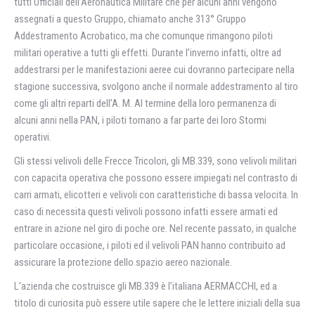
tutti Ufficiali dell’Aeronautica Militare che per alcuni anni vengono
assegnati a questo Gruppo, chiamato anche 313° Gruppo
Addestramento Acrobatico, ma che comunque rimangono piloti
militari operative a tutti gli effetti. Durante l’inverno infatti, oltre ad
addestrarsi per le manifestazioni aeree cui dovranno partecipare nella
stagione successiva, svolgono anche il normale addestramento al tiro
come gli altri reparti dell’A. M. Al termine della loro permanenza di
alcuni anni nella PAN, i piloti tornano a far parte dei loro Stormi
operativi.
Gli stessi velivoli delle Frecce Tricolori, gli MB.339, sono velivoli militari
con capacitа operativa che possono essere impiegati nel contrasto di
carri armati, elicotteri e velivoli con caratteristiche di bassa velocitа. In
caso di necessitа questi velivoli possono infatti essere armati ed
entrare in azione nel giro di poche ore. Nel recente passato, in qualche
particolare occasione, i piloti ed il velivoli PAN hanno contribuito ad
assicurare la protezione dello spazio aereo nazionale.
L’azienda che costruisce gli MB.339 è l’italiana AERMACCHI, ed a
titolo di curiositа può essere utile sapere che le lettere iniziali della sua