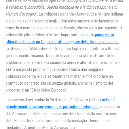
che veniamo in Russia ed ogni volta l’accoglienza che ci viene riservata
è veramente incredibile. Questa medaglia ne è la dimostrazione e ci
riempie d’orgoglio
”. La collaborazione tra l’Aeronautica Militare italiana
e quella russa ha segnato negli ultimi tempi un costante incremento
come la recente missione spaziale Eneide, che ha visto protagonista il
colonnello pilota Roberto Vittori. Importante anche la
prima visita
ufficiale in Italia di un Capo di stato maggiore delle forze aeree russe
,
lo stesso gen. Mikhaylov, che lo scorso luglio ha incontrato a Roma il
gen. Leonardo Tricarico. Durante la visita sono state affrontate le
problematiche relative alla sicurezza aerea e alla lotta al terrorismo. E’
stato auspicata proprio in quella circostanza una maggiore
collaborazione tra le due aeronautiche militari al fine di fornire un
contributo concreto alla sicurezza globale, anche nell’ambito del
progetto di un “Cielo Unico Europeo”.
Il prossimo 4 settembre la PAN si esibirà a Rivolto (Udine)
nella più
grande manifestazione europea di pattuglie acrobatiche
, organizzata
dall’Aeronautica Militare in occasione dei 45 anni dalla costituzione
delle Frecce Tricolori. Informazioni sulla medaglia: Decorazione
medaglia d’Argento al Merito Aeronautico.