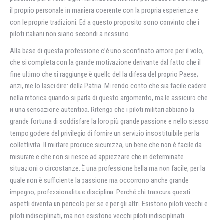
il proprio personale in maniera coerente con la propria esperienza e
con le proprie tradizioni. Ed a questo proposito sono convinto che i
piloti italiani non siano secondi a nessuno.
Alla base di questa professione c’è uno sconfinato amore per il volo,
che si completa con la grande motivazione derivante dal fatto che il
fine ultimo che si raggiunge è quello del la difesa del proprio Paese;
anzi, me lo lasci dire: della Patria. Mi rendo conto che sia facile cadere
nella retorica quando si parla di questo argomento, ma le assicuro che
и una sensazione autentica. Ritengo che i piloti militari abbiano la
grande fortuna di soddisfare la loro più grande passione e nello stesso
tempo godere del privilegio di fornire un servizio insostituibile per la
collettivitа. Il militare produce sicurezza, un bene che non è facile da
misurare e che non si riesce ad apprezzare che in determinate
situazioni o circostanze. È una professione bella ma non facile, per la
quale non è sufficiente la passione ma occorrono anche grande
impegno, professionalitа e disciplina. Perché chi trascura questi
aspetti diventa un pericolo per se e per gli altri. Esistono piloti vecchi e
piloti indisciplinati, ma non esistono vecchi piloti indisciplinati.