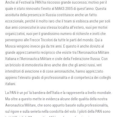
Anche al Festival la PAN ha riscosso grande successo; motivo per il
quale è stato rinnovato l’invito al MAKS 2005 di quest’anno. Questa
assiduitа della presenza in Russia costituisce anche un fatto
eccezionale, perché è molto raro che il team si esibisca anche per soli
due anni consecutivi in una stessa localitа all’estero, vuoi per motivi
organizzativi, vuoi per il grandissimo numero di richieste e inviti che
pervengono alle Frecce Tricolori da tutte le parti del mondo. Qui a
Mosca vengono invece giа da tre anni. E questo è anche dovuto al
grande apprezzamento reciproco che esiste tra l’Aeronautica Militare
Italiana e l’Aeronautica Militare e civile della Federazione Russa. Con
un briciolo di immodestia devo anche dire che gli amici russi, veri
intenditori di aviazione e di cose aeronautiche, hanno apprezzato
appieno l’elevato grado di professionalitа e di competenza dei colleghi
italiani.
La PAN è un po’ la bandiera dell’Italia e la rappresenta a livello mondiale.
Ma oltre a questo mette in evidenza alcune delle qualitа della nostra
Aeronautica Militare, che sono appunto basate sulla professionalitа,
sul rigore e sulla serietа nella condotta del volo. I piloti della PAN sono