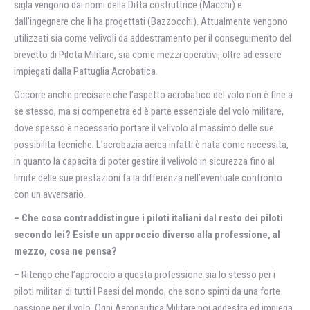
sigla vengono dai nomi della Ditta costruttrice (Macchi) e
dall’ingegnere che li ha progettati (Bazzocchi). Attualmente vengono
utilizzati sia come velivoli da addestramento per il conseguimento del
brevetto di Pilota Militare, sia come mezzi operativi, oltre ad essere
impiegati dalla Pattuglia Acrobatica.
Occorre anche precisare che l’aspetto acrobatico del volo non è fine a
se stesso, ma si compenetra ed è parte essenziale del volo militare,
dove spesso è necessario portare il velivolo al massimo delle sue
possibilitа tecniche. L’acrobazia aerea infatti è nata come necessitа,
in quanto la capacitа di poter gestire il velivolo in sicurezza fino al
limite delle sue prestazioni fa la differenza nell’eventuale confronto
con un avversario.
– Che cosa contraddistingue i piloti italiani dal resto dei piloti
secondo lei? Esiste un approccio diverso alla professione, al
mezzo, cosa ne pensa?
– Ritengo che l’approccio a questa professione sia lo stesso per i
piloti militari di tutti I Paesi del mondo, che sono spinti da una forte
passione per il volo. Ogni Aeronautica Militare poi addestra ed impiega