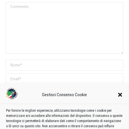
Commento
Nome *
Email *
Sito web
Gestisci Consenso Cookie
COMMENTI SUL POST
Per fornire le migliori esperienze, utilizziamo tecnologie come i cookie per
memorizzare e/o accedere alle informazioni del dispositivo. Il consenso a queste
Questo sito utilizza Akismet per ridurre lo spam.
Scopri come vengono
tecnologie ci permetterà di elaborare dati come il comportamento di navigazione
o ID unici su questo sito. Non acconsentire o ritirare il consenso può influire
elaborati i dati derivati dai commenti
.