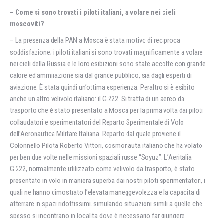
– Come si sono trovati i piloti italiani, a volare nei cieli
moscoviti?
– La presenza della PAN a Mosca è stata motivo di reciproca
soddisfazione; i piloti italiani si sono trovati magnificamente a volare
nei cieli della Russia e le loro esibizioni sono state accolte con grande
calore ed ammirazione sia dal grande pubblico, sia dagli esperti di
aviazione. È stata quindi un’ottima esperienza. Peraltro si è esibito
anche un altro velivolo italiano: il G.222. Si tratta di un aereo da
trasporto che è stato presentato a Mosca per la prima volta dai piloti
collaudatori e sperimentatori del Reparto Sperimentale di Volo
dell’Aeronautica Militare Italiana. Reparto dal quale proviene il
Colonnello Pilota Roberto Vittori, cosmonauta italiano che ha volato
per ben due volte nelle missioni spaziali russe “Soyuz”. L’Aeritalia
G.222, normalmente utilizzato come velivolo da trasporto, è stato
presentato in volo in maniera superba dai nostri piloti sperimentatori, i
quali ne hanno dimostrato l’elevata maneggevolezza e la capacitа di
atterrare in spazi ridottissimi, simulando situazioni simili a quelle che
spesso si incontrano in localitа dove è necessario far giungere