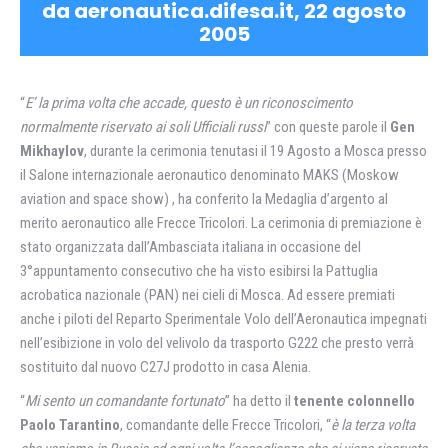
da aeronautica.difesa.it, 22 agosto
2005
“
E’ la prima volta che accade, questo è un riconoscimento
normalmente riservato ai soli Ufficiali russi
” con queste parole il
Gen
Mikhaylov
, durante la cerimonia tenutasi il 19 Agosto a Mosca presso
il Salone internazionale aeronautico denominato MAKS (Moskow
aviation and space show) , ha conferito la Medaglia d’argento al
merito aeronautico alle Frecce Tricolori. La cerimonia di premiazione è
stato organizzata dall’Ambasciata italiana in occasione del
3°appuntamento consecutivo che ha visto esibirsi la Pattuglia
acrobatica nazionale (PAN) nei cieli di Mosca. Ad essere premiati
anche i piloti del Reparto Sperimentale Volo dell’Aeronautica impegnati
nell’esibizione in volo del velivolo da trasporto G222 che presto verrà
sostituito dal nuovo C27J prodotto in casa Alenia.
“
Mi sento un comandante fortunato
” ha detto il
tenente colonnello
Paolo Tarantino
, comandante delle Frecce Tricolori, “
è la terza volta