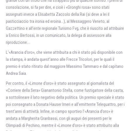
grande con un titolo che ha strappato più di qualche sorriso. I premi di
consolazione, si fa per dire, e cioè i «Gronghi rosa» sono stati
assegnati invece a Elisabetta Zaccolo della Rai (si deve a lei il
pasticciaccio tra ironia ed eroina…), al Messaggero Veneto, al
Gazzettino e all’ente regionale Turismo Fvg, che è riuscito ad attribuire
a Enrico Bertossi, in un comunicato, la delega di assessore alla
riproduzione….
L’«Arancia d’oro», che viene attribuita a chi è stato più disponibile con
la stampa, è andata quest’anno alle Frecce Tricolori, per le quali il
premio è stato ritirato dal maggiore Massimo Tammaro e dal capitano
Andrea Saia.
Per contro, il «Limone d’oro» è stato assegnato al giornalista del
«Corriere della Sera» Gianantonio Stella, come fustigatore della casta,
a sottolineare il lato negativo della politica. Un premio speciale è stato
poi consegnato a Donata Hauser Irneri e all’emittente Telequattro, per i
trent’anni di attività. Infine, in campo sportivo l’«Arancia d’oro» è
andata a Margherita Granbassi, con gli auguri dei presenti per le
Olimpiadi di Pechino, mentre il «Limone d’oro» è stato attribuito alla