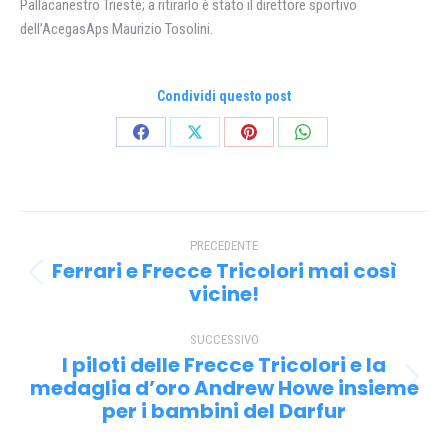
Pallacanestro Trieste; a ritirarlo è stato il direttore sportivo
dell’AcegasAps Maurizio Tosolini.
Condividi questo post
Condividi
Condividi
Condividi
Condividi
su
su
su
su
Facebook
X
Pinterest
WhatsApp
Naviga
PRECEDENTE
tra
Ferrari e Frecce Tricolori mai così
Post
i
vicine!
precedente:
post
SUCCESSIVO
I piloti delle Frecce Tricolori e la
medaglia d’oro Andrew Howe insieme
Prossimo
per i bambini del Darfur
post: