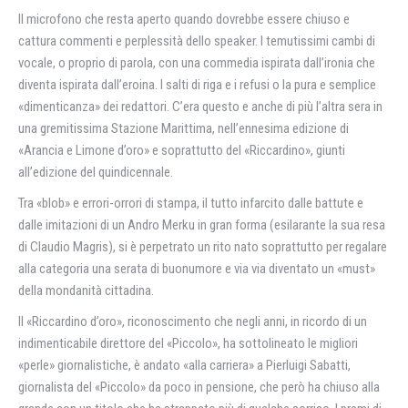
Il microfono che resta aperto quando dovrebbe essere chiuso e
cattura commenti e perplessità dello speaker. I temutissimi cambi di
vocale, o proprio di parola, con una commedia ispirata dall’ironia che
diventa ispirata dall’eroina. I salti di riga e i refusi o la pura e semplice
«dimenticanza» dei redattori. C’era questo e anche di più l’altra sera in
una gremitissima Stazione Marittima, nell’ennesima edizione di
«Arancia e Limone d’oro» e soprattutto del «Riccardino», giunti
all’edizione del quindicennale.
Tra «blob» e errori-orrori di stampa, il tutto infarcito dalle battute e
dalle imitazioni di un Andro Merku in gran forma (esilarante la sua resa
di Claudio Magris), si è perpetrato un rito nato soprattutto per regalare
alla categoria una serata di buonumore e via via diventato un «must»
della mondanità cittadina.
Il «Riccardino d’oro», riconoscimento che negli anni, in ricordo di un
indimenticabile direttore del «Piccolo», ha sottolineato le migliori
«perle» giornalistiche, è andato «alla carriera» a Pierluigi Sabatti,
giornalista del «Piccolo» da poco in pensione, che però ha chiuso alla