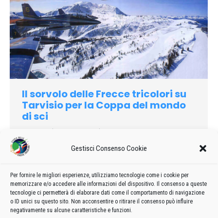
Il sorvolo delle Frecce tricolori su
Tarvisio per la Coppa del mondo
di sci
2007
Di
admin8235
20 Aprile 2023
Lascia un commento
Si scrive ‘Snow fun festival”, si legge intrattenimento e voglia
Gestisci Consenso Cookie
di divertirsi. É il programma delle manifestazioni collaterali alla
tappa tarvisiana di Coppa del Mondo, che sarà aperta dallo
Per fornire le migliori esperienze, utilizziamo tecnologie come i cookie per
spettacolo delle Frecce Tricolori sopra la conca di
memorizzare e/o accedere alle informazioni del dispositivo. Il consenso a queste
Camporosso
tecnologie ci permetterà di elaborare dati come il comportamento di navigazione
o ID unici su questo sito. Non acconsentire o ritirare il consenso può influire
negativamente su alcune caratteristiche e funzioni.