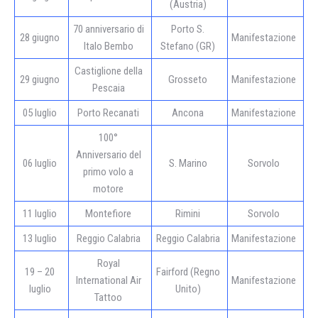
(Austria)
70 anniversario di
Porto S.
28 giugno
Manifestazione
Italo Bembo
Stefano (GR)
Castiglione della
29 giugno
Grosseto
Manifestazione
Pescaia
05 luglio
Porto Recanati
Ancona
Manifestazione
100°
Anniversario del
06 luglio
S. Marino
Sorvolo
primo volo a
motore
11 luglio
Montefiore
Rimini
Sorvolo
13 luglio
Reggio Calabria
Reggio Calabria
Manifestazione
Royal
19 – 20
Fairford (Regno
International Air
Manifestazione
luglio
Unito)
Tattoo