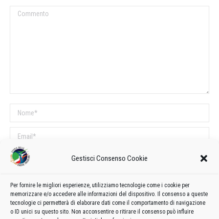
Commento
Nome *
Email *
Sito web
Gestisci Consenso Cookie
Per fornire le migliori esperienze, utilizziamo tecnologie come i cookie per
COMMENTI SUL POST
memorizzare e/o accedere alle informazioni del dispositivo. Il consenso a queste
tecnologie ci permetterà di elaborare dati come il comportamento di navigazione
Questo sito utilizza Akismet per ridurre lo spam.
Scopri come vengono
o ID unici su questo sito. Non acconsentire o ritirare il consenso può influire
elaborati i dati derivati dai commenti
.