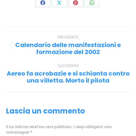
Condividi
Condividi
Condividi
Condividi
su
su
su
su
Facebook
X
Pinterest
WhatsApp
Naviga
PRECEDENTE
tra
Calendario delle manifestazioni e
Post
i
formazione del 2002
precedente:
post
SUCCESSIVO
Aereo fa acrobazie e si schianta contro
Prossimo
una villetta. Morto il pilota
post:
Lascia un commento
Il tuo indirizzo email non verrà pubblicato. I campi obbligatori sono
contrassegnati
*