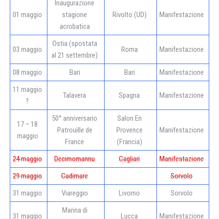
Inaugurazione
01 maggio
stagione
Rivolto (UD)
Manifestazione
acrobatica
Ostia (spostata
03 maggio
Roma
Manifestazione
al 21 settembre)
08 maggio
Bari
Bari
Manifestazione
11 maggio
Talavera
Spagna
Manifestazione
?
50° anniversario
Salon En
17 – 18
Patrouille de
Provence
Manifestazione
maggio
France
(Francia)
24 maggio
Decimomannu
Cagliari
Manifestazione
29 maggio
Cadimare
Sorvolo
31 maggio
Viareggio
Livorno
Sorvolo
Marina di
31 maggio
Lucca
Manifestazione