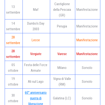
Castiglione
13
Maf
della Pescaia
Manifestazione
settembre
(GR)
14
Dumbo’s Day
Perugia
Manifestazione
settembre
2003
28
Lecce
Manifestazione
settembre
28
Vergiate
Varese
Manifestazione
settembre
05
Festa delle Forze
Milano
Sorvolo
ottobre
Armate
19
Vigna di Valle
Ali sul Lago
Sorvolo
ottobre
(RM)
60° anniversario
30
guerra di
Galatina (LC)
Sorvolo
ottobre
liberazione