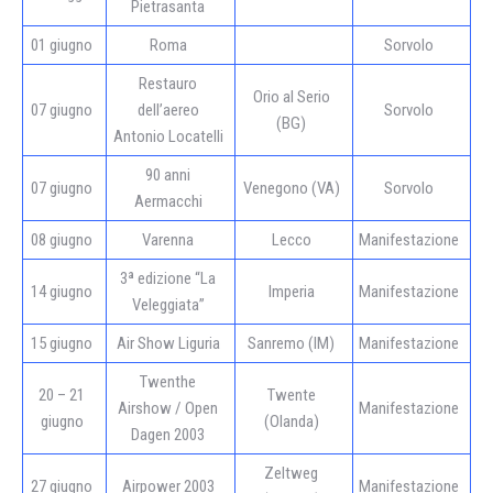
Pietrasanta
01 giugno
Roma
Sorvolo
Restauro
Orio al Serio
07 giugno
dell’aereo
Sorvolo
(BG)
Antonio Locatelli
90 anni
07 giugno
Venegono (VA)
Sorvolo
Aermacchi
08 giugno
Varenna
Lecco
Manifestazione
3ª edizione “La
14 giugno
Imperia
Manifestazione
Veleggiata”
15 giugno
Air Show Liguria
Sanremo (IM)
Manifestazione
Twenthe
20 – 21
Twente
Airshow / Open
Manifestazione
giugno
(Olanda)
Dagen 2003
Zeltweg
27 giugno
Airpower 2003
Manifestazione