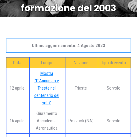
formazione del 2003
Ultimo aggiornamento: 4 Agosto 2023
Data
Luogo
Nazione
Tipo di evento
Mostra
“D’Annunzio e
12 aprile
Trieste nel
Trieste
Sorvolo
centenario del
volo”
Giuramento
16 aprile
Accademia
Pozzuoli (NA)
Sorvolo
Aeronautica