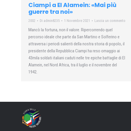
Ciampi a El Alamein: «Mai più
guerre tra noi»
2002
Di
admin8235
1 Novembre 2021
Lascia un commento
Mancò la fortuna, non il valore. Ripercorrendo quel
percorso ideale che parte da San Martino e Solferino e
attraversa i periodi salienti della nostra storia di popolo, il
presidente della Repubblica Ciampi ha reso omaggio ai
43mila soldati italiani caduti nelle tre epiche battaglie di El
Alamein, nel Nord Africa, tra il luglio e il novembre del
1942.