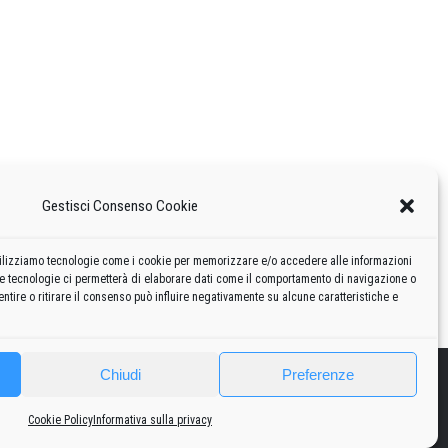
Gestisci Consenso Cookie
 utilizziamo tecnologie come i cookie per memorizzare e/o accedere alle informazioni
te tecnologie ci permetterà di elaborare dati come il comportamento di navigazione o
ntire o ritirare il consenso può influire negativamente su alcune caratteristiche e
Chiudi
Preferenze
2010
2020
Curiosità
Risorse
Privacy policy
-
Cookie policy
Cookie Policy
Informativa sulla privacy