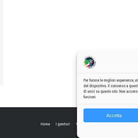
Per fornire le migliori esperienze,
del dispositivo. Il consenso a ques
ID unici su questo sito. Non acconse
funzioni.
Accetta
Home
I genitori
1960
1970
1980
1990
2000