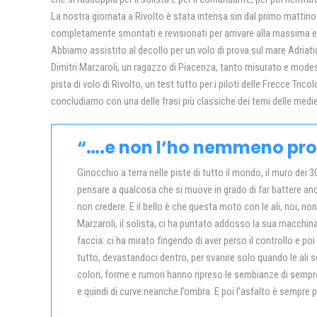
La nostra giornata a Rivolto è stata intensa sin dal primo mattino c
completamente smontati e revisionati per arrivare alla massima eff
Abbiamo assistito al decollo per un volo di prova sul mare Adriatic
Dimitri Marzaroli, un ragazzo di Piacenza, tanto misurato e modes
pista di volo di Rivolto, un test tutto per i piloti delle Frecce Tr
concludiamo con una delle frasi più classiche dei temi delle medi
“….e non l’ho nemmeno pr
Ginocchio a terra nelle piste di tutto il mondo, il muro dei 
pensare a qualcosa che si muove in grado di far battere ancor
non credere. E il bello è che questa moto con le ali, noi, 
Marzaroli, il solista, ci ha puntato addosso la sua macchin
faccia: ci ha mirato fingendo di aver perso il controllo e po
tutto, devastandoci dentro, per svanire solo quando le ali s
colori, forme e rumori hanno ripreso le sembianze di sempre.
e quindi di curve neanche l’ombra. E poi l’asfalto è sempre pi