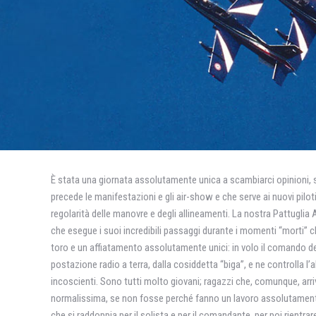
È stata una giornata assolutamente unica a scambiarci opinioni, se
precede le manifestazioni e gli air-show e che serve ai nuovi piloti
regolarità delle manovre e degli allineamenti. La nostra Pattuglia 
che esegue i suoi incredibili passaggi durante i momenti “morti” 
toro e un affiatamento assolutamente unici: in volo il comando de
postazione radio a terra, dalla cosiddetta “biga”, e ne controlla 
incoscienti. Sono tutti molto giovani; ragazzi che, comunque, arri
normalissima, se non fosse perché fanno un lavoro assolutamente di
che si raddoppia per il solista e per il comandante, per poi rientrare 