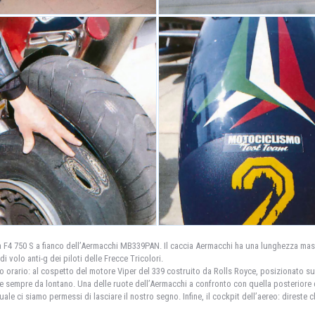
ta F4 750 S a fianco dell’Aermacchi MB339PAN. Il caccia Aermacchi ha una lunghezza massi
 volo anti-g dei piloti delle Frecce Tricolori.
nso orario: al cospetto del motore Viper del 339 costruito da Rolls Royce, posizionato su
e sempre da lontano. Una delle ruote dell’Aermacchi a confronto con quella posteriore de
uale ci siamo permessi di lasciare il nostro segno. Infine, il cockpit dell’aereo: dires