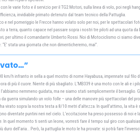
on le varie foto e il servizio per il TG2 Motori, sulla linea di volo, poi negli 
icienza, invidiabile primato detenuto dal team tecnico della Pattuglia.
o e nel pomeriggio le Frecce hanno volato solo per noi, per le spettacolari foto 
to a terra, quanto capace nel passare sopra i nostri tre piloti ad una quota da
icolori; per ultimo il comandante Umberto Rossi. Noi di Motociclismo ci siamo div
e: “E’ stata una giornata che non dimenticheremo, mai”.
ovato…”
300 km/h infranto in sella a quel mostro di nome Hayabusa, impennate sul filo de
a di più il cuore. Niente di più sbagliato. L’MB339 è una moto con le ali e i pil
non l’abbiamo nemmeno guidata, ma ne siamo stati semplicemente il bersaglio. Gi
a da guerra simulando un volo folle – una delle manovre più spettacolari del pr
i ha virato sopra la nostra testa a 8/10 metri d’altezza. In quell’attimo, la vit
ono diventate puntini neri nel cielo. L’eccitazione ha preso possesso di noi e 
 In quel momento ti senti un leone, vorresti fare il tempo sul giro con qualsia
ù duro dell’aria… Però, la pattuglia le moto le ha provate: si potrà fare l’invers