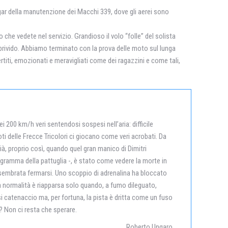
hangar della manutenzione dei Macchi 339, dove gli aerei sono
che vedete nel servizio. Grandioso il volo “folle” del solista
 brivido. Abbiamo terminato con la prova delle moto sul lunga
ertiti, emozionati e meravigliati come dei ragazzini e come tali,
i 200 km/h veri sentendosi sospesi nell’aria: difficile
oti delle Frecce Tricolori ci giocano come veri acrobati. Da
à, proprio così, quando quel gran manico di Dimitri
ogramma della pattuglia -, è stato come vedere la morte in
a è sembrata fermarsi. Uno scoppio di adrenalina ha bloccato
la normalità è riapparsa solo quando, a fumo dileguato,
si catenaccio ma, per fortuna, la pista è dritta come un fuso
o? Non ci resta che sperare.
Roberto Ungaro