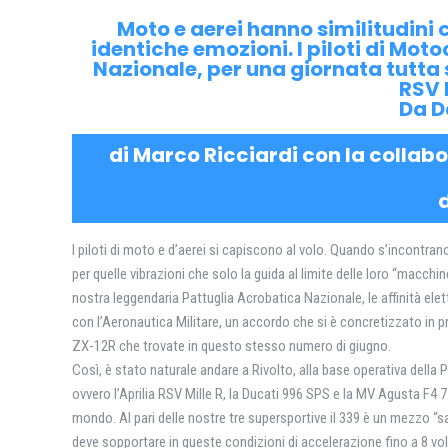
Moto e aerei hanno similitudini 
identiche emozioni. I piloti di Mot
Nazionale, per una giornata tutta s
RSV 
Da D
di Marco Ricciardi con la collab
I piloti di moto e d’aerei si capiscono al volo. Quando s’incontr
per quelle vibrazioni che solo la guida al limite delle loro “macchin
nostra leggendaria Pattuglia Acrobatica Nazionale, le affinità el
con l’Aeronautica Militare, un accordo che si è concretizzato in 
ZX-12R che trovate in questo stesso numero di giugno.
Così, è stato naturale andare a Rivolto, alla base operativa della P
ovvero l’Aprilia RSV Mille R, la Ducati 996 SPS e la MV Agusta F
mondo. Al pari delle nostre tre supersportive il 339 è un mezzo “sa
deve sopportare in queste condizioni di accelerazione fino a 8 vo