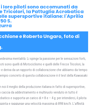
 i loro piloti sono accomunati da
e Tricolori, la Pattuglia Acrobatica
le supersportive italiane: l'Aprilia
50 S.
zurra
cchione e Roberto Ungaro, foto di
.
desima mentalità. Li spinge la passione per le sensazioni forti,
oti sono quelli di Motociclismo e quelli delle Frecce Tricolori, la
ale e deriva da un rapporto di collaborazione che abbiamo da tempo
esempio concreto di questa collaborazione è il test della Kawasaki
 noi il meglio della produzione italiana in fatto di supersportive,
 caccia da addestramento e multiruolo venduto in tutto il
ico e supporta un carico di + 8 e – 4 g: per intenderci, il pilota
spinta e raggiunge una velocità massima di 898 km/h. L’affinità