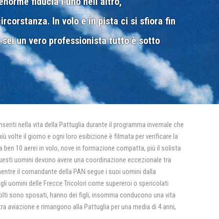
norme fiducia l’uno nell’altro,
corstanza. In volo e in pista ci si sfiora fin
 sei un vero professionista tutto è sotto
eriti nella vita della Pattuglia durante il programma invernale che
 volte il giorno e ogni loro esibizione è filmata per verificare la
a ben 10 aerei in volo, nove in formazione compatta, più il solista
 Questi uomini devono avere una coordinazione eccezionale tra
mentre il comandante della PAN segue i suoi uomini dalla
gli uomini delle Frecce Tricolori come supereroi o spericolati
 Molti sono sposati, hanno dei figli, insomma conducono una vita
ra aviazione e rimangono alla Pattuglia per una media di 4 anni,