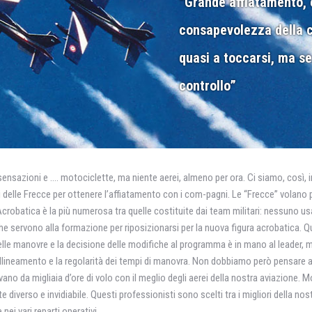
“Grande affiatamento, e
consapevolezza della cir
quasi a toccarsi, ma se
controllo”
nsazioni e …. motociclette, ma niente aerei, almeno per ora. Ci siamo, così, ins
 delle Frecce per ottenere l’affiatamento con i com-pagni. Le “Frecce” volano più
Acrobatica è la più numerosa tra quelle costituite dai team militari: nessuno us
che servono alla formazione per riposizionarsi per la nuova figura acrobatica.
lle manovre e la decisione delle modifiche al programma è in mano al leader, 
l’allineamento e la regolarità dei tempi di manovra. Non dobbiamo però pensare a
vano da migliaia d’ore di volo con il meglio degli aerei della nostra aviazione.
verso e invidiabile. Questi professionisti sono scelti tra i migliori della nost
nei vari reparti operativi.