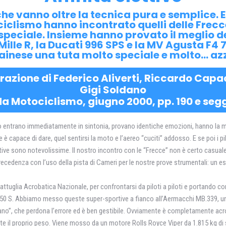
che vanno oltre la tecnica pura e semplice. E
ociclismo hanno incontrato quelli delle Frecc
peciale. Insieme hanno provato il meglio del
Mille R, la Ducati 996 SPS e la MV Agusta F4 7
ainese una tuta molto speciale e molto... az
orazione di Federico Aliverti, Riccardo Capa
Gigi Soldano
da Motociclismo, giugno 2000, pp. 190 e segg
ano entrano immediatamente in sintonia, provano identiche emozioni, hanno la me
e è capace di dare, quel sentirsi la moto e l’aereo “cuciti” addosso. E se poi i pil
ettive sono notevolissime. Il nostro incontro con le “Frecce” non è certo casu
precedenza con l’uso della pista di Cameri per le nostre prove strumentali: un 
attuglia Acrobatica Nazionale, per confrontarsi da piloti a piloti e portando con
4 750 S. Abbiamo messo queste super-sportive a fianco all’Aermacchi MB.339, un
no”, che perdona l’errore ed è ben gestibile. Ovviamente è completamente acrobat
lte il proprio peso. Viene mosso da un motore Rolls Royce Viper da 1.815 kg di 