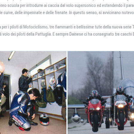
reo scuola per introdurre ai caccia dal volo supersonico ed estendendo il para
elle curve, delle impennate e delle frenate. In questo senso, si avvicinano not
er i piloti di Motociclismo, tre fiammanti e bellissime tute della nuova serie T-
i volo dei piloti della Pattuglia. E sempre Dainese ci ha consegnato tre caschi E