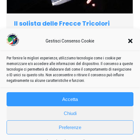
Il solista delle Frecce Tricolori
2009
Di
admin8235
21 Novembre 2019
Lascia un commento
Gestisci Consenso Cookie
Parlando di lui è quasi impossibile non lasciarsi prendere
dall’immaginazione letteraria o filmica. Simone Cavelli, 34
anni, di Asti, incarna infatti una figura simbolo
Per fornire le migliori esperienze, utilizziamo tecnologie come i cookie per
memorizzare e/o accedere alle informazioni del dispositivo. Il consenso a queste
dell’immaginario collettivo del nostro paese, quella del pilota
tecnologie ci permetterà di elaborare dati come il comportamento di navigazione
delle Frecce Tricolori.
o ID unici su questo sito. Non acconsentire o ritirare il consenso può influire
negativamente su alcune caratteristiche e funzioni.
Accetta
Chiudi
Preferenze