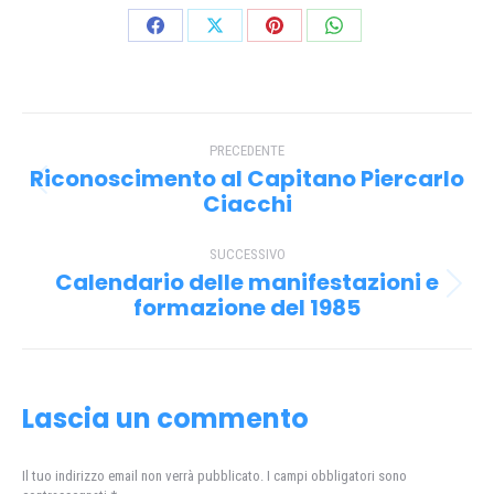
Condividi
Condividi
Condividi
Condividi
su
su
su
su
Facebook
X
Pinterest
WhatsApp
Naviga
PRECEDENTE
tra
Riconoscimento al Capitano Piercarlo
Post
i
Ciacchi
precedente:
post
SUCCESSIVO
Calendario delle manifestazioni e
Prossimo
formazione del 1985
post:
Lascia un commento
Il tuo indirizzo email non verrà pubblicato. I campi obbligatori sono