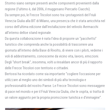
Stormo siano sempre presenti anche componenti provenienti dalla
regione (l’ultimo è, dal 2006, il muggesano Piercarlo Ciacchi).
Da sempre poi, le Frecce Tricolori sono tra i protagonisti del Friuli
Venezia Giulia alla BIT di Milano, una presenza che è stata arricchita nel
corso dell’ultima edizione dall’installazione del velivolo Aermacchi
all’interno delloe stand regionale.
Da questa collaborazione è nata l’idea di proporre un “pacchetto”
turistico che comprenda anche la possibilità di trascorrere una
giornata all’interno della Base di Rivolto, di vivere con i piloti, vederne i
voli di addestramento, conoscerne da vicino vita, lavoro, emozioni.
Degli “short break”, insomma, volti a rinsaldare ancor di più il rapporto
delle Frecce Tricolori con territorio e cittadini.
Bertossi ha ricordato come sia importante “cogliere l’occasione per
utilizzare al meglio uno dei simboli di più alta tecnologia e
professionalità del nostro Paese. Le Frecce Tricolori sono messaggere
di pace nel mondo e per il Friuli Venezia Giulia, che le ospita, si tratta di
un valore aggiunto per la propria promozione turistica e d’immagine”.