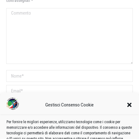
contrassegnati
*
Commento
Nome *
Email *
Sito web
Gestisci Consenso Cookie
Per fornire le migliori esperienze, utilizziamo tecnologie come i cookie per
COMMENTI SUL POST
memorizzare e/o accedere alle informazioni del dispositivo. Il consenso a queste
tecnologie ci permetterà di elaborare dati come il comportamento di navigazione
Questo sito utilizza Akismet per ridurre lo spam.
Scopri come vengono
o ID unici su questo sito. Non acconsentire o ritirare il consenso può influire