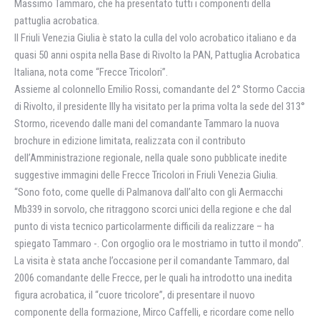
Massimo Tammaro, che ha presentato tutti i componenti della
pattuglia acrobatica.
Il Friuli Venezia Giulia è stato la culla del volo acrobatico italiano e da
quasi 50 anni ospita nella Base di Rivolto la PAN, Pattuglia Acrobatica
Italiana, nota come “Frecce Tricolori”.
Assieme al colonnello Emilio Rossi, comandante del 2° Stormo Caccia
di Rivolto, il presidente Illy ha visitato per la prima volta la sede del 313°
Stormo, ricevendo dalle mani del comandante Tammaro la nuova
brochure in edizione limitata, realizzata con il contributo
dell’Amministrazione regionale, nella quale sono pubblicate inedite
suggestive immagini delle Frecce Tricolori in Friuli Venezia Giulia.
“Sono foto, come quelle di Palmanova dall’alto con gli Aermacchi
Mb339 in sorvolo, che ritraggono scorci unici della regione e che dal
punto di vista tecnico particolarmente difficili da realizzare – ha
spiegato Tammaro -. Con orgoglio ora le mostriamo in tutto il mondo”.
La visita è stata anche l’occasione per il comandante Tammaro, dal
2006 comandante delle Frecce, per le quali ha introdotto una inedita
figura acrobatica, il “cuore tricolore”, di presentare il nuovo
componente della formazione, Mirco Caffelli, e ricordare come nello