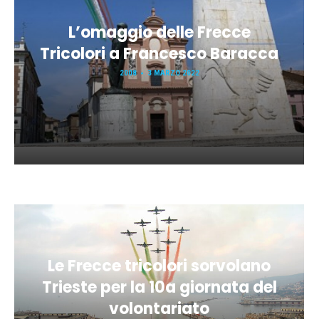
L’omaggio delle Frecce
Tricolori a Francesco Baracca
2008
3 MARZO 2022
Le Frecce tricolori sorvolano
Trieste per la 10a giornata del
volontariato