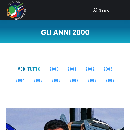
Search
Cerca:
GLI ANNI 2000
Tu sei qui:
VEDI TUTTO
2000
2001
2002
2003
2004
2005
2006
2007
2008
2009