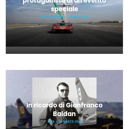
protagoniste di un evento
speciale
2026
,
CURIOSITÀ
7 APRILE 2026
In ricordo di Gianfranco
Baldan
2026
31 MARZO 2026