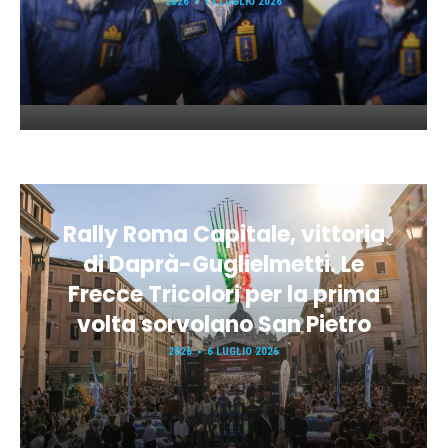
2026
13 LUGLIO 2026
Rally Roma Capitale, vittoria
di Daprà-Guglielmetti. Le
Frecce Tricolori per la prima
volta sorvolano San Pietro
2026
6 LUGLIO 2026