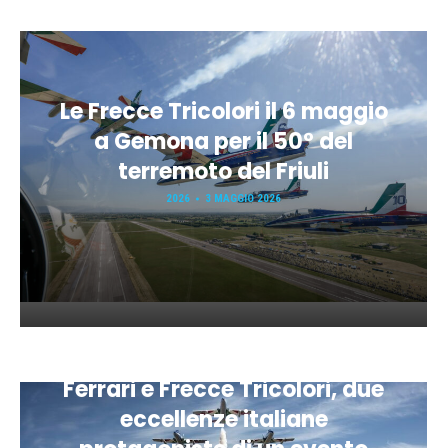
Le Frecce Tricolori il 6 maggio
a Gemona per il 50° del
terremoto del Friuli
2026
3 MAGGIO 2026
Ferrari e Frecce Tricolori, due
eccellenze italiane