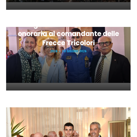
Orbassano festeggia il 2
Giugno con la cittadinanza
onoraria al comandante delle
Frecce Tricolori
2026
10 GIUGNO 2026