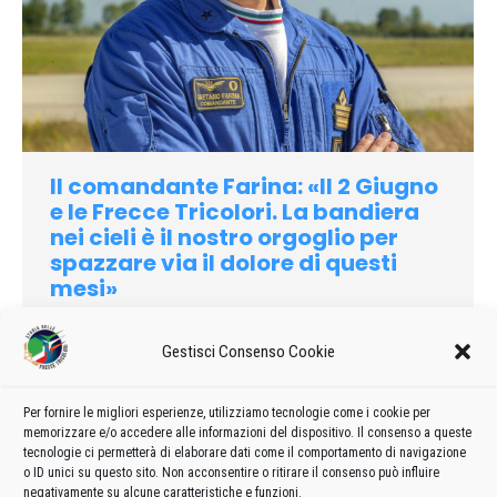
Il comandante Farina: «Il 2 Giugno
e le Frecce Tricolori. La bandiera
nei cieli è il nostro orgoglio per
spazzare via il dolore di questi
mesi»
2020
Di
admin8235
10 Giugno 2020
Lascia un commento
Gestisci Consenso Cookie
Pittori dell’aria, scultori di emozioni in cielo. Decollano,
volteggiano e planano tracciando in alto, sulla distesa di
sguardi rapiti, il disegno che ognuno vorrebbe per sé sulla
Per fornire le migliori esperienze, utilizziamo tecnologie come i cookie per
memorizzare e/o accedere alle informazioni del dispositivo. Il consenso a queste
volta celeste, alla velocità delle emozioni, e solo a quella.
tecnologie ci permetterà di elaborare dati come il comportamento di navigazione
Salgono, scendono, si incrociano.
o ID unici su questo sito. Non acconsentire o ritirare il consenso può influire
negativamente su alcune caratteristiche e funzioni.