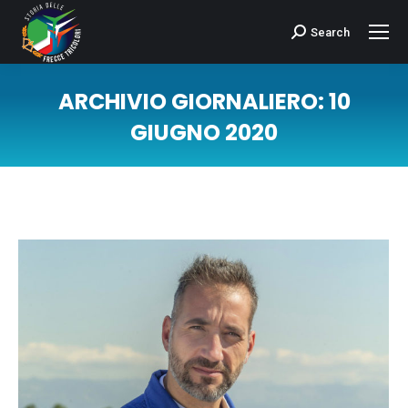
Search
Cerca:
ARCHIVIO GIORNALIERO:
10
GIUGNO 2020
Tu sei qui: