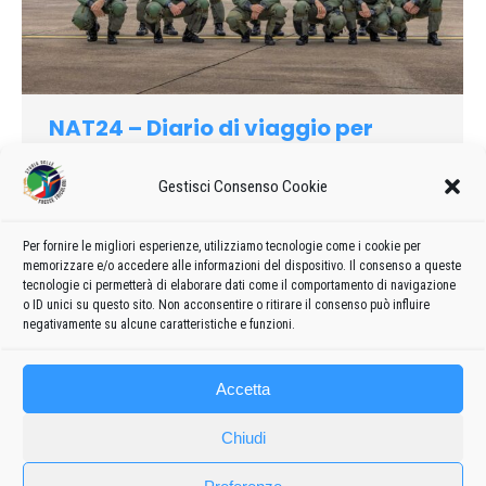
NAT24 – Diario di viaggio per
immagini del North America Tour
24 delle Frecce Tricolori: giugno
Gestisci Consenso Cookie
2024
Di
admin8235
11 Giugno 2024
Lascia un commento
Piccolo diario di viaggio del NAT con inserimento delle foto
Per fornire le migliori esperienze, utilizziamo tecnologie come i cookie per
memorizzare e/o accedere alle informazioni del dispositivo. Il consenso a queste
rese pubbliche attraverso i social da Aeronautica Militare e
tecnologie ci permetterà di elaborare dati come il comportamento di navigazione
dalle Frecce Tricolori: le foto del mese di giugno
o ID unici su questo sito. Non acconsentire o ritirare il consenso può influire
negativamente su alcune caratteristiche e funzioni.
Accetta
Chiudi