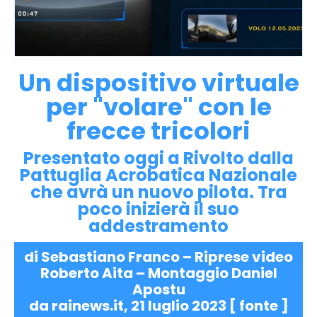
Un dispositivo virtuale
per "volare" con le
frecce tricolori
Presentato oggi a Rivolto dalla
Pattuglia Acrobatica Nazionale
che avrà un nuovo pilota. Tra
poco inizierà il suo
addestramento
di Sebastiano Franco – Riprese video
Roberto Aita – Montaggio Daniel
Apostu
da rainews.it, 21 luglio 2023 [
fonte
]