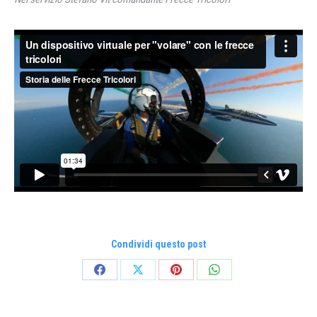
Condividi questo post
Condividi
Condividi
Condividi
Condividi
su
su
su
su