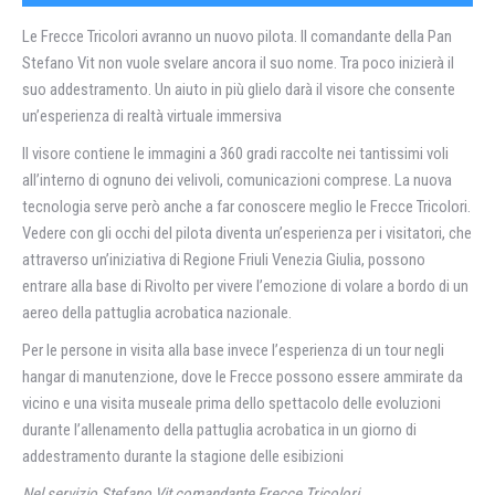
Le Frecce Tricolori avranno un nuovo pilota. Il comandante della Pan
Stefano Vit non vuole svelare ancora il suo nome. Tra poco inizierà il
suo addestramento. Un aiuto in più glielo darà il visore che consente
un’esperienza di realtà virtuale immersiva
Il visore contiene le immagini a 360 gradi raccolte nei tantissimi voli
all’interno di ognuno dei velivoli, comunicazioni comprese. La nuova
tecnologia serve però anche a far conoscere meglio le Frecce Tricolori.
Vedere con gli occhi del pilota diventa un’esperienza per i visitatori, che
attraverso un’iniziativa di Regione Friuli Venezia Giulia, possono
entrare alla base di Rivolto per vivere l’emozione di volare a bordo di un
aereo della pattuglia acrobatica nazionale.
Per le persone in visita alla base invece l’esperienza di un tour negli
hangar di manutenzione, dove le Frecce possono essere ammirate da
vicino e una visita museale prima dello spettacolo delle evoluzioni
durante l’allenamento della pattuglia acrobatica in un giorno di
addestramento durante la stagione delle esibizioni
Nel servizio Stefano Vit comandante Frecce Tricolori