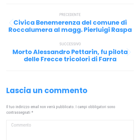
Facebook
X
Pinterest
WhatsApp
Naviga
PRECEDENTE
tra
Civica Benemerenza del comune di
Post
i
Roccalumera al magg. Pierluigi Raspa
precedente:
post
SUCCESSIVO
Morto Alessandro Pettarin, fu pilota
Prossimo
delle Frecce tricolori di Farra
post:
Lascia un commento
Il tuo indirizzo email non verrà pubblicato. I campi obbligatori sono
contrassegnati
*
Commento