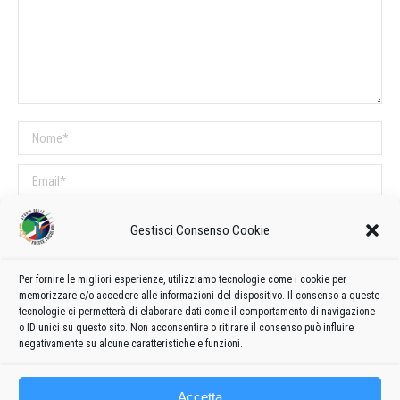
Nome *
Email *
Sito web
Gestisci Consenso Cookie
COMMENTI SUL POST
Per fornire le migliori esperienze, utilizziamo tecnologie come i cookie per
memorizzare e/o accedere alle informazioni del dispositivo. Il consenso a queste
Questo sito utilizza Akismet per ridurre lo spam.
Scopri come vengono
tecnologie ci permetterà di elaborare dati come il comportamento di navigazione
o ID unici su questo sito. Non acconsentire o ritirare il consenso può influire
elaborati i dati derivati dai commenti
.
negativamente su alcune caratteristiche e funzioni.
Accetta