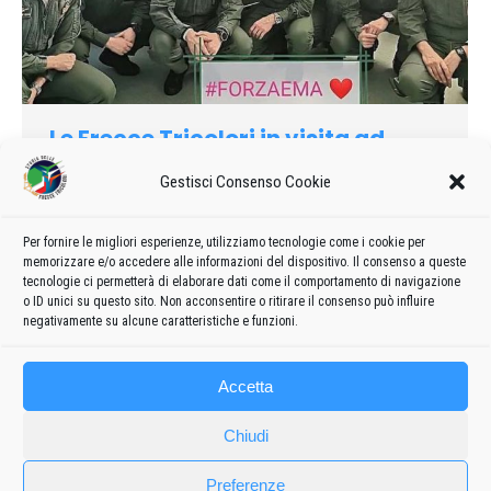
Le Frecce Tricolori in visita ad
Emanuele, da quasi 200 giorni in
Gestisci Consenso Cookie
terapia intensiva
2020
Di
admin8235
22 Gennaio 2020
Lascia un commento
Per fornire le migliori esperienze, utilizziamo tecnologie come i cookie per
A soli 12 è ricoverato da quasi 200 giorni in terapia intensiva e
memorizzare e/o accedere alle informazioni del dispositivo. Il consenso a queste
ha un sogno, la visita delle Frecce Tricolori.
tecnologie ci permetterà di elaborare dati come il comportamento di navigazione
o ID unici su questo sito. Non acconsentire o ritirare il consenso può influire
negativamente su alcune caratteristiche e funzioni.
Accetta
Chiudi
Preferenze