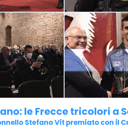
iano: le Frecce tricolori 
onnello Stefano Vit premiato con il 