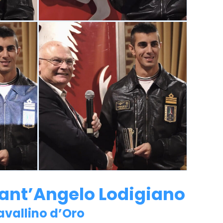
a Sant’Angelo Lodigiano
Cavallino d’Oro