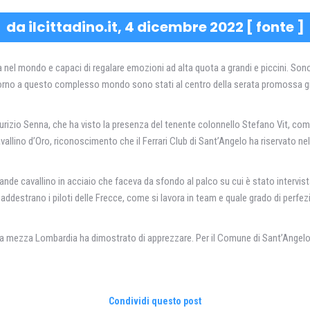
da ilcittadino.it, 4 dicembre 2022 [
fonte
]
 nel mondo e capaci di regalare emozioni ad alta quota a grandi e piccini. Sono 
a attorno a questo complesso mondo sono stati al centro della serata promossa gi
urizio Senna, che ha visto la presenza del tenente colonnello Stefano Vit, c
vallino d’Oro, riconoscimento che il Ferrari Club di Sant’Angelo ha riservato nel 
grande cavallino in acciaio che faceva da sfondo al palco su cui è stato intervist
addestrano i piloti delle Frecce, come si lavora in team e quale grado di perfe
ti da mezza Lombardia ha dimostrato di apprezzare. Per il Comune di Sant’Angelo
Condividi questo post