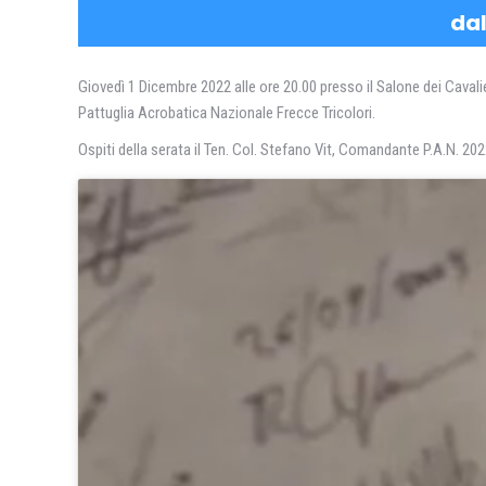
dal
Giovedì 1 Dicembre 2022 alle ore 20.00 presso il Salone dei Cavali
Pattuglia Acrobatica Nazionale Frecce Tricolori.
Ospiti della serata il Ten. Col. Stefano Vit, Comandante P.A.N. 2