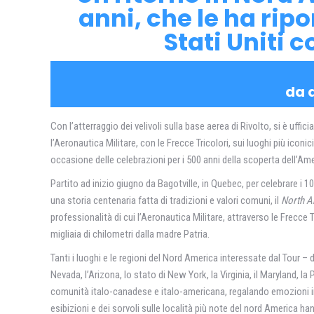
anni, che le ha ripo
Stati Uniti c
da 
Con l’atterraggio dei velivoli sulla base aerea di Rivolto, si è uffi
l’Aeronautica Militare, con le Frecce Tricolori, sui luoghi più icon
occasione delle celebrazioni per i 500 anni della scoperta dell’Ame
Partito ad inizio giugno da Bagotville, in Quebec, per celebrare i 
una storia centenaria fatta di tradizioni e valori comuni, il
North A
professionalità di cui l’Aeronautica Militare, attraverso le Frecce T
migliaia di chilometri dalla madre Patria.
Tanti i luoghi e le regioni del Nord America interessate dal Tour – da
Nevada, l’Arizona, lo stato di New York, la Virginia, il Maryland, 
comunità italo-canadese e italo-americana, regalando emozioni ind
esibizioni e dei sorvoli sulle località più note del nord America h