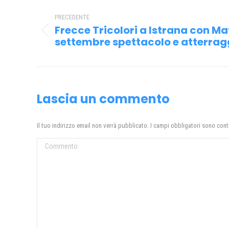
Naviga
tra
PRECEDENTE
Frecce Tricolori a Istrana con Mat
i
Post
settembre spettacolo e atterrag
precedente:
post
Lascia un commento
Il tuo indirizzo email non verrà pubblicato. I campi obbligatori sono con
Commento