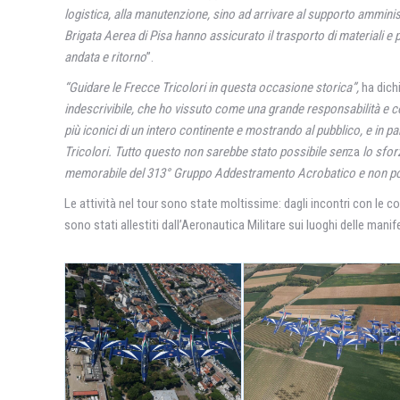
logistica, alla manutenzione, sino ad arrivare al supporto amministr
Brigata Aerea di Pisa hanno assicurato il trasporto di materiali e 
andata e ritorno
”.
“Guidare le Frecce Tricolori in questa occasione storica”,
ha dich
indescrivibile, che ho vissuto come una grande responsabilità e co
più iconici di un intero continente e mostrando al pubblico, e in p
Tricolori. Tutto questo non sarebbe stato possibile sen
za
lo sfor
memorabile del 313° Gruppo Addestramento Acrobatico e non potre
Le attività nel tour sono state moltissime: dagli incontri con le comu
sono stati allestiti dall’Aeronautica Militare sui luoghi delle mani