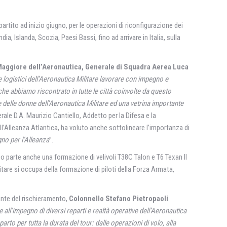
 partito ad inizio giugno, per le operazioni di riconfigurazione dei
a, Islanda, Scozia, Paesi Bassi, fino ad arrivare in Italia, sulla
Maggiore dell’Aeronautica, Generale di Squadra Aerea Luca
e logistici dell’Aeronautica Militare lavorare con impegno e
che abbiamo riscontrato in tutte le città coinvolte da questo
 delle donne dell’Aeronautica Militare ed una vetrina importante
ale D.A. Maurizio Cantiello, Addetto per la Difesa e la
l’Alleanza Atlantica, ha voluto anche sottolineare l’importanza di
gno per l’Alleanza
”.
reso parte anche una formazione di velivoli T38C Talon e T6 Texan II
itare si occupa della formazione di piloti della Forza Armata,
ante del rischieramento,
Colonnello Stefano Pietropaoli
.
 all’impegno di diversi reparti e realtà operative dell’Aeronautica
rto per tutta la durata del tour: dalle operazioni di volo, alla