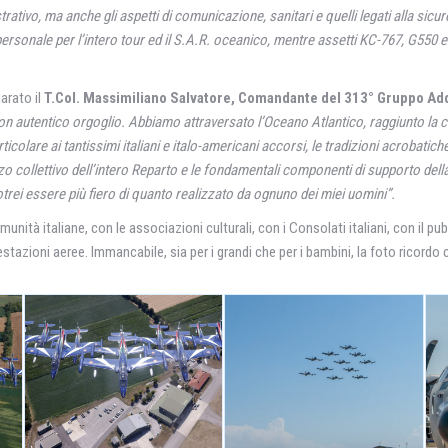
ativo, ma anche gli aspetti di comunicazione, sanitari e quelli legati alla sicur
personale per l’intero tour ed il S.A.R. oceanico, mentre assetti KC-767, G550 e
iarato il
T.Col. Massimiliano Salvatore, Comandante del 313° Gruppo A
n autentico orgoglio. Abbiamo attraversato l’Oceano Atlantico, raggiunto la cos
articolare ai tantissimi italiani e italo-americani accorsi, le tradizioni acroba
zo collettivo dell’intero Reparto e le fondamentali componenti di supporto dell
i essere più fiero di quanto realizzato da ognuno dei miei uomini”.
nità italiane, con le associazioni culturali, con i Consolati italiani, con il pubb
festazioni aeree. Immancabile, sia per i grandi che per i bambini, la foto ricordo