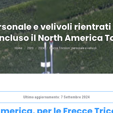
sonale e velivoli rientrati
ncluso il North America T
Tu sei qui:
Home
2020
2024
Frecce Tricolori: personale e velivoli…
Ultimo aggiornamento: 7 Settembre 2024
merica, per le Frecce Trico