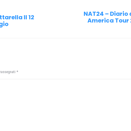
NAT24 – Diario 
tarella Il 12
America Tour 2
Prossimo
gio
post:
trassegnati
*