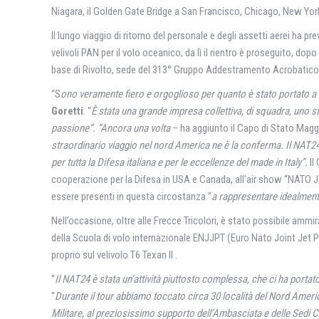
Niagara, il Golden Gate Bridge a San Francisco, Chicago, New Yor
Il lungo viaggio di ritorno del personale e degli assetti aerei ha p
velivoli PAN per il volo oceanico; da lì il rientro è proseguito, dop
base di Rivolto, sede del 313° Gruppo Addestramento Acrobatico
“S
ono veramente fiero e orgoglioso per quanto è stato portato a
Goretti
. “
È stata una grande impresa collettiva, di squadra, uno sf
passione”. “Ancora una volta
– ha aggiunto il Capo di Stato Mag
straordinario viaggio nel nord America ne è la conferma. Il NAT24 
per tutta la Difesa italiana e per le eccellenze del made in Italy”.
Il
cooperazione per la Difesa in USA e Canada, all’air show “NATO Jo
essere presenti in questa circostanza “
a rappresentare idealmente
Nell’occasione, oltre alle Frecce Tricolori, è stato possibile ammira
della Scuola di volo internazionale ENJJPT (Euro Nato Joint Jet Pil
proprio sul velivolo T6 Texan II .
“
Il NAT24 è stata un’attività piuttosto complessa, che ci ha porta
“
Durante il tour abbiamo toccato circa 30 località del Nord America 
Militare, al preziosissimo supporto dell’Ambasciata e delle Sedi Con