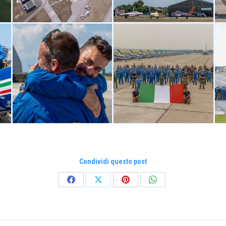
Condividi questo post
Condividi
Condividi
Condividi
Condividi
su
su
su
su
Facebook
X
Pinterest
WhatsApp