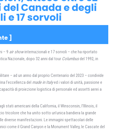
ci del Canada e degli
i e 17 sorvoli
nte
]
ni – 9
air show
internazionali e 17 sorvoli – che ha riportato
obatica Nazionale, dopo 32 anni dal tour
Columbus
del 1992, in
Militare – ad un anno dal proprio Centenario del 2023 – condivide
ina l’eccellenza del
made in Italy
ed i valori di unità, passione e
 capacità di proiezione logistica di personale ed assetti aerei a
 stati americani della California, il Winsconsin, l’Illinois, il
cio tricolore che ha unito sotto un’unica bandiera la grande
le diverse manifestazioni. Le immagini spettacolari delle
gi unici come il Grand Canyon e la Monument Valley, le Cascate del