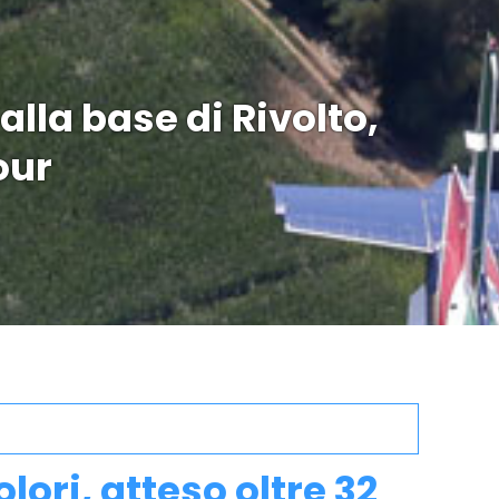
 alla base di Rivolto,
our
lori, atteso oltre 32