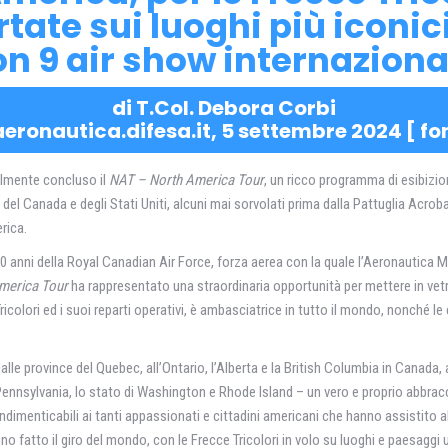
rtate sui luoghi più iconi
on 9 air show internazional
di T.Col. Debora Corbi
aeronautica.difesa.it, 5 settembre 2024 [
fo
cialmente concluso il
NAT – North America Tour
, un ricco programma di esibizio
ici del Canada e degli Stati Uniti, alcuni mai sorvolati prima dalla Pattuglia Acr
rica.
100 anni della Royal Canadian Air Force, forza aerea con la quale l’Aeronautica 
merica Tour
ha rappresentato una straordinaria opportunità per mettere in vetr
ricolori ed i suoi reparti operativi, è ambasciatrice in tutto il mondo, nonché le
lle province del Quebec, all’Ontario, l’Alberta e la British Columbia in Canada, agli
la Pennsylvania, lo stato di Washington e Rhode Island – un vero e proprio abbrac
imenticabili ai tanti appassionati e cittadini americani che hanno assistito al
anno fatto il giro del mondo, con le Frecce Tricolori in volo su luoghi e paesag