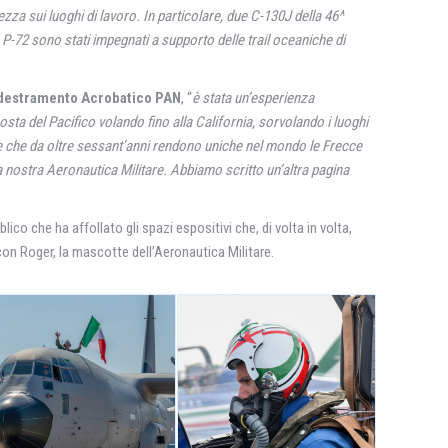
ezza sui luoghi di lavoro. In particolare, due C-130J della 46^
 P-72 sono stati impegnati a supporto delle trail oceaniche di
ddestramento Acrobatico PAN
, “
è
stata un’esperienza
ta del Pacifico volando fino alla California, sorvolando i luoghi
tiche che da oltre sessant’anni rendono uniche nel mondo le Frecce
a nostra Aeronautica Militare. Abbiamo scritto un’altra pagina
lico che ha affollato gli spazi espositivi che, di volta in volta,
 con Roger, la mascotte dell’Aeronautica Militare.