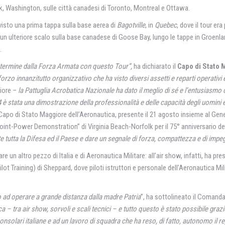
k, Washington, sulle città canadesi di Toronto, Montreal e Ottawa.
revisto una prima tappa sulla base aerea di
Bagotville
, in
Quebec
, dove il tour era
o un ulteriore scalo sulla base canadese di Goose Bay, lungo le tappe in Groenlandi
.
 termine dalla Forza Armata con questo Tour”,
ha dichiarato il
Capo di Stato 
orzo innanzitutto organizzativo che ha visto diversi assetti e reparti operativi 
giore –
la Pattuglia Acrobatica Nazionale ha dato il meglio di sé e l’entusiasmo 
è stata una dimostrazione della professionalità e delle capacità degli uomini e
 Capo di Stato Maggiore dell’Aeronautica, presente il 21 agosto insieme al Gener
int-Power Demonstration” di Virginia Beach-Norfolk per il 75° anniversario del
 tutta la Difesa ed il Paese e dare un segnale di forza, compattezza e di impe
re un altro pezzo di Italia e di Aeronautica Militare: all’air show, infatti, ha p
ot Training) di Sheppard, dove piloti istruttori e personale dell’Aeronautica Mil
to ad operare a grande distanza dalla madre Patria
”, ha sottolineato il Comand
– tra air show, sorvoli e scali tecnici – e tutto questo è stato possibile grazie
solari italiane e ad un lavoro di squadra che ha reso, di fatto, autonomo il repa