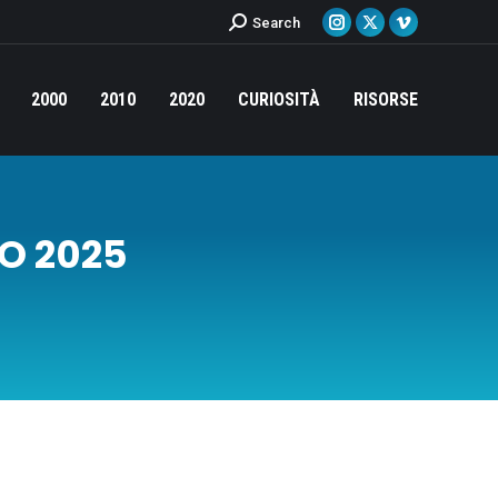
Cerca:
Search
Instagram
X
Vimeo
page
page
page
opens
opens
opens
2000
2010
2020
CURIOSITÀ
RISORSE
in
in
in
new
new
new
window
window
window
O 2025