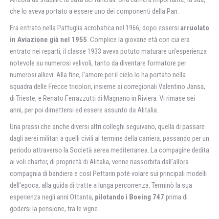
che lo aveva portato a essere uno dei componenti della Pan.
Era entrato nella Pattuglia acrobatica nel 1966, dopo essersi
arruolato
in Aviazione già nel 1955
. Complice la giovane età con cui era
entrato nei reparti, il classe 1933 aveva potuto maturare un’esperienza
notevole su numerosi velivoli, tanto da diventare formatore per
numerosi allievi. Alla fine, l’amore per il cielo lo ha portato nella
squadra delle Frecce tricolori, insieme ai corregionali Valentino Jansa,
di Trieste, e Renato Ferrazzutti di Magnano in Riviera. Vi rimase sei
anni, per poi dimettersi ed essere assunto da Alitalia.
Una prassi che anche diversi altri colleghi seguivano, quella di passare
dagli aerei militari a quelli civili al termine della carriera, passando per un
periodo attraverso la Società aerea mediterranea. La compagine dedita
ai voli charter, di proprietà di Alitalia, venne riassorbita dall’allora
compagnia di bandiera e così Pettarin potè volare sui principali modelli
dell’epoca, alla guida di tratte a lunga percorrenza. Terminò la sua
esperienza negli anni Ottanta,
pilotando i Boeing 747
prima di
godersi la pensione, tra le vigne.