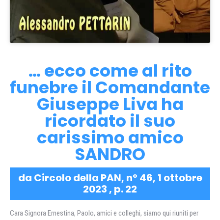
… ecco come al rito
funebre il Comandante
Giuseppe Liva ha
ricordato il suo
carissimo amico
SANDRO
da Circolo della PAN, n° 46, 1 ottobre
2023 , p. 22
Cara Signora Ernestina, Paolo, amici e colleghi, siamo qui riuniti per