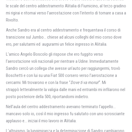
le scale del centro addestramento Alitalia di Fiumicino, al terzo gradino
mi rigirai e ritornai verso l’aerostazione con l’intento di tornare a casa a
Rivolto.
Anche Sandro era al centro addestramento e frequentava il corso di
transizione sul Jumbo… chiese ad alcuni colleghi del mio corso dove
ero, per salutarmi ed augurarmi un felice ingresso in Alitalia.
L’amico Angelo Boscolo gli rispose che ero fuggito verso
l’aerostazione voli nazionali per rientrare a Udine. Immediatamente
Sandro cercò un collega che avesse un’auto per raggiungermi, trovò
Boschetti e con lui su una Fiat 500 corsero verso l’aerostazione a
cercarmi. Mi trovarono e con la frase “
Dove ti va mona!
“. Mi
strappò letteralmente la valigia dalle mani ed entrambi mi infilarono nel
posto posteriore della 500, riportandomi indietro.
Nell’aula del centro addestramento avevano terminato l’appello…
mancavo solo io, così il mio ingresso fu salutato con uno scrosciante
applauso e… iniziai il mio lavoro in Alitalia.
L’altruismo, la lungimiranza e la determinazione di Sandro cambiarono