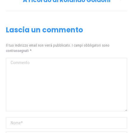
A ricordo di Rolando Goldoni
Prossimo
post:
Lascia un commento
Il tuo indirizzo email non verrà pubblicato. I campi obbligatori sono
contrassegnati
*
Commento
Nome *