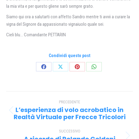
la mia vita e per questo gliene sarò sempre grato.
Siamo qui ora a salutarti con affetto Sandro mentre ti avvii a curare la
vigna del Signore da appassionato vignaiuolo quale sei.
Cieli blu… Comandante PETTARIN
Condividi questo post
Condividi
Condividi
Condividi
Condividi
su
su
su
su
Facebook
X
Pinterest
WhatsApp
Naviga
PRECEDENTE
tra
L’esperienza di volo acrobatico in
Post
i
Realtà Virtuale per Frecce Tricolori
precedente:
post
SUCCESSIVO