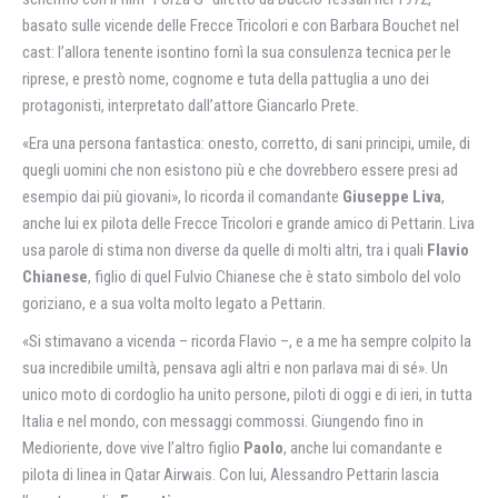
basato sulle vicende delle Frecce Tricolori e con Barbara Bouchet nel
cast: l’allora tenente isontino fornì la sua consulenza tecnica per le
riprese, e prestò nome, cognome e tuta della pattuglia a uno dei
protagonisti, interpretato dall’attore Giancarlo Prete.
«Era una persona fantastica: onesto, corretto, di sani principi, umile, di
quegli uomini che non esistono più e che dovrebbero essere presi ad
esempio dai più giovani», lo ricorda il comandante
Giuseppe Liva
,
anche lui ex pilota delle Frecce Tricolori e grande amico di Pettarin. Liva
usa parole di stima non diverse da quelle di molti altri, tra i quali
Flavio
Chianese
, figlio di quel Fulvio Chianese che è stato simbolo del volo
goriziano, e a sua volta molto legato a Pettarin.
«Si stimavano a vicenda – ricorda Flavio –, e a me ha sempre colpito la
sua incredibile umiltà, pensava agli altri e non parlava mai di sé». Un
unico moto di cordoglio ha unito persone, piloti di oggi e di ieri, in tutta
Italia e nel mondo, con messaggi commossi. Giungendo fino in
Medioriente, dove vive l’altro figlio
Paolo
, anche lui comandante e
pilota di linea in Qatar Airwais. Con lui, Alessandro Pettarin lascia