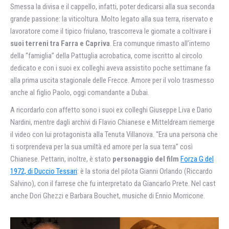
Smessa la divisa e il cappello, infatti, poter dedicarsi alla sua seconda
grande passione: la viticoltura. Molto legato alla sua terra, riservato e
lavoratore come il tipico friulano, trascorreva le giornate a coltivare
i
suoi terreni tra Farra e Capriva
. Era comunque rimasto all’interno
della “famiglia” della Pattuglia acrobatica, come iscritto al circolo
dedicato e con i suoi ex colleghi aveva assistito poche settimane fa
alla prima uscita stagionale delle Frecce. Amore per il volo trasmesso
anche al figlio Paolo, oggi comandante a Dubai.
A ricordarlo con affetto sono i suoi ex colleghi Giuseppe Liva e Dario
Nardini, mentre dagli archivi di Flavio Chianese e Mitteldream riemerge
il video con lui protagonista alla Tenuta Villanova. “Era una persona che
ti sorprendeva per la sua umiltà ed amore per la sua terra” così
Chianese. Pettarin, inoltre, è stato
personaggio del film
Forza G del
1972, di Duccio Tessari
: è la storia del pilota Gianni Orlando (Riccardo
Salvino), con il farrese che fu interpretato da Giancarlo Prete. Nel cast
anche Dori Ghezzi e Barbara Bouchet, musiche di Ennio Morricone.