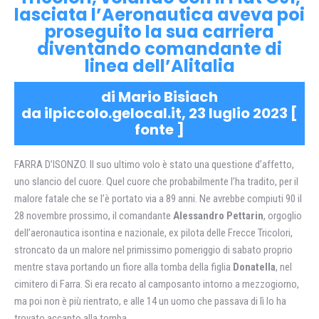
lasciata l’Aeronautica aveva poi
proseguito la sua carriera
diventando comandante di
linea dell’Alitalia
di Mario Bisiach
da ilpiccolo.gelocal.it, 23 luglio 2023 [
fonte
]
FARRA D’ISONZO. Il suo ultimo volo è stato una questione d’affetto,
uno slancio del cuore. Quel cuore che probabilmente l’ha tradito, per il
malore fatale che se l’è portato via a 89 anni. Ne avrebbe compiuti 90 il
28 novembre prossimo, il comandante
Alessandro Pettarin
, orgoglio
dell’aeronautica isontina e nazionale, ex pilota delle Frecce Tricolori,
stroncato da un malore nel primissimo pomeriggio di sabato proprio
mentre stava portando un fiore alla tomba della figlia
Donatella
, nel
cimitero di Farra. Si era recato al camposanto intorno a mezzogiorno,
ma poi non è più rientrato, e alle 14 un uomo che passava di lì lo ha
trovato accanto alla tomba.