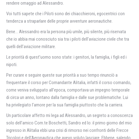
rendere omaggio ad Alessandro.
Voi tutti sapete che i Piloti sono dei chiacchieroni, egocentrici con
tendenza a straparlare delle proprie avventure aeronautiche.
Bene… Alessandro era la persona più umile, più silente, più riservata
che io abbia mai conosciuto sia tra i piloti dell’aviazione civile che tra
quelli dell’aviazione militare.
Le priorità di quest’uomo sono state: i genitori, la famiglia, i figli ed i
nipoti.
Per curare e seguire queste sue priorità a suo tempo rinunciò a
frequentare il corso per Comandante Alitalia, infatti il corso comando,
come veniva sviluppato all’epoca, comportava un impegno temporale
di circa un anno, lontano dalla famiglia e dalle sue problematiche. Lui
ha privilegiato l’amore per la sua famiglia piuttosto che la carriera.
Un particolare affetto mi lega ad Alessandro, un segreto a conoscenza
solo dell’amico Com.te Boschetti, Sandro ed Io: il primo giorno del mio
ingresso in Alitalia ebbi una crisi di rimorso nei confronti delle Frecce
Tricolori e dell’Aeronautica che avevo voluto lasciare. Ebbene, salendo