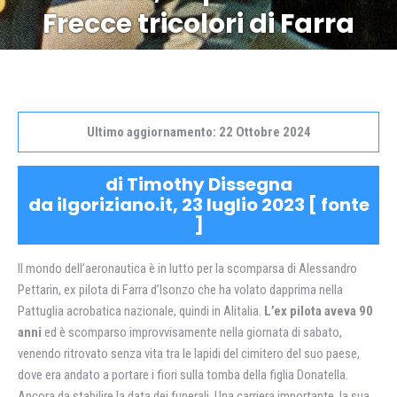
Frecce tricolori di Farra
Ultimo aggiornamento: 22 Ottobre 2024
di Timothy Dissegna
da ilgoriziano.it, 23 luglio 2023 [
fonte
]
Il mondo dell’aeronautica è in lutto per la scomparsa di Alessandro
Pettarin, ex pilota di Farra d’Isonzo che ha volato dapprima nella
Pattuglia acrobatica nazionale, quindi in Alitalia.
L’ex pilota aveva 90
anni
ed è scomparso improvvisamente nella giornata di sabato,
venendo ritrovato senza vita tra le lapidi del cimitero del suo paese,
dove era andato a portare i fiori sulla tomba della figlia Donatella.
Ancora da stabilire la data dei funerali. Una carriera importante, la sua,