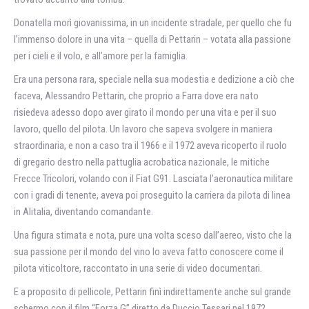
Donatella morì giovanissima, in un incidente stradale, per quello che fu
l’immenso dolore in una vita – quella di Pettarin – votata alla passione
per i cieli e il volo, e all’amore per la famiglia.
Era una persona rara, speciale nella sua modestia e dedizione a ciò che
faceva, Alessandro Pettarin, che proprio a Farra dove era nato
risiedeva adesso dopo aver girato il mondo per una vita e per il suo
lavoro, quello del pilota. Un lavoro che sapeva svolgere in maniera
straordinaria, e non a caso tra il 1966 e il 1972 aveva ricoperto il ruolo
di gregario destro nella pattuglia acrobatica nazionale, le mitiche
Frecce Tricolori, volando con il Fiat G91. Lasciata l’aeronautica militare
con i gradi di tenente, aveva poi proseguito la carriera da pilota di linea
in Alitalia, diventando comandante.
Una figura stimata e nota, pure una volta sceso dall’aereo, visto che la
sua passione per il mondo del vino lo aveva fatto conoscere come il
pilota viticoltore, raccontato in una serie di video documentari.
E a proposito di pellicole, Pettarin finì indirettamente anche sul grande
schermo con il film “Forza G” diretto da Duccio Tessari nel 1972,