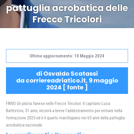
Tu sei qui:
pattuglia acrobatica delle
Frecce Tricolori
Ultimo aggiornamento: 10 Maggio 2024
di Osvaldo Scatassi
da corriereadriatico.it, 9 maggio
2024 [
fonte
]
FANO Un pilota fanese nelle Frecce Tricolori. Il capitano Luca
Battistoni, 31 anni, inizierà a breve l’addestramento per entrare nella
formazione 2025 ed è il quarto marchigiano nei 63 anni della pattuglia
acrobatica nazionale.