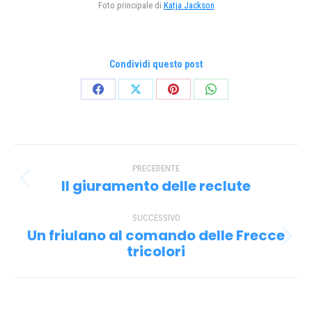
Foto principale di
Katja Jackson
Condividi questo post
Condividi
Condividi
Condividi
Condividi
su
su
su
su
Facebook
X
Pinterest
WhatsApp
Naviga
PRECEDENTE
tra
Il giuramento delle reclute
Post
i
precedente:
SUCCESSIVO
post
Un friulano al comando delle Frecce
Prossimo
tricolori
post: