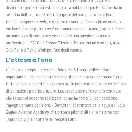
Doti che sono senz’altro tornate utili al momento di seguire la
disciplina rigorosa richiesta a un pilota militare. In più Battistoni ha in
sé il Dna dell’aviatore. È infatti il nipote del compianto Luigi Ferri,
fanese campione di volo, e seguiva il nonno sull’aereo fin da quando
era bambino. Ha potuto così conoscere una realtà aeroportuale che gli
ha permesso di maturare e consolidare una passione divenuta
professione: 107° Club Frecce Tricolori (Battistoni ne è socio), Avio
Club Fano e Flying Work per fare degli esempi.
L’attesa a Fano
«È un po’ di tempo – prosegue Adriatica & Borgo Volley – che
aspettiamo Luca in palestra per incontrare i ragazzi e per raccontarci
tutto della sua incredibile esperienza. Un percorso che sia di esempio e
di ispirazione per il loro futuro. Luca rappresenta l’esempio concreto
che i sogni si possono realizzare, come ha fatto lui, con passione,
impegno e tanta dedizione». Battistoni è istruttore della scuola di volo
Eagles Aviation Academy, che prepara piloti civili e che insieme con
l’Aeroclub vuole riportare le Frecce a Fano.