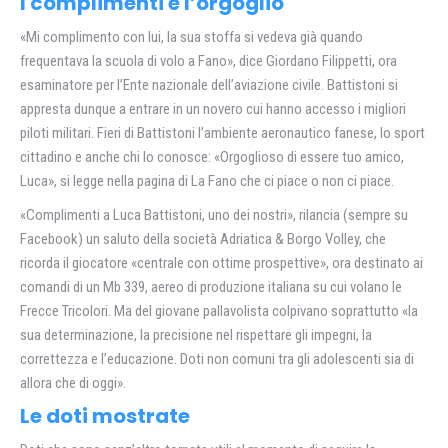
I complimenti e l’orgoglio
«Mi complimento con lui, la sua stoffa si vedeva già quando
frequentava la scuola di volo a Fano», dice Giordano Filippetti, ora
esaminatore per l’Ente nazionale dell’aviazione civile. Battistoni si
appresta dunque a entrare in un novero cui hanno accesso i migliori
piloti militari. Fieri di Battistoni l’ambiente aeronautico fanese, lo sport
cittadino e anche chi lo conosce: «Orgoglioso di essere tuo amico,
Luca», si legge nella pagina di La Fano che ci piace o non ci piace.
«Complimenti a Luca Battistoni, uno dei nostri», rilancia (sempre su
Facebook) un saluto della società Adriatica & Borgo Volley, che
ricorda il giocatore «centrale con ottime prospettive», ora destinato ai
comandi di un Mb 339, aereo di produzione italiana su cui volano le
Frecce Tricolori. Ma del giovane pallavolista colpivano soprattutto «la
sua determinazione, la precisione nel rispettare gli impegni, la
correttezza e l’educazione. Doti non comuni tra gli adolescenti sia di
allora che di oggi».
Le doti mostrate