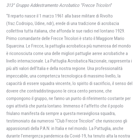
313° Gruppo Addestramento Acrobatico “Frecce Tricolori
”
“Il reparto nasce il 1 marzo 1961 alla base militare di Rivolto
(fraz.Codroipo, Udine, ndr), erede di una tradizione di acrobazia
collettiva tutta italiana, che affonda le sue radici nel lontano 1929.
Primo comandante delle Frecce Tricolori è stato il Maggiore Mario
Squarcina. Le Frecce, la pattuglia acrobatica più numerosa del mondo
è riconosciuta come una delle migliori pattuglie aeree acrobatiche a
livello internazionale. La Pattuglia Acrobatica Nazionale, rappresenta i
più alti valori dell’Italia e della nostra regione. Una professionalità
impeccabile, una competenza tecnologica di massimo livello, la
capacità di essere squadra vincente, lo spirito di sacrificio, il senso del
dovere che contraddistinguono le circa cento persone, che
compongono il gruppo, ne fanno un punto di riferimento costante per
ogni attività che punta lontano. Immenso è l’affetto che il popolo
friulano manifesta da sempre a questa meravigliosa squadra,
testimoniato dai numerosi “Club Frecce Tricolori” che riuniscono gli
appassionati della P.A.N. in Italia e nel mondo. La Pattuglia, anche
durante l’emergenza pandemica da Covid-19, ha tenuto alta la nostra