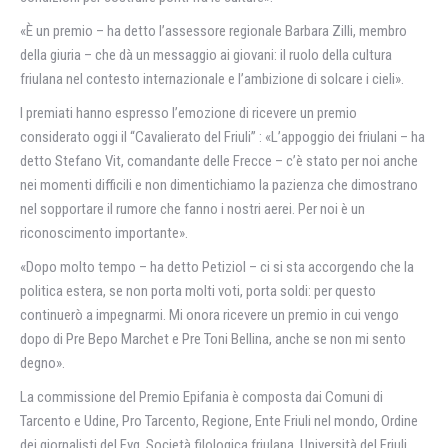
«È un premio – ha detto l’assessore regionale Barbara Zilli, membro
della giuria – che dà un messaggio ai giovani: il ruolo della cultura
friulana nel contesto internazionale e l’ambizione di solcare i cieli».
I premiati hanno espresso l’emozione di ricevere un premio
considerato oggi il “Cavalierato del Friuli” : «L’appoggio dei friulani – ha
detto Stefano Vit, comandante delle Frecce – c’è stato per noi anche
nei momenti difficili e non dimentichiamo la pazienza che dimostrano
nel sopportare il rumore che fanno i nostri aerei. Per noi è un
riconoscimento importante».
«Dopo molto tempo – ha detto Petiziol – ci si sta accorgendo che la
politica estera, se non porta molti voti, porta soldi: per questo
continuerò a impegnarmi. Mi onora ricevere un premio in cui vengo
dopo di Pre Bepo Marchet e Pre Toni Bellina, anche se non mi sento
degno».
La commissione del Premio Epifania è composta dai Comuni di
Tarcento e Udine, Pro Tarcento, Regione, Ente Friuli nel mondo, Ordine
dei giornalisti del Fvg, Società filologica friulana, Università del Friuli.