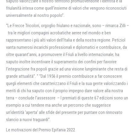
saputo valorizzare il nostro territorio promuovendone l’identità e la
friulanità intesa come quell’insieme di valori che vengono riconosciuti
universalmente al nostro popolo”.
“Le Frecce Tricolori, orgoglio friulano e nazionale, sono – rimarca Zilli –
tra le migliori compagini acrobatiche aeree nel mondo e ben
rappresentano i più alti valori dell’Italia e della nostra regione. Petiziol
vanta numerosi incarichi professionali e diplomatici e contribuisce, da
oltre quarant’anni, a promuovere il Friuli a livello internazionale; ha
saputo inoltre incentivare il superamento dei confini per favorire
l’integrazione fra popoli grazie ad una visione lungimirante che resta di
grande attualità”. “ “Dal 1956 il premio contribuisce a far conoscere
quegli elementi che caratterizzano il Friuli e la sua gente valorizzando i
meriti di chi ha saputo con il proprio impegno dare valore alla nostra
terra – conclude l’assessore – I premiati di queste 67 edizioni sono un
esempio a cui tendere ma anche un percorso che suggerisce
un’identità ‘aperta’ alle sfide del presente per puntare con rinnovato
slancio a nuovi traguardi”.
Le motivazioni del Premio Epifania 2022