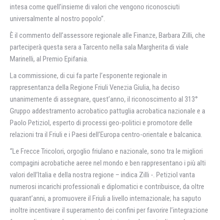
intesa come quell’insieme di valori che vengono riconosciuti
universalmente al nostro popolo”.
È il commento dell’assessore regionale alle Finanze, Barbara Zilli, che
parteciperà questa sera a Tarcento nella sala Margherita di viale
Marinelli, al Premio Epifania.
La commissione, di cui fa parte l’esponente regionale in
rappresentanza della Regione Friuli Venezia Giulia, ha deciso
unanimemente di assegnare, quest’anno, il riconoscimento al 313°
Gruppo addestramento acrobatico pattuglia acrobatica nazionale e a
Paolo Petiziol, esperto di processi geo-politici e promotore delle
relazioni tra il Friuli e i Paesi dell’Europa centro-orientale e balcanica.
“Le Frecce Tricolori, orgoglio friulano e nazionale, sono tra le migliori
compagini acrobatiche aeree nel mondo e ben rappresentano i più alti
valori dell’Italia e della nostra regione – indica Zilli -. Petiziol vanta
numerosi incarichi professionali e diplomatici e contribuisce, da oltre
quarant’anni, a promuovere il Friuli a livello internazionale; ha saputo
inoltre incentivare il superamento dei confini per favorire l’integrazione