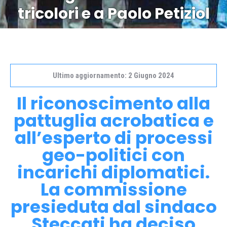
tricolori e a Paolo Petiziol
Ultimo aggiornamento: 2 Giugno 2024
Il riconoscimento alla
pattuglia acrobatica e
all’esperto di processi
geo-politici con
incarichi diplomatici.
La commissione
presieduta dal sindaco
Steccati ha deciso