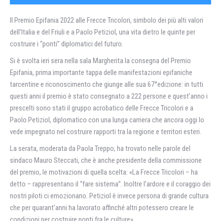
Il Premio Epifania 2022 alle Frecce Tricolori, simbolo dei più alti valori
dell’Italia e del Friuli e a Paolo Petiziol, una vita dietro le quinte per
costruire i “ponti” diplomatici del futuro.
Si è svolta ieri sera nella sala Margherita la consegna del Premio
Epifania, prima importante tappa delle manifestazioni epifaniche
tarcentine e riconoscimento che giunge alle sua 67°edizione: in tutti
questi anni il premio è stato consegnato a 222 persone e quest’anno i
prescelti sono stati il gruppo acrobatico delle Frecce Tricolori e a
Paolo Petiziol, diplomatico con una lunga carriera che ancora oggi lo
vede impegnato nel costruire rapporti tra la regione e territori esteri.
La serata, moderata da Paola Treppo, ha trovato nelle parole del
sindaco Mauro Steccati, che è anche presidente della commissione
del premio, le motivazioni di quella scelta: «La Frecce Tricolori – ha
detto – rappresentano il “fare sistema”. Inoltre l’ardore e il coraggio dei
nostri piloti ci emozionano. Petiziol è invece persona di grande cultura
che per quarant’anni ha lavorato affinché altri potessero creare le
condizioni per costruire ponti fra le culture».