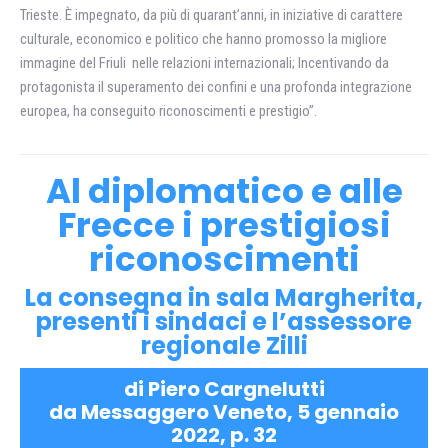
Trieste. È impegnato, da più di quarant’anni, in iniziative di carattere
culturale, economico e politico che hanno promosso la migliore
immagine del Friuli nelle relazioni internazionali; Incentivando da
protagonista il superamento dei confini e una profonda integrazione
europea, ha conseguito riconoscimenti e prestigio”.
Al diplomatico e alle
Frecce i prestigiosi
riconoscimenti
La consegna in sala Margherita,
presenti i sindaci e l’assessore
regionale Zilli
di Piero Cargnelutti
da Messaggero Veneto, 5 gennaio
2022, p. 32