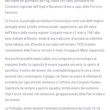
dell’ordine dei giornalisti del Fvg, Valter Pezzarini, presidente del
Comitato regionale dell’Unpli e Nazareno Orsini a capo della Pro loco
Tarcento.
Le Frecce, la pattuglia acrobatica riconosciuta come una delle migliori
pattuglie aeree a livello internazionale, rappresenta i più alti valori
dell’Italia e della nostra regione. Il reparto nasce il 1 marzo 1961 alla
base militare di Rivolto, erede di una tradizione di acrobazia collettiva
tutta italiana, che affonda le sue radici nel lontano 1929 (il primo
comandante delle Frecce tricolori è stato il maggiore Mario Squarcina).
Una professionalità impeccabile, una competenza tecnologica di
massimo livello, la capacità di essere squadra vincente, lo spirito di
sacrificio, il senso del dovere che contraddistinguono le circa cento
persone che compongono il gruppo, ne fanno un punto di riferimento
costante per ogni attività. Immenso è l’affetto che il popolo friulano
manifesta da sempre a questa squadra, testimoniato dai numerosi
Club Frecce tricolori che riuniscono gli appassionati della Pan in Italia e
nel mondo.
La Pattuglia, anche durante l’emergenza pandemica da Covid-19, ha