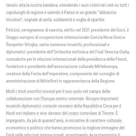
tenuto alta la nostra bandiera, stendendo i suoi colori nei cieli su tutti i
capoluoghi di regione e unendo il Paese in un grande “abbraccio
tricolore”, segnale di unità, solidarietà e voglia di ripartire.
Petiziol, cervignanese di nascita, eletto nel 2021 presidente del Gect, il
Gruppo europeo di cooperazione internazionale Gorizia Nova Goriza
Šempeter-Vrtojba, vanta numerosi incarichi, professionali e
diplomatici: presidente dell’Orchestra sinfonica del Friuli Venezia Giulia,
consulente per le relazioni internazionali della presidenza della Finest,
fondatore e presidente dell’associazione culturale Mitteleuropa,
creatore della Festa dell’imperatore, componente del consiglio di
amministrazione di Mittelfest in rappresentanza della Regione.
Molti i titoli onorifici ricevuti per il suo ruolo nel campo della
collaborazione con l’Europa centro-orientale. Ricopre importanti
incarichi diplomatici: console onorario della Repubblica Ceca per il
Nord-est italiano e vice-decano del corpo consolare di Trieste. È
impegnato, da più di quarant’anni, in iniziative di carattere culturale,
economico e politico che hanno promosso la migliore immagine del
Friuli nelle relazioni internazionali, incentivando da protagonista il