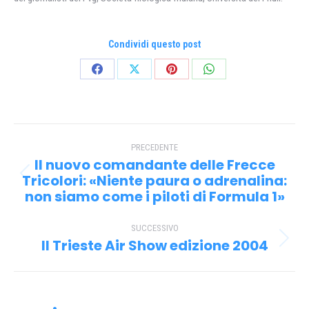
Condividi questo post
Condividi
Condividi
Condividi
Condividi
su
su
su
su
Facebook
X
Pinterest
WhatsApp
Naviga
PRECEDENTE
tra
Il nuovo comandante delle Frecce
i
Tricolori: «Niente paura o adrenalina:
Post
non siamo come i piloti di Formula 1»
precedente:
post
SUCCESSIVO
Il Trieste Air Show edizione 2004
Prossimo
post: