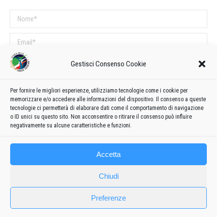
Nome *
Email *
Sito web
Gestisci Consenso Cookie
Per fornire le migliori esperienze, utilizziamo tecnologie come i cookie per
COMMENTI SUL POST
memorizzare e/o accedere alle informazioni del dispositivo. Il consenso a queste
tecnologie ci permetterà di elaborare dati come il comportamento di navigazione
Questo sito utilizza Akismet per ridurre lo spam.
Scopri come vengono
o ID unici su questo sito. Non acconsentire o ritirare il consenso può influire
elaborati i dati derivati dai commenti
.
negativamente su alcune caratteristiche e funzioni.
Accetta
Chiudi
Preferenze