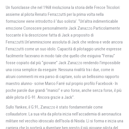
Un fuoriclasse che nel 1968 rivoluziona la storia delle Frecce Tricolori:
assieme al pilota Renato Ferrazzutti per la prima volta nella
formazione viene introdotto il ‘duo solista’. “Un’altra indimenticabile
emozione Conoscere personalmente Jack Zanazzo.Particolarmente
toccante è la descrizione fatta di Jack a proposito di
Ferrazzutti.Un’ammirazione assoluta di Jack che vedeva e vede ancora
Ferrazzutti come un suo idolo. Capacità di pilotaggio uniche espresse
facilmente facevano in modo tale che quello che esiguiva “Ferrau”
fosse copiato dal più “giovane” Jack Zanazzo rendendo l’impossibile
una cosa semplice da eseguire. Nessuna rivalità tra i due, come in
alcuni commenti mi era parso di captare, solo un bellissimo rapporto
maestro alunno- scrive Marco Farré sul proprio profilo Facebook- In
poche parole due grandi “manici” e uno forse, anche senza forse, il più
abile pilota d G-91. Ancora grazie a Jack”.
Sullo Yankee, il G.91, Zanazzo è stato fondamentale come
collaudatore. La sua vita da pilota inizia nell’accademia di aeronautica
militare nel vecchio idroscalo dell’Isola di Nisida. Lì si forma e inizia una
carriera che lo porterà a diventare ben presto il più giovane pilota del