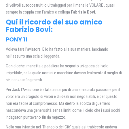
di velivoli autocostruiti o ultraleggeri per il mensile VOLARE , quasi
sempre in coppia con l’amico e collega
Fabrizio Bovi.
Qui il ricordo del suo amico
Fabrizio Bovi:
PONY 11
Voleva fare l’aviatore. E lo ha fatto alla sua maniera, lasciando
nell’azzurro una scia di leggenda.
Con cloche, manetta e pedaliera ha segnato un’epoca del volo
irripetibile, nella quale uomini e macchine davano lealmente il meglio di
sé, senza infingimenti.
Per Jack l’Aviazione è stata assai più di una smisurata passione per il
volo: era un crogiolo di valori e di ideali non negoziabili, e per questo
non era facile al compromesso. Ma dietro la scorza di guerriero
nascondeva una generosità senza limiti come il cielo che i suoi occhi
indagatori puntavano fin da ragazzo.
Nella sua infanzia nel ‘Triangolo del Ciò’ qualsiasi trabiccolo andava