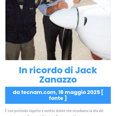
In ricordo di Jack
Zanazzo
da tecnam.com, 16 maggio 2025 [
fonte
]
È con profondo rispetto e sentito dolore che ricordiamo la vita del