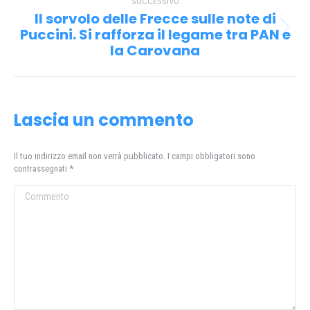
SUCCESSIVO
Il sorvolo delle Frecce sulle note di
Puccini. Si rafforza il legame tra PAN e
Prossimo
la Carovana
post:
Lascia un commento
Il tuo indirizzo email non verrà pubblicato. I campi obbligatori sono
contrassegnati
*
Commento