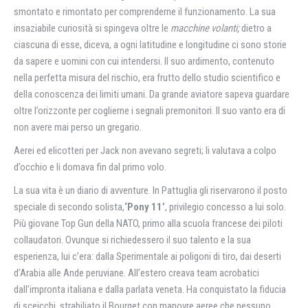
smontato e rimontato per comprenderne il funzionamento. La sua
insaziabile curiosità si spingeva oltre le
macchine volanti;
dietro a
ciascuna di esse, diceva, a ogni latitudine e longitudine ci sono storie
da sapere e uomini con cui intendersi. Il suo ardimento, contenuto
nella perfetta misura del rischio, era frutto dello studio scientifico e
della conoscenza dei limiti umani. Da grande aviatore sapeva guardare
oltre l’orizzonte per coglierne i segnali premonitori. Il suo vanto era di
non avere mai perso un gregario.
Aerei ed elicotteri per Jack non avevano segreti; li valutava a colpo
d’occhio e li domava fin dal primo volo.
La sua vita è un diario di avventure. In Pattuglia gli riservarono il posto
speciale di secondo solista,
‘Pony 11’
, privilegio concesso a lui solo.
Più giovane Top Gun della NATO, primo alla scuola francese dei piloti
collaudatori. Ovunque si richiedessero il suo talento e la sua
esperienza, lui c’era: dalla Sperimentale ai poligoni di tiro, dai deserti
d’Arabia alle Ande peruviane. All’estero creava team acrobatici
dall’impronta italiana e dalla parlata veneta. Ha conquistato la fiducia
di sceicchi, strabiliato il Bourget con manovre aeree che nessuno