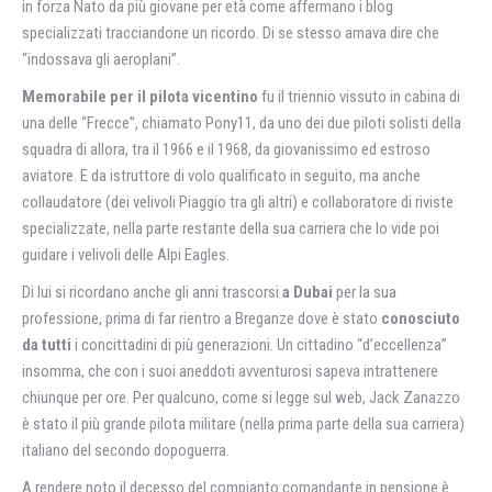
in forza Nato da più giovane per età come affermano i blog
specializzati tracciandone un ricordo. Di se stesso amava dire che
“indossava gli aeroplani”.
Memorabile per il pilota vicentino
fu il triennio vissuto in cabina di
una delle “Frecce”, chiamato Pony11, da uno dei due piloti solisti della
squadra di allora, tra il 1966 e il 1968, da giovanissimo ed estroso
aviatore. E da istruttore di volo qualificato in seguito, ma anche
collaudatore (dei velivoli Piaggio tra gli altri) e collaboratore di riviste
specializzate, nella parte restante della sua carriera che lo vide poi
guidare i velivoli delle Alpi Eagles.
Di lui si ricordano anche gli anni trascorsi
a Dubai
per la sua
professione, prima di far rientro a Breganze dove è stato
conosciuto
da tutti
i concittadini di più generazioni. Un cittadino “d’eccellenza”
insomma, che con i suoi aneddoti avventurosi sapeva intrattenere
chiunque per ore. Per qualcuno, come si legge sul web, Jack Zanazzo
è stato il più grande pilota militare (nella prima parte della sua carriera)
italiano del secondo dopoguerra.
A rendere noto il decesso del compianto comandante in pensione è