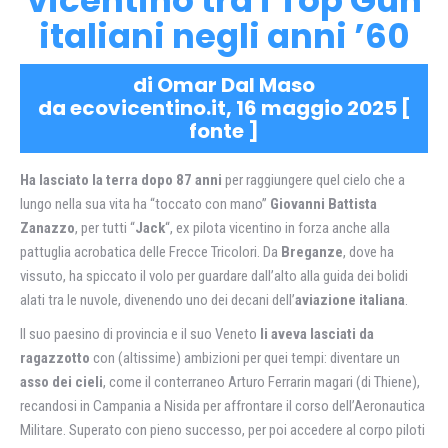
vicentino tra i Top Gun
italiani negli anni ’60
di Omar Dal Maso
da ecovicentino.it, 16 maggio 2025 [
fonte
]
Ha lasciato la terra dopo 87 anni
per raggiungere quel cielo che a
lungo nella sua vita ha “toccato con mano”
Giovanni Battista
Zanazzo
, per tutti “
Jack
“, ex pilota vicentino in forza anche alla
pattuglia acrobatica delle Frecce Tricolori. Da
Breganze
, dove ha
vissuto, ha spiccato il volo per guardare dall’alto alla guida dei bolidi
alati tra le nuvole, divenendo uno dei decani dell’
aviazione italiana
.
Il suo paesino di provincia e il suo Veneto
li aveva lasciati da
ragazzotto
con (altissime) ambizioni per quei tempi: diventare un
asso dei cieli
, come il conterraneo Arturo Ferrarin magari (di Thiene),
recandosi in Campania a Nisida per affrontare il corso dell’Aeronautica
Militare. Superato con pieno successo, per poi accedere al corpo piloti