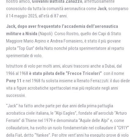
nostro amico,
Giovanni Battista Zanazzo
, affettuosamente
conosciuto da tutta la comunità aeronautica come
Jack
, scomparso
il 14 maggio 2025, all’età di 87 anni.
Jack, dopo aver frequentato l’accademia dell’aeronautica
militare a Nisida
(Napoli) Corso Rostro, quello dei Capi di Stato
Maggiore Mario Arpino e Andrea Fornasiero, è stato il più giovane
pilota “Top Gun” della Nato nonché pilota sperimentatore al reparto
sperimentale di volo.
Istruttore di volo per molti anni, alcuni trascorsi anche a Dubai, dal
1966 al 1968
è stato pilota delle “Frecce Tricolori”
con il nome
Pony 11
e nel 1968 fu solista insieme a Renato Ferrazzuti: il duo diede
vita a figure acrobatiche spettacolari mai più replicate negli anni
successivi.
“Jack” ha fatto anche parte per due anni della prima pattuglia
acrobatica civile italiana, le “Alpi Eagles”, fondate all’aeroclub “Arturo
Ferrarin” di Thiene nel 1979 e denominata “Aquile delle Alpi” e, come
collaudatore, ha svolto un ruolo fondamentale nel collaudare il “G91Y”
della Fiat, detto “Yankee”. Per oltre vent’anni ha eseguito prove di volo