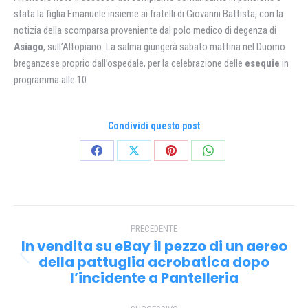
stata la figlia Emanuele insieme ai fratelli di Giovanni Battista, con la
notizia della scomparsa proveniente dal polo medico di degenza di
Asiago
, sull’Altopiano. La salma giungerà sabato mattina nel Duomo
breganzese proprio dall’ospedale, per la celebrazione delle
esequie
in
programma alle 10.
Condividi questo post
Condividi
Condividi
Condividi
Condividi
su
su
su
su
Facebook
X
Pinterest
WhatsApp
Naviga
PRECEDENTE
tra
In vendita su eBay il pezzo di un aereo
i
della pattuglia acrobatica dopo
Post
l’incidente a Pantelleria
precedente:
post