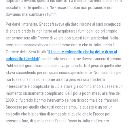
popolare avevamo questo filo diretto. La linea del Governo italiano era
assolutamente quella che “le Frecce Tricolori non potranno e non
dovranno mai cambiare i fumi”.
Per darvi l’intensità, Gheddafi aveva già dato l’ordine ai suoi scagnozzi
di andare credo in Inghilterra ad acquistare i fumi con i colori proprio
per permettere alle Frecce di volare con questi fumi particolari. Nella
nostra inconsapevolezza ci rendemmo conto che in Italia, credo Il
Corriere della Sera titolò “
Il tenente colonnello che ha detto di no al
colonnello Gheddafi
“: quel titolo secondo me doveva vincere il premio
Pulitzer del giornalismo perché dava proprio tutto il peso di quello che
stava succedendo per noi quasi inconsapevolmente. Non dico che per
noi fosse una missione come un’altra però era una trasferta
interessante e complicata: la Libia stava già cominciando a passare un
momento sicuramente complicato. Da lì poi a pochi mesi, alla fine del
2009, ci fu credo il primo intervento se non ricordo male dei francesi.
Successe poi quello che tutti conosciamo… e questo è un po’ un
episodio che è la cartina di tornasole di quello che le Frecce poi
possono fare, di quello che le Frecce fanno in Italia e all’estero.