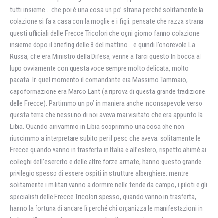
tutti insieme… che poi è una cosa un po’ strana perché solitamente la
colazione si fa a casa con la moglie e i figli: pensate che razza strana
questi ufficiali delle Frecce Tricolori che ogni giorno fanno colazione
insieme dopo il briefing delle 8 del mattino… e quindi l’onorevole La
Russa, che era Ministro della Difesa, venne a farci questo In bocca al
lupo ovviamente con questa voce sempre molto delicata, molto
pacata. In quel momento il comandante era Massimo Tammaro,
capoformazione era Marco Lant (a riprova di questa grande tradizione
delle Frecce). Partimmo un po’ in maniera anche inconsapevole verso
questa terra che nessuno di noi aveva mai visitato che era appunto la
Libia. Quando arrivammo in Libia scoprimmo una cosa che non
riuscimmo a interpretare subito per il peso che aveva: solitamente le
Frecce quando vanno in trasferta in Italia e all’estero, rispetto ahimè ai
colleghi dell’esercito e delle altre forze armate, hanno questo grande
privilegio spesso di essere ospiti in strutture alberghiere: mentre
solitamente i militari vanno a dormire nelle tende da campo, i piloti e gli
specialisti delle Frecce Tricolori spesso, quando vanno in trasferta,
hanno la fortuna di andare lì perché chi organizza le manifestazioni in