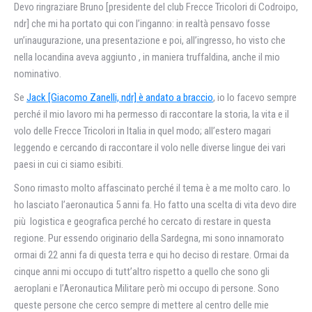
Devo ringraziare Bruno [presidente del club Frecce Tricolori di Codroipo,
ndr] che mi ha portato qui con l’inganno: in realtà pensavo fosse
un’inaugurazione, una presentazione e poi, all’ingresso, ho visto che
nella locandina aveva aggiunto , in maniera truffaldina, anche il mio
nominativo.
Se
Jack [Giacomo Zanelli, ndr] è andato a braccio
, io lo facevo sempre
perché il mio lavoro mi ha permesso di raccontare la storia, la vita e il
volo delle Frecce Tricolori in Italia in quel modo; all’estero magari
leggendo e cercando di raccontare il volo nelle diverse lingue dei vari
paesi in cui ci siamo esibiti.
Sono rimasto molto affascinato perché il tema è a me molto caro. Io
ho lasciato l’aeronautica 5 anni fa. Ho fatto una scelta di vita devo dire
più logistica e geografica perché ho cercato di restare in questa
regione. Pur essendo originario della Sardegna, mi sono innamorato
ormai di 22 anni fa di questa terra e qui ho deciso di restare. Ormai da
cinque anni mi occupo di tutt’altro rispetto a quello che sono gli
aeroplani e l’Aeronautica Militare però mi occupo di persone. Sono
queste persone che cerco sempre di mettere al centro delle mie