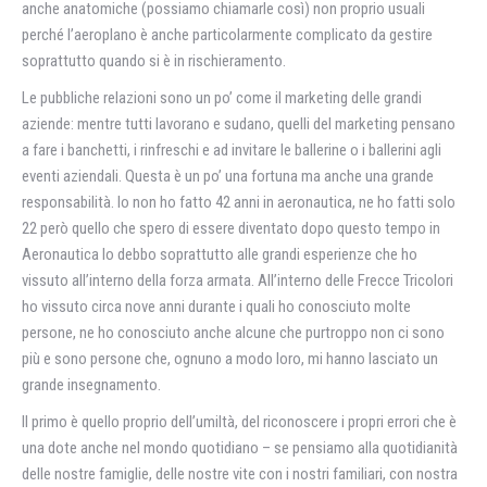
anche anatomiche (possiamo chiamarle così) non proprio usuali
perché l’aeroplano è anche particolarmente complicato da gestire
soprattutto quando si è in rischieramento.
Le pubbliche relazioni sono un po’ come il marketing delle grandi
aziende: mentre tutti lavorano e sudano, quelli del marketing pensano
a fare i banchetti, i rinfreschi e ad invitare le ballerine o i ballerini agli
eventi aziendali. Questa è un po’ una fortuna ma anche una grande
responsabilità. Io non ho fatto 42 anni in aeronautica, ne ho fatti solo
22 però quello che spero di essere diventato dopo questo tempo in
Aeronautica lo debbo soprattutto alle grandi esperienze che ho
vissuto all’interno della forza armata. All’interno delle Frecce Tricolori
ho vissuto circa nove anni durante i quali ho conosciuto molte
persone, ne ho conosciuto anche alcune che purtroppo non ci sono
più e sono persone che, ognuno a modo loro, mi hanno lasciato un
grande insegnamento.
Il primo è quello proprio dell’umiltà, del riconoscere i propri errori che è
una dote anche nel mondo quotidiano – se pensiamo alla quotidianità
delle nostre famiglie, delle nostre vite con i nostri familiari, con nostra