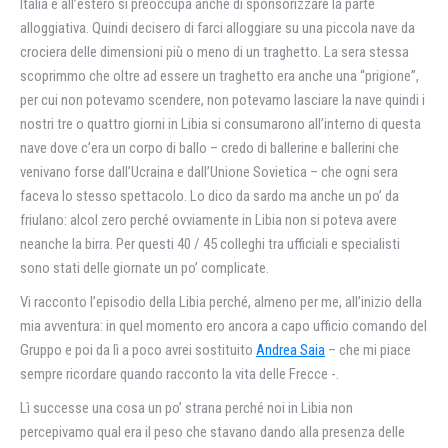
Italia e all’estero si preoccupa anche di sponsorizzare la parte
alloggiativa. Quindi decisero di farci alloggiare su una piccola nave da
crociera delle dimensioni più o meno di un traghetto. La sera stessa
scoprimmo che oltre ad essere un traghetto era anche una “prigione”,
per cui non potevamo scendere, non potevamo lasciare la nave quindi i
nostri tre o quattro giorni in Libia si consumarono all’interno di questa
nave dove c’era un corpo di ballo – credo di ballerine e ballerini che
venivano forse dall’Ucraina e dall’Unione Sovietica – che ogni sera
faceva lo stesso spettacolo. Lo dico da sardo ma anche un po’ da
friulano: alcol zero perché ovviamente in Libia non si poteva avere
neanche la birra. Per questi 40 / 45 colleghi tra ufficiali e specialisti
sono stati delle giornate un po’ complicate.
Vi racconto l’episodio della Libia perché, almeno per me, all’inizio della
mia avventura: in quel momento ero ancora a capo ufficio comando del
Gruppo e poi da lì a poco avrei sostituito
Andrea Saia
– che mi piace
sempre ricordare quando racconto la vita delle Frecce -.
Lì successe una cosa un po’ strana perché noi in Libia non
percepivamo qual era il peso che stavano dando alla presenza delle