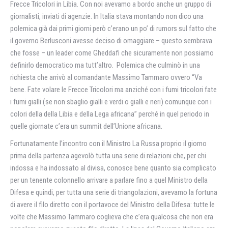
Frecce Tricolori in Libia. Con noi avevamo a bordo anche un gruppo di
giornalisti, inviati di agenzie. In Italia stava montando non dico una
polemica già dai primi giorni però c’erano un po’ di rumors sul fatto che
il governo Berlusconi avesse deciso di omaggiare – questo sembrava
che fosse – un leader come Gheddafi che sicuramente non possiamo
definirlo democratico ma tutt’altro. Polemica che culminò in una
richiesta che arrivò al comandante Massimo Tammaro ovvero “Va
bene. Fate volare le Frecce Tricolori ma anziché con i fumi tricolori fate
i fumi gialli (se non sbaglio gialli e verdi o gialli e neri) comunque con i
colori della della Libia e della Lega africana” perché in quel periodo in
quelle giornate c’era un summit dell’Unione africana.
Fortunatamente l’incontro con il Ministro La Russa proprio il giorno
prima della partenza agevolò tutta una serie di relazioni che, per chi
indossa e ha indossato al divisa, conosce bene quanto sia complicato
per un tenente colonnello arrivare a parlare fino a quel Ministro della
Difesa e quindi, per tutta una serie di triangolazioni, avevamo la fortuna
di avere il filo diretto con il portavoce del Ministro della Difesa: tutte le
volte che Massimo Tammaro coglieva che c’era qualcosa che non era