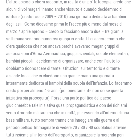
L’altro episodio che vi racconto, in realtà è un po’ fotocopia: credo che
alcuni di voi magari l’hanno anche vissuto è quando decidemmo di
istituire (credo fosse 2009 – 2010) una giornata dedicata ai bambini
degli asili. Come dicevamo prima le Frecce più o meno dal mese di
marzo / aprile aprono – credo lo facciano ancora due – tre giorni a
settimana vengono numerosi gruppi in visita. Lì ci accorgemmo che
c’era qualcosa che non andava perché avevamo magari gruppi di
associazioni d’Arma Aeronautica, gruppi aziendali, scuole elementari,
bambini piccoli… decidemmo di organizzare, anche con l’aiuto lo
dobbiamo riconoscere di tante istituzioni sul territorio e di tante
aziende locali che ci chiedono una grande mano una giornata
interamente dedicata ai bambini della scuola dell’infanzia. Lo facemmo
credo poi per almeno 4-5 anni (poi onestamente non so se questa
iniziativa sia proseguita). Forse una parte politica del paese
giudicherebbe tale iniziativa quasi propagandistica e con dei richiami
verso il mondo militare ma che in realtà, pur essendo all’interno di una
base militare, tutto sembra tranne che inneggiare alla guerra e al
periodo bellico. Immaginate di vedere 20 / 30 / 40 scuolabus arrivare
tutti insieme all’interno dell’aeroporto, organizzare la merenda per i