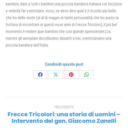
bambini, dare a tutti i bambini una piccola bandiera italiana col tricolore
e vederla far sventolare: ecco, se devo dirvi qual è il ricordo più bello
che ho delle visite (al di là magari di tante personalità che ho avuto la
fortuna di incontrare in questi nove anni di Frecce Tricolori), il più bel
momento è vedere quei bambini che con grande spensieratezza,
mentre gli aeroplani decollavano davanti a noi, sventolavano una
piccola bandiera dell’Italia.
Condividi questo post
Condividi
Condividi
Condividi
Condividi
su
su
su
su
Facebook
X
Pinterest
WhatsApp
Naviga
PRECEDENTE
tra
Frecce Tricolori: una storia di uomini –
Post
i
Intervento del gen. Giacomo Zanelli
precedente: