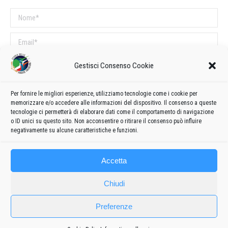
Nome *
Email *
Sito web
Gestisci Consenso Cookie
Per fornire le migliori esperienze, utilizziamo tecnologie come i cookie per
COMMENTI SUL POST
memorizzare e/o accedere alle informazioni del dispositivo. Il consenso a queste
tecnologie ci permetterà di elaborare dati come il comportamento di navigazione
Questo sito utilizza Akismet per ridurre lo spam.
Scopri come vengono
o ID unici su questo sito. Non acconsentire o ritirare il consenso può influire
elaborati i dati derivati dai commenti
.
negativamente su alcune caratteristiche e funzioni.
Accetta
Chiudi
Preferenze