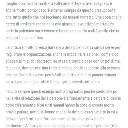
moglie, con i vostri mariti -: a volte ammettere di aver sbagliato è
anche molto complicato. Partiamo sempre da questo presupposto
che tutto quello che noi facciamo sia magari corretto. Una cosa che io
cerco di predicare anche nelle mie giornate lavorative è mettere da
parte la polemica ma crescere e far crescere nella realtà quello che io
chiamo il senso critico.
La critica è molto diversa dal senso della polemica, la critica serve per
migliorare le organizzazioni, anche le modalità relazionali: come dico
spesso ai miei collaboratori, se stasera torno a casa con un po’ di mal
di pancia, domani mattina forse è meglio che lo racconto alla persona
che me l’ha fatto venire perché altrimenti quel mal di pancia domani
sera diventa una gastrite e fra due giorni diventa un’ulcera.
Faccio sempre questi esempi molto pragmatici perché credo che poi
nella vita di relazione delle persone sia fondamentale cercare di dirsi le
cose chiaramente. Non tutti magari hanno la dote di essere molto
bravi a parlare, non tutti hanno magari la dote di essere molto bravi a
scrivere, però tutti, per fortuna, siamo in grado di provare dei
sentimenti. Allora quello che io suggerisco sempre alle persone (e le