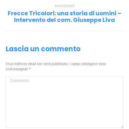
post
SUCCESSIVO
Frecce Tricolori: una storia di uomini –
Prossimo
Intervento del com. Giuseppe Liva
post:
Lascia un commento
Il tuo indirizzo email non verrà pubblicato. I campi obbligatori sono
contrassegnati
*
Commento