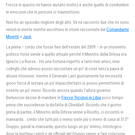
Frecce in questo mi hanno aiutato molto) è anche quello di condividere
le emozioni che le persone ci trasmettono.
Non ho un episodio migliore degli altri. Ve ne racconto due che mi sono
venuti in mente mentre ascoltavo le storie raccontate dal
Comandante
Moretti
e
Jack
.
La prima – credo che fosse fine dell’estate del 2009 – in un momento
politico forse simile a quello attuale perché il Ministro della Difesa era
Ignazio La Russa… Ho una fortuna rispetto a tanti miei amici, miei
colleghi che adesso posso raccontare un po’ di cose senza paura di
alcune ritorsioni: mentre il Generale Lant giustamente ha necessità
gioco forza di restare un po’ impacchettato io posso permettermi di
esserlo un po’ meno. Ricordo ancora quando l’allora governo
Berlusconi decise di mandare le
Frecce Tricolori in Libia
poco tempo
prima che succedesse la disfatta di Gheddafi. Ricordo che il giorno
prima di partire, il Ministro della Difesa venne a Rivolto, ci incontrò in
mansarda… credo che tutti più o meno siate più o meno di casa al 313°
Gruppo, quindi la mansarda, questo luogo un po’ intimo, mitologico
dove la mattina i piloti e gli ufficiali del Gruppo vanno a fare colazione