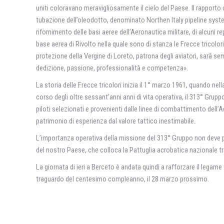
uniti coloravano meravigliosamente il cielo del Paese. Il rapporto c
tubazione dell’oleodotto, denominato Northen Italy pipeline system
rifornimento delle basi aeree dell’Aeronautica militare, di alcuni rep
base aerea di Rivolto nella quale sono di stanza le Frecce tricol
protezione della Vergine di Loreto, patrona degli aviatori, sarà s
dedizione, passione, professionalità e competenza».
La storia delle Frecce tricolori inizia il 1° marzo 1961, quando 
corso degli oltre sessant’anni anni di vita operativa, il 313° Grup
piloti selezionati e provenienti dalle linee di combattimento dell
patrimonio di esperienza dal valore tattico inestimabile.
L’importanza operativa della missione del 313° Gruppo non deve per
del nostro Paese, che colloca la Pattuglia acrobatica nazionale tr
La giornata di ieri a Berceto è andata quindi a rafforzare il legame tr
traguardo del centesimo compleanno, il 28 marzo prossimo.