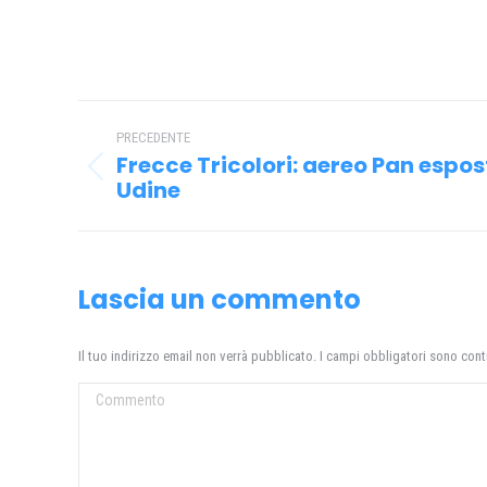
Naviga
PRECEDENTE
tra
Frecce Tricolori: aereo Pan espos
Post
i
Udine
precedente:
post
Lascia un commento
Il tuo indirizzo email non verrà pubblicato. I campi obbligatori sono con
Commento