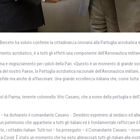
Berceto ha voluto conferire la cittadinanza onoraria alla Pattuglia acrobatica n
o acrobatico, è a tutti gli effetti una componente dell’Aeronautica militare, da
i stima e ringraziamento per i piloti della Pan: «Questo è un momento di grande
del nostro Paese, la Pattuglia acrobatica nazionale dell’Aeronautica militare, 
le sfide ma anche di affascinare. Una grande eccellenza italiana che, come tutta 
ol di Parma, tenente colonnello Vito Casano, che a nome della pattuglia e dell’A
e – ha dichiarato il comandante Casano -. Desidero esprimere al sindaco ed alla
un patrimonio che appartiene a tutti gli italiani ed è fondamentale rafforzare il 
ente, i cittadini italiani. Tutti noi – ha proseguito – il Comandante Casano – 
a Covid. È stato un momento che ha visto abbracciati tutti gli italiani alla no