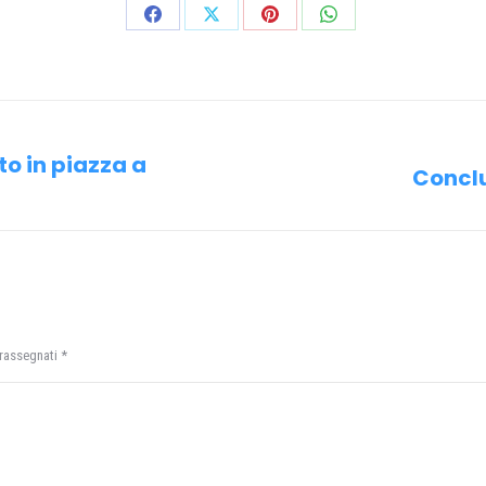
Condividi
Condividi
Condividi
Condividi
su
su
su
su
Facebook
X
Pinterest
WhatsApp
to in piazza a
Conclu
Prossimo
post:
trassegnati
*