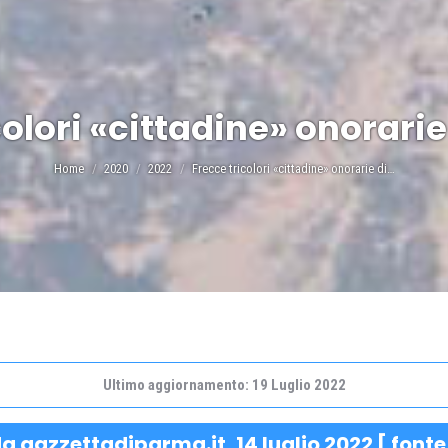
colori «cittadine» onorarie
Tu sei qui:
Home
2020
2022
Frecce tricolori «cittadine» onorarie di…
Ultimo aggiornamento: 19 Luglio 2022
a gazzettadiparma.it, 14 luglio 2022 [
fonte