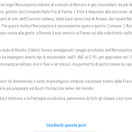
he lega l’Aeronautica militare al comune di Berceto è già consolidato da più di 6
, gestito dal Comando Rete Pol di Parma. L’Ente è deputato alla ricezione, allo
arti di volo dell’Esercito italiano, della base aerea Usa di Aviano, dei reparti Nat
ori. Per questi motivi l’Aeronautica è sinceramente grata a questo Comune. L’A
empre vicina alla gente, offrendo il suo servizio al Paese ed alla collettività,
nella sede di Rivolto (Udine) furono amalgamati i gruppi acrobatici dell’Aerona
po ha impiegato diversi tipi di aeromobile; dall’F-86E al G-91, per approdare ne
’Aeronautica militare, non è fine a sé stesso, ma permette di perfezionare le ca
ò far dimenticare il ruolo di prestigioso simbolo nazionale svolto dalle Frecce
a le più preparate ed illustri formazioni aeree del mondo.
a il territorio e la Pattuglia acrobatica, patrimonio di tutti gli italiani, così com
Condividi questo post