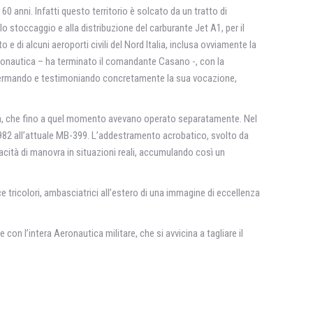
0 anni. Infatti questo territorio è solcato da un tratto di
 stoccaggio e alla distribuzione del carburante Jet A1, per il
o e di alcuni aeroporti civili del Nord Italia, inclusa ovviamente la
eronautica – ha terminato il comandante Casano -, con la
 riaffermando e testimoniando concretamente la sua vocazione,
utica, che fino a quel momento avevano operato separatamente. Nel
l 1982 all’attuale MB-399. L’addestramento acrobatico, svolto da
pacità di manovra in situazioni reali, accumulando così un
 tricolori, ambasciatrici all’estero di una immagine di eccellenza
e con l’intera Aeronautica militare, che si avvicina a tagliare il