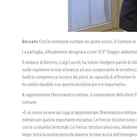
Berceto
Con la cerimonia svoltasi nei giorni scorsi, il Comune di 
La pattuglia, ufficialmente designata come 313° Gruppo addestrament
Il sindaco di Berceto, Luigi Lucchi, ha voluto rivolgere parole d
vuole esprimere la sua vicinanza ad una componente di eccellenza 
livelli la competenza tecnica dei piloti, la capacità di affrontare 
ha voluto ribadirlo con questa iniziativa per noi importante».
A rappresentare l’Aeronautica militare, il comandante della Rete P
comune.
«È un onore essere qui oggi a rappresentare l’Aeronautica militar
militare per questa importante iniziativa. Le Frecce tricolori sono 
con le comunità territoriali. Le Frecce tricolori uniscono, idealm
lungo tutta la nostra penisola durante la fase acuta dell’emergenz