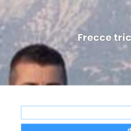
Frecce tri
d