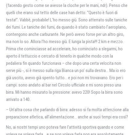
(facendo gesto come se avesse la cloche per le mani, ndr). Penso che
quelli che erano sul tetto delle case han detto: “Questo è fuori di
testa!”. Vabbè, probabile! L’ho messo giù. Sono atterrato sulle taniche
dei fumi. Le taniche dei fumi, da quando è stato cambiato l’aeroplano,
contengono anche carburante. Ne però avevo forse per un altro giro,
ma non lo so. Allora l’ho messo giù. E lunga la pista!!! 2 km e mezzo.
Prima che cominciasse ad accelerare, ho cominciato a slegarmi, ho
aperto il tettuccio e cercato di tenerlo in qualche modo con la
pedaliera fin quando funzionava – che dopo una certa velocita non
serve più -, si è messo sulla riga Bianca un po’ sulla destra… Ma io ero
già uscito, avevo già spento tutto… e poi non mi trovavano. Ero per i
campi: sono andato al bar nel Circolo ufficiale e mi sono preso una
birra. Mi hanno misurato la pressione: avevo 220! Sopo la birra sono
arrivato a 140.
– Un’altra cosa che parlando di birra: adesso si fa molta attenzione alla
preparazione atletica, all’alimentazione… anche ai suoi tempi era così?
No, ai nostri tempi uno poteva fare l’attività sportiva quando e come
voleva se voleva farla… e se non voleva farla non era assolutamente