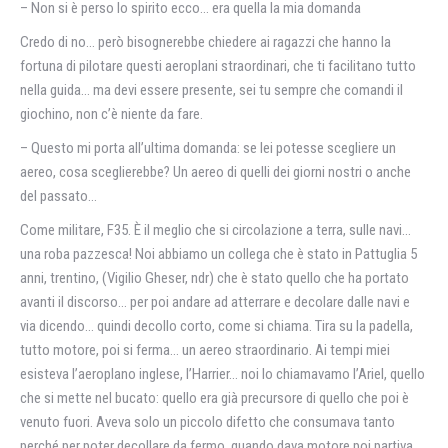
– Non si è perso lo spirito ecco… era quella la mia domanda
Credo di no… però bisognerebbe chiedere ai ragazzi che hanno la
fortuna di pilotare questi aeroplani straordinari, che ti facilitano tutto
nella guida… ma devi essere presente, sei tu sempre che comandi il
giochino, non c’è niente da fare.
– Questo mi porta all’ultima domanda: se lei potesse scegliere un
aereo, cosa sceglierebbe? Un aereo di quelli dei giorni nostri o anche
del passato…
Come militare, F35. È il meglio che si circolazione a terra, sulle navi…
una roba pazzesca! Noi abbiamo un collega che è stato in Pattuglia 5
anni, trentino, (Vigilio Gheser, ndr) che è stato quello che ha portato
avanti il discorso… per poi andare ad atterrare e decolare dalle navi e
via dicendo… quindi decollo corto, come si chiama. Tira su la padella,
tutto motore, poi si ferma… un aereo straordinario. Ai tempi miei
esisteva l’aeroplano inglese, l’Harrier… noi lo chiamavamo l’Ariel, quello
che si mette nel bucato: quello era già precursore di quello che poi è
venuto fuori. Aveva solo un piccolo difetto che consumava tanto
perché per poter decollare da fermo, quando dava motore poi partiva