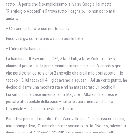
fatto… A parte che è semplicissimo: si va su Google, lei mette
“Piergiorgio Accorsi” e lì trova tutto il deghejo… Io non sono mai
andato…
– Ci sono delle foto sue molto carine
Ecco vedi già cominciano adesso con le foto…
– L’idea della bandana
La bandana… lì eravamo nell’86, Stati Uniti, a New York… come si
chiama il posto… fu la prima manifestazione che iniziò il nostro giro
che peraltro un certo signor Zanovello che era il mio corrisposto – io
facevo il 5, lui faceva il 4 – giocavamo a squash… Ad un certo punto, ha
deciso di darmi una racchettata e mi ha massacrato un occhio!!!
Eravamo in una base americana… a Maguire… Allora mi ha preso e
portato all’ospedale della base – tutte le basi americane hanno
l’ospedale – … C’era un bestione di nero….
Parentesi per dire il ricordo… Gigi Zanovello che è un carissimo amico,
mio corrispettivo, 41 anni che ci conosciamo, mi fa: “Nonno, adesso ti