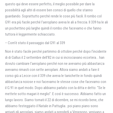
questo qui deve essere perfetto, il meglio possibile per dare la
possibilità agli altri di essere ben consci di quello che stanno
guardando. Soprattutto perché rende le cose più facili. Il rombo col
G91 era più facile perché l’aeroplano aveva le ali a freccia. Il 339 ha le ali
un pochettino più larghe quindi il rombo che facevamo e che fanno
tuttora è leggermente schiacciato.
– Com’è stato il passaggio dal G91 al 339
Non è stato facile perché partimmo di ottobre perché dopo l’incidente
di di Gallus il 2 settembre dell’82 in cui si incrociavano eccetera… han
dovuto cambiare l’aeroplano perché non ne avevamo più abbastanza
avevamo rimasti con sette aeroplani. Allora siamo andati a fare il
corso giù a Lecce con il 339 che aveva le tanichette in fondo quindi
abbastanza noiose e noi facevamo le stesse cose che facevamo con
il G.91 in quel modo. Dopo abbiamo parlato con la ditta e detto: “Se le
mettete sotto magari è meglio”. E così è successo. Abbiamo fatto un
lungo lavoro. Siamo tornati il 22 di dicembre, se mi ricordo bene, che
abbiamo festeggiato il Natale in Pattuglia.. poi piano piano sono
arrivati gli aeroplani, siamo andati a prenderli a Venegono, venivano a