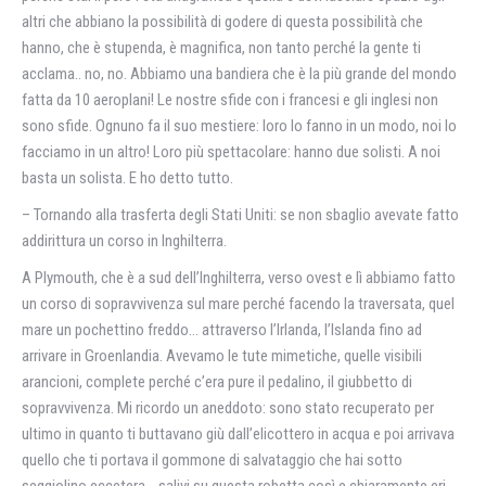
altri che abbiano la possibilità di godere di questa possibilità che
hanno, che è stupenda, è magnifica, non tanto perché la gente ti
acclama.. no, no. Abbiamo una bandiera che è la più grande del mondo
fatta da 10 aeroplani! Le nostre sfide con i francesi e gli inglesi non
sono sfide. Ognuno fa il suo mestiere: loro lo fanno in un modo, noi lo
facciamo in un altro! Loro più spettacolare: hanno due solisti. A noi
basta un solista. E ho detto tutto.
– Tornando alla trasferta degli Stati Uniti: se non sbaglio avevate fatto
addirittura un corso in Inghilterra.
A Plymouth, che è a sud dell’Inghilterra, verso ovest e lì abbiamo fatto
un corso di sopravvivenza sul mare perché facendo la traversata, quel
mare un pochettino freddo… attraverso l’Irlanda, l’Islanda fino ad
arrivare in Groenlandia. Avevamo le tute mimetiche, quelle visibili
arancioni, complete perché c’era pure il pedalino, il giubbetto di
sopravvivenza. Mi ricordo un aneddoto: sono stato recuperato per
ultimo in quanto ti buttavano giù dall’elicottero in acqua e poi arrivava
quello che ti portava il gommone di salvataggio che hai sotto