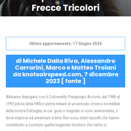
Frecce Tricolori
Ultimo aggiornamento: 17 Giugno 2024
di Michele Dalla Riva, Alessandro
Carrarini, Marco e Matteo Troiani
da knotsairspeed.com, 7 dicembre
2023 [
fonte
]
Abbiamo dialogato con il Colonnello Piergiorgio Accorsi, dal 1980 al
1993 pilota della PAN e pietra miliare di un periodo storico incredibile
della nostra Pattuglia, in cui
gioie e tragedie si sono avvicendate, e
dove imprese ed avventure a lieto fine sono stati tasselli che hanno
contribuito a costruire quella leggenda tricolore che tanto ci