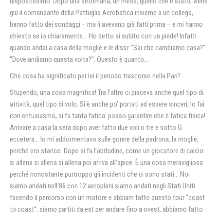
dispostissimo. Dopo una settimana, un mese, quello che è stato, viene
giù il comandante della Pattuglia Acrobatica insieme a un collega,
hanno fatto dei sondaggi – ma li avevano già fatti prima – e mi hanno
chiesto se io chiaramente… Ho detto sì subito con un piede! Infatti
quando andai a casa della moglie e le dissi: “Sai che cambiamo casa?”.
“Dove andiamo questa volta?”. Questo è quanto…
Che cosa ha significato per lei il periodo trascorso nella Pan?
Stupendo, una cosa magnifica! Tra l’altro ci piaceva anche quel tipo di
attività, quel tipo di volo. Si è anche po’ portati ad essere sinceri, lo fai
con entusiasmo, si fa tanta fatica: posso garantire che è fatica fisica!
Arrivare a casa la sera dopo aver fatto due voli o tre e sotto G
eccetera… Io mi addormentavo sulle gonne della padrona, la moglie,
perché ero stanco. Dopo si fa l’abitudine, come un giocatore di calcio:
si allena si allena si allena poi arriva all’apice. È una cosa meravigliosa
perché nonostante purtroppo gli incidenti che ci sono stati… Noi
siamo andati nell’86 con 12 aeroplani siamo andati negli Stati Uniti
facendo il percorso con un motore e abbiam fatto questo tour “coast
to coast”: siamo partiti da est per andare fino a ovest, abbiamo fatto