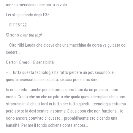
mezzo meccanico che porta in volo…
Lei sta parlando degli F35…
– Sì F35 F22..
Sì sono
over the top!
– Cito Niki Lauda che diceva che una macchina da corsa va guidata col
sedere…
Certo!!! È vero… E sensibilità!
– … tutta questa tecnologia ha fatto perdere un po’, secondo lei,
questa necessità di sensibilità, se così possiamo dire…
Io non credo… anche perché ormai sono fuori da un pochino… non
credo. Credo che un che un pilota che guida questi aeroplani che sono
straordinari sì che ti facil in tutto per tutto quindi… tecnologia estrema
però sotto la devi sentire insomma. È qualcosa che non funziona… io
sono ancora convinto di questo… probabilmente sto dicendo una
banalità. Per me il fondo schiena conta ancora…