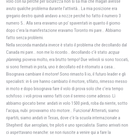
volo con lui perché per sicurezza non si sa mai che magari avesse
avuto qualche problema durante l’attività… La mia posizione era
gregario destro quindi andavo a nozze perché ho fatto il numero 3
numero 5… Alla sera eravamo un po’ spaventati in quanto il giorno
dopo c’era la manifestazione eravamo Toronto mi pare… Abbiamo
fatto senza problemi.
Nella seconda mandata invece è stato il problema che decollando dal
Canada mi pare… non me lo ricordo… decollando c’è stato
acqua
planning
, pioveva molto, era brutto tempo! Due velivoli si sono toccati,
si sono fermati in pista, uno è decollato ed è ritornato a casa…
Bisognava cambiare il motore! Sono rimasto lì io, il futuro leader e gli
specialisti: in 6 ore hanno cambiato il motore, sfilato, rimesso messo
in moto e dopo bisognava fare il volo di prova solo che c’era tempo
schifoso: i voli prova vanno fatti con il sereno come adesso. Lì
abbiamo giocato bene: andati in volo 1500 piedi, roba da niente, sotto
l’acqua, nubi provavamo sto motore… Funziona! Atterrati, siamo
ripartiti, siamo andati in Texas, dove c’è la scuola internazionale a
Shepherd: due aeroplani, tre piloti e uno specialista. Siamo arrivati non
ci aspettavano neanche: se non riuscite a venire qui a fare la