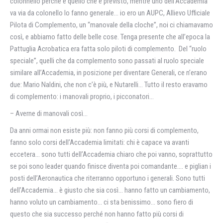
colonnello perché è quello che è previsto, mentre uno dell’Accademia
va via da colonello lo fanno generale… io ero un AUPC, Allievo Ufficiale
Pilota di Complemento, un “manovale della cloche”, noi ci chiamavamo
così, e abbiamo fatto delle belle cose. Tenga presente che all’epoca la
Pattuglia Acrobatica era fatta solo piloti di complemento. Del “ruolo
speciale”, quelli che da complemento sono passati al ruolo speciale
similare all’Accademia, in posizione per diventare Generali, ce n’erano
due: Mario Naldini, che non c’è più, e Nutarelli… Tutto il resto eravamo
di complemento: i manovali proprio, i picconatori…
– Averne di manovali così…
Da anni ormai non esiste più: non fanno più corsi di complemento,
fanno solo corsi dell’Accademia limitati: chi è capace va avanti
eccetera… sono tutti dell’Accademia chiaro che poi vanno, soprattutto
se poi sono leader quando finisce diventa poi comandante…. e piglian i
posti dell’Aeronautica che riterranno opportuno i generali. Sono tutti
dell’Accademia… è giusto che sia così… hanno fatto un cambiamento,
hanno voluto un cambiamento… ci sta benissimo… sono fiero di
questo che sia successo perché non hanno fatto più corsi di