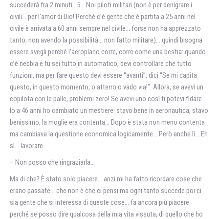
succederà fra 2 minuti.. 5… Noi piloti militari (non è per denigrare i
civili… per l’amor di Dio! Perché c’è gente che è partita a 25 anni nel
civile è arrivata a 60 anni sempre nel civile… forse non ha apprezzato
tanto, non avendo la possibilità… non fatto militare)… quindi bisogna
essere svegli perché l’aeroplano corre, corre come una bestia: quando
c’è nebbia e tu sei tutto in automatico, devi controllare che tutto
funzioni, ma per fare questo devi essere “avanti”: dici “Se mi capita
questo, in questo momento, o atterro o vado via!”. Allora, se avevi un
copilota con le palle, problemi zero! Se avevi uno così ti potevi fidare.
Io a 46 anni ho cambiato un mestiere: stavo bene in aeronautica, stavo
benissimo, la moglie era contenta… Dopo è stata non meno contenta
ma cambiava la questione economica logicamente… Però anche lì… Eh
sì… lavorare
– Non posso che ringraziarla…
Ma di che? È stato solo piacere… anzi mi ha fatto ricordare cose che
erano passate… che non è che ci pensi ma ogni tanto succede poi ci
sia gente che si interessa di queste cose… fa ancora più piacere
perché se posso dire qualcosa della mia vita vissuta, di quello che ho