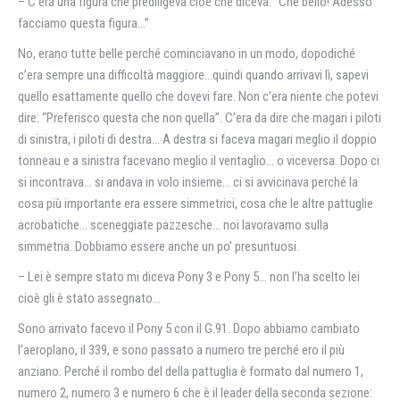
– C’era una figura che prediligeva cioè che diceva: “Che bello! Adesso
facciamo questa figura…”
No, erano tutte belle perché cominciavano in un modo, dopodiché
c’era sempre una difficoltà maggiore…quindi quando arrivavi lì, sapevi
quello esattamente quello che dovevi fare. Non c’era niente che potevi
dire: “Preferisco questa che non quella”. C’era da dire che magari i piloti
di sinistra, i piloti di destra… A destra si faceva magari meglio il doppio
tonneau e a sinistra facevano meglio il ventaglio… o viceversa. Dopo ci
si incontrava… si andava in volo insieme… ci si avvicinava perché la
cosa più importante era essere simmetrici, cosa che le altre pattuglie
acrobatiche… sceneggiate pazzesche… noi lavoravamo sulla
simmetria. Dobbiamo essere anche un po’ presuntuosi.
– Lei è sempre stato mi diceva Pony 3 e Pony 5… non l’ha scelto lei
cioè gli è stato assegnato…
Sono arrivato facevo il Pony 5 con il G.91. Dopo abbiamo cambiato
l’aeroplano, il 339, e sono passato a numero tre perché ero il più
anziano. Perché il rombo del della pattuglia è formato dal numero 1,
numero 2, numero 3 e numero 6 che è il leader della seconda sezione: