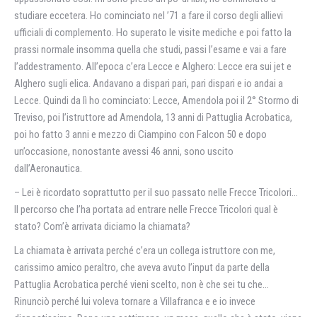
studiare eccetera. Ho cominciato nel ’71 a fare il corso degli allievi
ufficiali di complemento. Ho superato le visite mediche e poi fatto la
prassi normale insomma quella che studi, passi l’esame e vai a fare
l’addestramento. All’epoca c’era Lecce e Alghero: Lecce era sui jet e
Alghero sugli elica. Andavano a dispari pari, pari dispari e io andai a
Lecce. Quindi da lì ho cominciato: Lecce, Amendola poi il 2° Stormo di
Treviso, poi l’istruttore ad Amendola, 13 anni di Pattuglia Acrobatica,
poi ho fatto 3 anni e mezzo di Ciampino con Falcon 50 e dopo
un’occasione, nonostante avessi 46 anni, sono uscito
dall’Aeronautica.
– Lei è ricordato soprattutto per il suo passato nelle Frecce Tricolori…
Il percorso che l’ha portata ad entrare nelle Frecce Tricolori qual è
stato? Com’è arrivata diciamo la chiamata?
La chiamata è arrivata perché c’era un collega istruttore con me,
carissimo amico peraltro, che aveva avuto l’input da parte della
Pattuglia Acrobatica perché vieni scelto, non è che sei tu che…
Rinunciò perché lui voleva tornare a Villafranca e e io invece