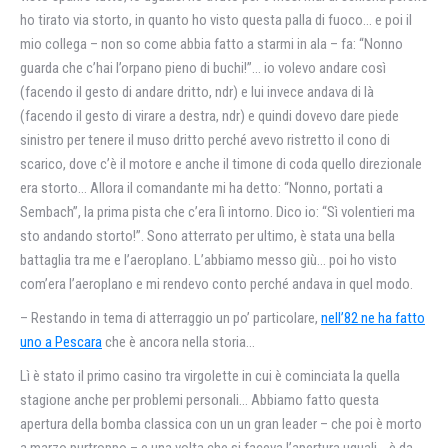
ho tirato via storto, in quanto ho visto questa palla di fuoco… e poi il
mio collega – non so come abbia fatto a starmi in ala – fa: “Nonno
guarda che c’hai l’orpano pieno di buchi!”… io volevo andare così
(facendo il gesto di andare dritto, ndr) e lui invece andava di là
(facendo il gesto di virare a destra, ndr) e quindi dovevo dare piede
sinistro per tenere il muso dritto perché avevo ristretto il cono di
scarico, dove c’è il motore e anche il timone di coda quello direzionale
era storto… Allora il comandante mi ha detto: “Nonno, portati a
Sembach”, la prima pista che c’era lì intorno. Dico io: “Sì volentieri ma
sto andando storto!”. Sono atterrato per ultimo, è stata una bella
battaglia tra me e l’aeroplano. L’abbiamo messo giù… poi ho visto
com’era l’aeroplano e mi rendevo conto perché andava in quel modo.
– Restando in tema di atterraggio un po’ particolare,
nell’82 ne ha fatto
uno a Pescara
che è ancora nella storia…
Lì è stato il primo casino tra virgolette in cui è cominciata la quella
stagione anche per problemi personali… Abbiamo fatto questa
apertura della bomba classica con un un gran leader – che poi è morto