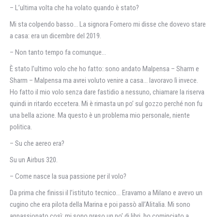
– L’ultima volta che ha volato quando è stato?
Mi sta colpendo basso… La signora Fornero mi disse che dovevo stare
a casa: era un dicembre del 2019.
– Non tanto tempo fa comunque…
È stato l’ultimo volo che ho fatto: sono andato Malpensa – Sharm e
Sharm – Malpensa ma avrei voluto venire a casa… lavoravo lì invece.
Ho fatto il mio volo senza dare fastidio a nessuno, chiamare la riserva
quindi in ritardo eccetera. Mi è rimasta un po’ sul gozzo perché non fu
una bella azione. Ma questo è un problema mio personale, niente
politica.
– Su che aereo era?
Su un Airbus 320.
– Come nasce la sua passione per il volo?
Da prima che finissi il l’istituto tecnico… Eravamo a Milano e avevo un
cugino che era pilota della Marina e poi passò all’Alitalia. Mi sono
appassionato così: mi sono preso un po’ di libri, ho cominciato a