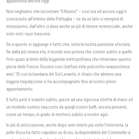
appassiona ancora oggi.
Non neghiamo che incontrare “Il Nonno” – così era ed ancora oggi è
conosciuto all’interno della Pattuglia – se da un lato ci riempiva di
entusiasmo, dall’altro ci dava anche un pò di timore reverenziale, anche
solo visti i suoi trascorsi.
Se a questo si aggiunge il fatto che, vista la nostra passione sfociata
fin dalla più tenera età, il ricordo non poteva che correre subito a quelle
foto quasi ai limiti della leggenda metropolitana che ritraevano questo
pilota delle Frecce Tricolori con i baffoni stile poliziotto newyorchese
anni ’70 con la bandana del Sol Levante, è chiaro che almeno una
leggera trepidazione ci ha accompagnato fino al nostro primo
appuntamento.
Il tutto però è svanito subito, grazie ad una vigorosa stretta di mano ed
un morbido sorriso nascosto da quegli iconici baffi, ancora presenti,
come un tempo, in grado di metterci subito a nostro agio.
In più di un’occasione, anche dopo aver rivisto più volte l’intervista, la
pelle d’oca ha fatto capolino su di noi, la disponibilità del Colonnello a