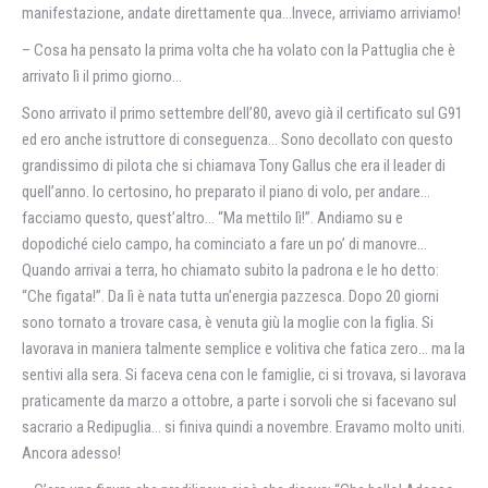
manifestazione, andate direttamente qua…Invece, arriviamo arriviamo!
– Cosa ha pensato la prima volta che ha volato con la Pattuglia che è
arrivato lì il primo giorno…
Sono arrivato il primo settembre dell’80, avevo già il certificato sul G91
ed ero anche istruttore di conseguenza… Sono decollato con questo
grandissimo di pilota che si chiamava Tony Gallus che era il leader di
quell’anno. Io certosino, ho preparato il piano di volo, per andare…
facciamo questo, quest’altro… “Ma mettilo lì!”. Andiamo su e
dopodiché cielo campo, ha cominciato a fare un po’ di manovre…
Quando arrivai a terra, ho chiamato subito la padrona e le ho detto:
“Che figata!”. Da lì è nata tutta un’energia pazzesca. Dopo 20 giorni
sono tornato a trovare casa, è venuta giù la moglie con la figlia. Si
lavorava in maniera talmente semplice e volitiva che fatica zero… ma la
sentivi alla sera. Si faceva cena con le famiglie, ci si trovava, si lavorava
praticamente da marzo a ottobre, a parte i sorvoli che si facevano sul
sacrario a Redipuglia… si finiva quindi a novembre. Eravamo molto uniti.
Ancora adesso!