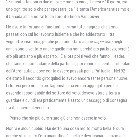
15 manifestazioni in due mesi e e mezzo circa, 2 mesi e 10 giorni, era
uno ogni tre solo che per spostarsi da lì è tanta l’America tantissimo e
il Canada abbiamo fatto da Toronto fino a Vancouver.
Ho avuto la fortuna di fare tanti anni ma tutti i ragazzi che sono
passati con cui ho lavorato insieme e che ho addestrato – tra
virgolette insomma, perché poi sono stato anche
supervisor
negli
anni, sono diventato anche quello ma non perché ero più bravo, perché
ero più anziano e più esperto… E allora poi ti vedi che fanno il leader,
che fanno il comandante della pattuglia, poi vanno nel centri particolari
dell’Aeronautica, dove conta essere passati per la Pattuglia… Nel 92
c’è stato il secondo giro: quindi io avevo ancora tante persone nuove.
Lì lo feci però non da protagonista, ma ero un aggregato perché
essendo responsabile del settore del volo, dovevo stare a terra a
guardare e quindi era praticamente è stato un passaggio di consegna
tra il il nuovo e il vecchio…
– Penso che sia più duro stare giù che non essere in volo…
Non vi è alcun dubbio. Hai detto una cosa molto molto bella. È dura
perché stai lì però l’età anagrafica è quella e devi lasciare spazio agli