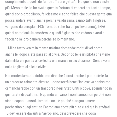
complemento… quelli delfamoso “radi e getta”… No quello non esiste
più. Meno male. Io ho avuto questa fortuna di esserci per tanto tempo,
quindi sono orgoglioso, felicissimo e sono felice che questa gente qua
possa andare avanti anche perché validissima, sanno tutti l’inglese,
vengono da aeroplani F35, Tornado (che tra un po’ leveranno), l’EFA
quindi aeroplani ultramoderni e quindi è giusto che vadano avanti e
facciano la loro carriera perché se lo meritano.
– Mi ha fatto venire in mente un’altra domanda: molti di voi come
anche lei dopo siete passati al civile. Secondo lei è un pilota che viene
dal militare e passa al civile, ha una marcia in più diciamo… Senza voler
nulla togliere al pilota civile…
Noi modestamente dobbiamo dire che è così perché il pilota civile fa
un percorso talmente diverso… conoscerà bene l’inglese va benissimo
ci mancherebbe con un trascorso negli Stati Uniti o dove, spendendo in
quintalate di quattrini… E quando arrivano lì non hanno, non perché non
siano capaci… assolutamente no… è perché bisogna essere
pochettino quaglianti: se l’aeroplano corre più di te e sei già in
arrêtre
!
Tu devi essere davanti all’aeroplano, devi prevedere che cosa