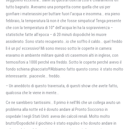
seggiolino eccetera… salivi su questa robetta così e chiaramente eri
tutto bagnato. Avevamo una pompetta come quella che usi per
gonfiare i materassini per buttare fuori l’acqua e insomma… era pieno
febbraio, la temperatura là non è che fosse simpatica! Tenga presente
che con la temperatura di 10° dell’acqua lei ha la sopravvivenza –
statistiche fatte all’epoca – di 20 minuti dopodiché lei muore
assiderato. Sono stato recuperato…io che soffro il caldo… quel freddo
lì è un po’ eccessivo! Mi sono messo sotto le coperte in camera:
eravamo in ambiente militare quindi sti casermoni alti in inglese, con
termosifoni a 1000 perché era freddo. Sotto le coperte perché avevo il
fondo schiena ghiacciato!!!Abbiamo fatto questo corso: è stato molto
interessante.. piacevole… freddo.
– Un aneddoto di questo traversata, di questi show che avete fatto,
qualcosa che le viene in mente…
Ce ne sarebbero tantissimi… Il primo è nell’86 che un collega avuto un
problema alla notte ed è dovuto andare al Pronto Soccorso in
ospedale l negli Stati Uniti: aveva dei calcoli renali. Molto molto
brutto!Dopodiché il giochino è stato espulso e ho dovuto andare in