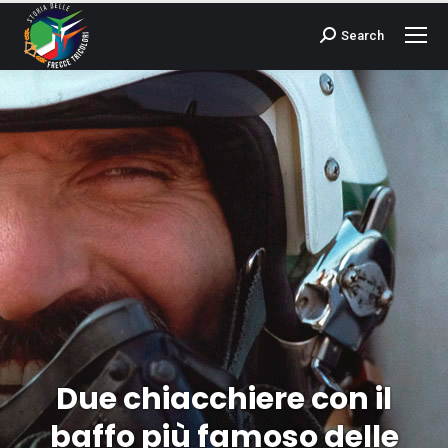
Search
Cerca:
Due chiacchiere con il
baffo più famoso delle
Tu sei qui: