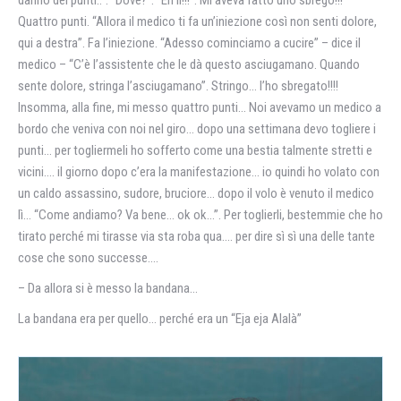
danno dei punti..”. “Dove?”. “Eh lì!!!”. Mi aveva fatto uno sbrego!!!
Quattro punti. “Allora il medico ti fa un’iniezione così non senti dolore,
qui a destra”. Fa l’iniezione. “Adesso cominciamo a cucire” – dice il
medico – “C’è l’assistente che le dà questo asciugamano. Quando
sente dolore, stringa l’asciugamano”. Stringo… l’ho sbregato!!!!
Insomma, alla fine, mi messo quattro punti… Noi avevamo un medico a
bordo che veniva con noi nel giro… dopo una settimana devo togliere i
punti… per togliermeli ho sofferto come una bestia talmente stretti e
vicini…. il giorno dopo c’era la manifestazione… io quindi ho volato con
un caldo assassino, sudore, bruciore… dopo il volo è venuto il medico
lì… “Come andiamo? Va bene… ok ok…”. Per toglierli, bestemmie che ho
tirato perché mi tirasse via sta roba qua…. per dire sì sì una delle tante
cose che sono successe….
– Da allora si è messo la bandana…
La bandana era per quello… perché era un “Eja eja Alalà”