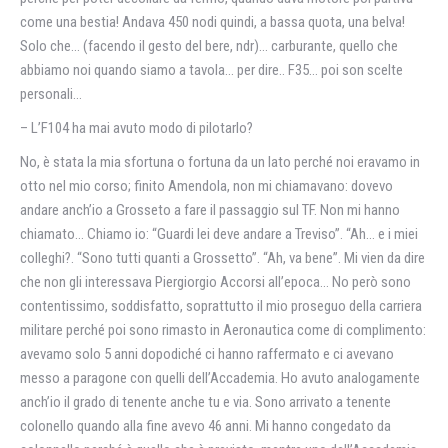
come una bestia! Andava 450 nodi quindi, a bassa quota, una belva!
Solo che… (facendo il gesto del bere, ndr)… carburante, quello che
abbiamo noi quando siamo a tavola… per dire.. F35… poi son scelte
personali…
– L’F104 ha mai avuto modo di pilotarlo?
No, è stata la mia sfortuna o fortuna da un lato perché noi eravamo in
otto nel mio corso; finito Amendola, non mi chiamavano: dovevo
andare anch’io a Grosseto a fare il passaggio sul TF. Non mi hanno
chiamato… Chiamo io: “Guardi lei deve andare a Treviso”. “Ah… e i miei
colleghi?. “Sono tutti quanti a Grossetto”. “Ah, va bene”. Mi vien da dire
che non gli interessava Piergiorgio Accorsi all’epoca… No però sono
contentissimo, soddisfatto, soprattutto il mio proseguo della carriera
militare perché poi sono rimasto in Aeronautica come di complimento:
avevamo solo 5 anni dopodiché ci hanno raffermato e ci avevano
messo a paragone con quelli dell’Accademia. Ho avuto analogamente
anch’io il grado di tenente anche tu e via. Sono arrivato a tenente
colonello quando alla fine avevo 46 anni. Mi hanno congedato da