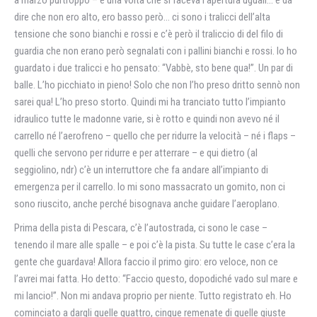
a marzo purtroppo – e una volta che si faceva l’apertura uguali… è da
dire che non ero alto, ero basso però… ci sono i tralicci dell’alta
tensione che sono bianchi e rossi e c’è però il traliccio di del filo di
guardia che non erano però segnalati con i pallini bianchi e rossi. Io ho
guardato i due tralicci e ho pensato: “Vabbè, sto bene qua!”. Un par di
balle. L’ho picchiato in pieno! Solo che non l’ho preso dritto sennò non
sarei qua! L’ho preso storto. Quindi mi ha tranciato tutto l’impianto
idraulico tutte le madonne varie, si è rotto e quindi non avevo né il
carrello né l’aerofreno – quello che per ridurre la velocità – né i flaps –
quelli che servono per ridurre e per atterrare – e qui dietro (al
seggiolino, ndr) c’è un interruttore che fa andare all’impianto di
emergenza per il carrello. Io mi sono massacrato un gomito, non ci
sono riuscito, anche perché bisognava anche guidare l’aeroplano.
Prima della pista di Pescara, c’è l’autostrada, ci sono le case –
tenendo il mare alle spalle – e poi c’è la pista. Su tutte le case c’era la
gente che guardava! Allora faccio il primo giro: ero veloce, non ce
l’avrei mai fatta. Ho detto: “Faccio questo, dopodiché vado sul mare e
mi lancio!”. Non mi andava proprio per niente. Tutto registrato eh. Ho
cominciato a dargli quelle quattro, cinque remenate di quelle giuste