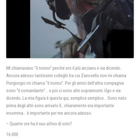
Mi chiamavano “il nonno” perché ero il più anziano e via dicendo.
Ancora adesso tantissimi colleghi tra cui Zanovello non mi chiama
Piergiorgio mi chiama “il nonno”. Per gli amici dell’altra compagnia
sono “il comandante”… e poi ci sono altri soprannomi: Ugo e via
dicendo. La mia figura è questa qui, semplice semplice… Sono nato
prima degli altri sono arrivato lì…chiaramente era importante
insomma… è importante per me ancora adesso.
– Quante ore ha il suo attivo di volo?
16.000