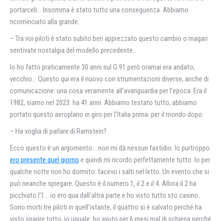
portarceli… Insomma è stato tutto una conseguenza. Abbiamo
ricominciato alla grande.
– Tra voi piloti è stato subito ben apprezzato questo cambio o magari
sentivate nostalgia del modello precedente…
Io ho fatto praticamente 30 anni sul G.91 però oramai era andato,
vecchio… Questo qui era il nuovo con strumentazioni diverse, anche di
comunicazione: una cosa veramente all’avanguardia per l’epoca. Era il
1982, siamo nel 2023: ha 41 anni. Abbiamo testato tutto, abbiamo
portato questo aeroplano in giro per l’Italia prima. per il mondo dopo.
– Ha voglia di parlare di Ramstein?
Ecco questo è un argomento… non mi dà nessun fastidio. Io purtroppo
ero presente quel giorno
e quindi mi ricordo perfettamente tutto. Io per
qualche notte non ho dormito: facevo i salti nel letto. Un evento che si
può neanche spiegare. Questo è il numero 1, il 2 e il 4. Allora il 2 ha
picchiato l’1… io ero qua dall’altra parte e ho visto tutto sto casino.
Sono morti tre piloti in quell’istante, il quattro si è salvato perché ha
visto sparire tutto, io uguale: ho avuto per 6 mesi mal di schiena perché