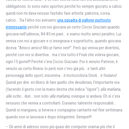
obbligatorio. Io sono nato sportivo perché ho sempre giocato a calcio
quindi non mi dava nessun fastidio fare attività: palestra, corsa,
calcio… Tra l’altro noi avevamo
una squadra di pallone piuttosto
interessante
perché con noi giocava un certo Ciccio Graziani quando
giocava nell’udinese, 84-85 mi pare… e siamo molto amici peraltro. Lui
veniva con noi a giocare e ci insegnava e soprattutto, quando giocava
diceva: “Amico amico! Mo je famo neri!”. Però qui veniva per divertirsi,
perché con noi si divertiva… ma c’era tutto il Friuli che voleva giocare,
ogni 15 giorni!!! Perché c’era Ciccio Graziani. Poi è venuto Patrese, è
venuto un certo Rivera. Io però non c’ero già più… e tanti altri
personaggi dello sport, insomma… il motociclista Orioli… è friulano!
Quindi per dire: eri libero di fare quello che desideravi, l’importante era
(facendo il gesto con la mano destra che indica “rigore”)
alla mañana,
alle ocho
… duri… non solo
alla mañana
, ovunque si andava. Eh sì c’era
nessuno che veniva a controllarti. Eravamo talmente responsabili…
Quindi si mangiava, si beveva e compagnia cantante nel fine settimana
quando non si lavorava e dopo integerrimi. Sempre!!!
– Gli aerei di adesso sono più quasi dei computer oramai più che il