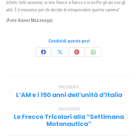
infatti, tutti assieme, si vive fianco a fianco e si soffre gli uni con gli
altri. È il massimo per chi decide di intraprendere questa carriera”.
(Foto Gianni Mazzenga)
Condividi questo post
Condividi
Condividi
Condividi
Condividi
su
su
su
su
Facebook
X
Pinterest
WhatsApp
Naviga
PRECEDENTE
tra
L’AM e i 150 anni dell’unità d’Italia
Post
i
precedente:
SUCCESSIVO
post
Le Frecce Tricolori alla “Settimana
Prossimo
Motonautica”
post: