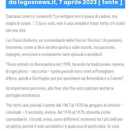
da logosnews.it, 7 aprile 2023 [
fonte
]
Cantava Lorenzo Jovanotti “La vertigine non è paura di cadere, ma
voglia di volare…”. E lui in volo, non è una semplice frase fatta, c’è stato
per una vita.
Lui, Paolo Barberis, ex comandante delle Frecce Tricolori. Un passato,
insomma, come si dice ad alta quota o sulle nuvole, tra passione,
impegno, emozioni e ovviamente tanti episodi e aneddoti.
“Sono entrato in Aeronautica nel 1959, facendo la tradizionale carriera
di ogni pilota – racconta – I primi periodi sono stati a Pomigliano
d’Arco, quindi a Grottaglie, per poi spostarmi ad Amendola e a Cameri”.
Un importante percorso, alla fine, che l’ha visto pilotare anche la
pattuglia acrobatica.
“Ho fatto due periodi, il primo dal 1967 al 1970 da gregario di sinistra –
conclude – Il secondo, invece, dal 1976 al 1979, stavolta come
comandante. I ricordi, ovvio, sono differenti: momenti tra i più belli per
un pilota, perché il volo acrobatico è qualcosa di particolare. Si vola,