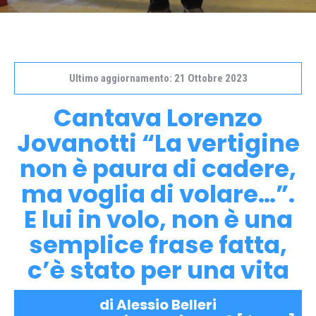
Ultimo aggiornamento: 21 Ottobre 2023
Cantava Lorenzo
Jovanotti “La vertigine
non è paura di cadere,
ma voglia di volare…”.
E lui in volo, non è una
semplice frase fatta,
c’è stato per una vita
di Alessio Belleri