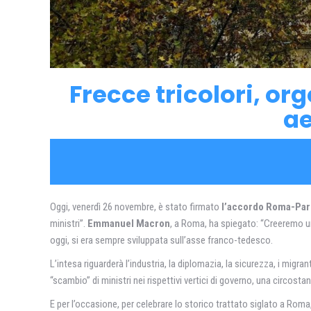
Frecce tricolori, or
ae
Oggi, venerdì 26 novembre, è stato firmato
l’accordo Roma-Par
ministri”.
Emmanuel Macron
, a Roma, ha spiegato: “Creeremo un
oggi, si era sempre sviluppata sull’asse franco-tedesco.
L’intesa riguarderà l’industria, la diplomazia, la sicurezza, i migra
“scambio” di ministri nei rispettivi vertici di governo, una circosta
E per l’occasione, per celebrare lo storico trattato siglato a Roma,