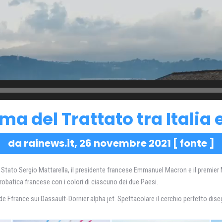
rma del Trattato tra Italia
da rainews.it, 26 novembre 2021 [
fonte
]
 Stato Sergio Mattarella, il presidente francese Emmanuel Macron e il premier Mar
crobatica francese con i colori di ciascuno dei due Paesi.
e Ffrance sui Dassault-Dornier alpha jet. Spettacolare il cerchio perfetto diseg