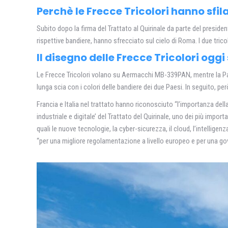
Perchè le Frecce Tricolori hanno sfi
Subito dopo la firma del Trattato al Quirinale da parte del presiden
rispettive bandiere, hanno sfrecciato sul cielo di Roma. I due tricol
Il disegno delle Frecce Tricolori oggi
Le Frecce Tricolori volano su Aermacchi MB-339PAN, mentre la Pat
lunga scia con i colori delle bandiere dei due Paesi. In seguito, per
Francia e Italia nel trattato hanno riconosciuto “l’importanza della
industriale e digitale’ del Trattato del Quirinale, uno dei più impo
quali le nuove tecnologie, la cyber-sicurezza, il cloud, l’intelligenz
“per una migliore regolamentazione a livello europeo e per una gov