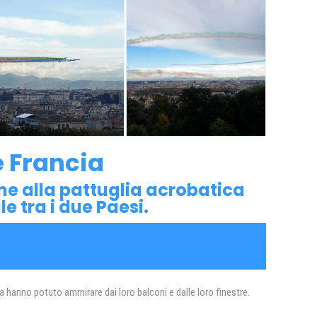
 e Francia
eme alla pattuglia acrobatica
e tra i due Paesi.
a hanno potuto ammirare dai loro balconi e dalle loro finestre.