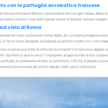
lato con la pattuglia acrobatica francese
te francese Emmanuel Macron e del presidente del Consiglio italiano, Mario Draghi
ori hanno colorato il cielo della Capitale mentre al Quirinale venivano eseguiti gl
 sul cielo di Roma
rouille de France sui Dassault-Dornier Alpha Jet. La nostra pattuglia acrobati
ò, le Frecce hanno disegnato sul Quirinale un perfetto cerchio con i colori italia
 loro cooperazione al fine di rafforzare la sovranità’ e la transizione digitale 
rtanti. I due Paesi in questo senso “s’impegnano ad approfondire la loro cooperazi
a artificiale, la condivisione dei dati, la connettivita’, il 5G-6G, la digitalizzazi
ernance internazionale del settore digitale e dello spazio cibernetico”.