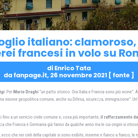
goglio italiano: clamoroso
rei francesi in volo su R
di Enrico Tata
da fanpage.it, 26 novembre 2021 [
fonte
]
igi
. Per
Mario Draghi
“un patto storico. Ora Italia e Francia sono più vicine”.
a visione geopolitica comune, anche su Difesa, sicurezza, immigrazione”. Un’i
nti fino a un servizio civile comune e, cosa più importante,
il rafforzamento de
nza che Francia e Germania già fanno da qualche anno ma le cui origini si ritrovano
 ecco che nei cieli della capitale si sono esibite, insieme e fianco a fianco, le