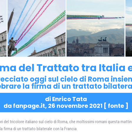
rma del Trattato tra Italia
recciato oggi sul cielo di Roma insi
brare la firma di un trattato bilateral
di Enrico Tata
da fanpage.it, 26 novembre 2021 [
fonte
]
ri del tricolore italiano sul cielo di Roma, che moltissimi romani questa mattin
 firma di un trattato bilaterale con la Francia.