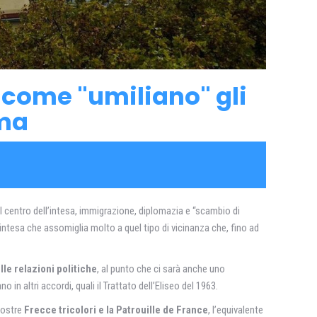
, come "umiliano" gli
oma
 Al centro dell’intesa, immigrazione, diplomazia e “scambio di
ntesa che assomiglia molto a quel tipo di vicinanza che, fino ad
lle relazioni politiche
, al punto che ci sarà anche uno
 in altri accordi, quali il Trattato dell’Eliseo del 1963.
 nostre
Frecce tricolori e la Patrouille de France
, l’equivalente